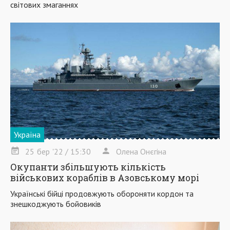
світових змаганнях
Україна
25
бер
'22
/ 15:30
Олена Онєгіна
Окупанти збільшують кількість
військових кораблів в Азовському морі
Українські бійці продовжують обороняти кордон та
знешкоджують бойовиків