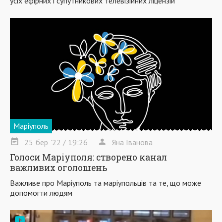
усіх ефірних і супутникових телевізійних ліцензій
Маріуполь
25
бер
'22
/ 19:26
Яна Іванова
Голоси Маріуполя: створено канал
важливих оголошень
Важливе про Маріуполь та маріупольців та те, що може
допомогти людям