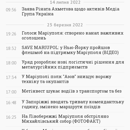
14
липня
2022
Заява Ріната Ахметова щодо активів Медіа
09:56
Група Україна
25
березня
2022
Голоси Маріуполя: створено канал важливих
19:26
оголошень
SAVE MARIUPOL: у Нью-Йорку пройшов
18:32
флешмоб на підтримку Маріуполя (ВІДЕО)
Уряд розробляє нові логістичні рішення для
18:00
металургійних підприємств
У Маріуполі полк "Азов" знищує ворожу
17:34
техніку та окупантів
Метінвест шукає водіїв з транспортом та без
17:00
У Запоріжжі вводять тривалу комендантську
16:48
годину, змінено маршрути поїздів
На Лівобережжі Маріуполя обстріляно
16:25
Михайлівський собор (ФОТОФАКТ)