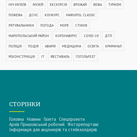
НІЧ МУЗЕЇВ
МУЗЕЙ
ЕКСКУРСІЯ
ВРОЖАЙ
ВЕЖА
ТУРИЗМ
ПОЖЕЖА
ДСНС
КОНКУРС
MARIUPOL CLASSIC
РЯТУВАЛЬНИКИ
ПОГОДА
МОРЕ
СТИХІЯ
МАРІУПОЛЬСЬКИЙ РАЙОН
КОРОНАВІРУС
COVID-19
ДТП
ПОЛІЦІЯ
ПОДІЯ
АВАРІЯ
МЕДИЦИНА
ОСВІТА
КРИМІНАЛ
РЕКОНСТРУКЦІЯ
IT
ФЕСТИВАЛЬ
ГОГОЛЬFEST
MRPL City Festival
ОСББ
ВАДИМ БОЙЧЕНКО
ООС
АЗОВСЬКЕ МОРЕ
ОБСТРІЛ
ПАТРУЛЬНА ПОЛІЦІЯ
ДОМАШНЄ НАСИЛЬСТВО
ТРАНСПОРТ
МЕТІНВЕСТ
МОДЕРНІЗАЦІЯ
КУЇНДЖІ
ДЕПУТАТИ
СТОРІНКИ
МАРІУПОЛЬСЬКА МІСЬКА РАДА
КОМУНАЛЬНЕ ПІДПРИЄМСТВО
Головна
Новини
Газета
Спецпроекти
НАБЕРЕЖНА
ПРЕМ'ЄРА
УРЯД
ВАКЦИНАЦІЯ
СПОРТ
Архів Приазовський робочий
Фоторепортажі
Інформацiя для акцiонерiв та стейкхолдерiв
КУЛЬТУРА
ЗАКОН
ЗАКОНОПРОЕКТ
УЗБЕРЕЖЖЯ
СУБСИДІЯ