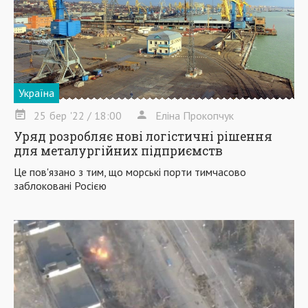
Україна
25
бер
'22
/ 18:00
Еліна Прокопчук
Уряд розробляє нові логістичні рішення
для металургійних підприємств
Це пов'язано з тим, що морські порти тимчасово
заблоковані Росією