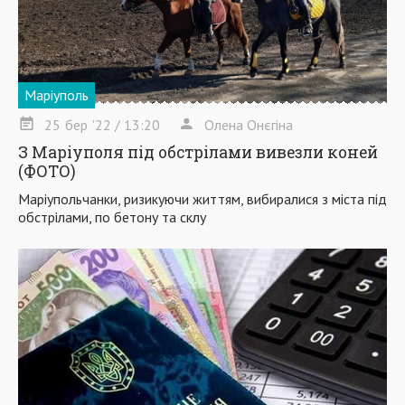
Маріуполь
25
бер
'22
/ 13:20
Олена Онєгіна
З Маріуполя під обстрілами вивезли коней
(ФОТО)
Маріупольчанки, ризикуючи життям, вибиралися з міста під
обстрілами, по бетону та склу