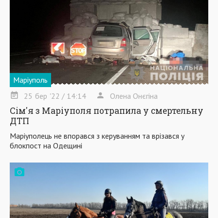
Маріуполь
25
бер
'22
/ 14:14
Олена Онєгіна
Сім'я з Маріуполя потрапила у смертельну
ДТП
Маріуполець не впорався з керуванням та врізався у
блокпост на Одещині