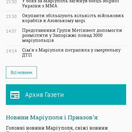
У боях за Маріуполь загинув боєць збірної
15:50
України з ММА
Окупанти збільшують кількість військових
15:30
кораблів в Азовському морі
Представники Групи Метінвест допомогли
14:57
розмістити у Запоріжжі понад 3000
маріупольців
Сім'я з Маріуполя потрапила у смертельну
14:14
ДТП
Всі новини
Архив Газети
Новини Маріуполя і Приазов'я
Головні новини Маріуполя, свіжі новини