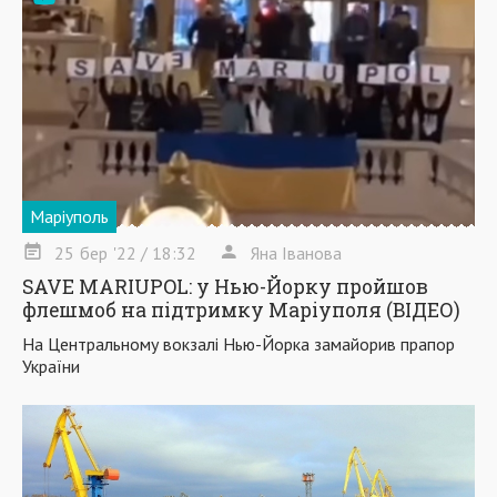
Маріуполь
25
бер
'22
/ 18:32
Яна Іванова
SAVE MARIUPOL: у Нью-Йорку пройшов
флешмоб на підтримку Маріуполя (ВІДЕО)
На Центральному вокзалі Нью-Йорка замайорив прапор
України