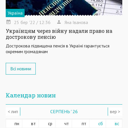
Україна
25
бер
'22
/ 12:36
Яна Іванова
Українцям через війну надали право на
дострокову пенсію
Дострокова підвищена пенсія в Україні гарантується
окремим громадянам
Всі новини
Календар новин
< лип
СЕРПЕНЬ ' 26
вер >
пн
вт
ср
чт
пт
сб
вс