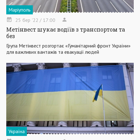
Маріуполь
25
бер
'22
/ 17:00
Метінвест шукає водіїв з транспортом та
без
Група Метінвест розгортає «Гуманітарний фронт України»
для важливих вантажів та евакуації людей
Україна