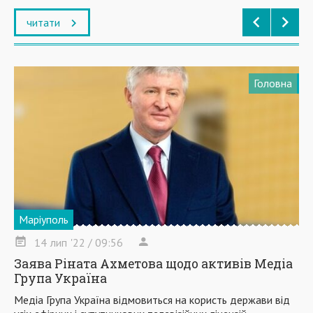
читати
Головна
Маріуполь
14
лип
'22
/ 09:56
Заява Ріната Ахметова щодо активів Медіа
Група Україна
Медіа Група Україна відмовиться на користь держави від