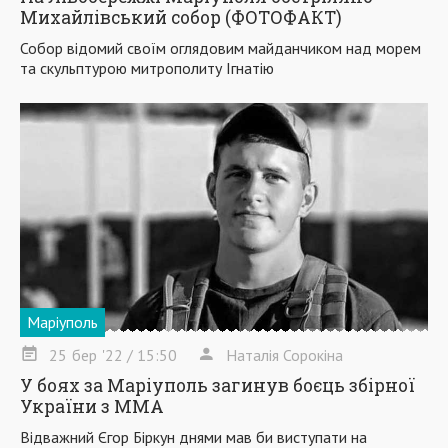
Михайлівський собор (ФОТОФАКТ)
Собор відомий своїм оглядовим майданчиком над морем
та скульптурою митрополиту Ігнатію
Маріуполь
25
бер
'22
/ 15:50
Наталія Сорокіна
У боях за Маріуполь загинув боєць збірної
України з ММА
Відважний Єгор Біркун днями мав би виступати на