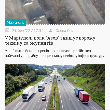
Маріуполь
25
бер
'22
/ 17:34
Олена Онєгіна
У Маріуполі полк "Азов" знищує ворожу
техніку та окупантів
Українські військові прицільно знищують російських
найманців, не руйнуючи при цьому цивільну інфраструктуру