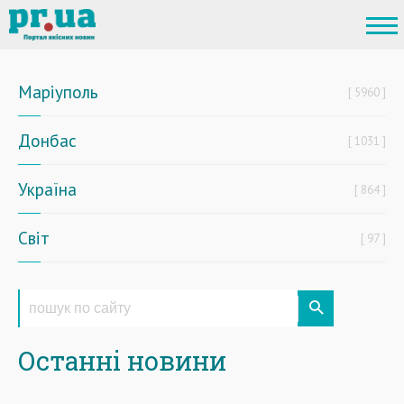
Маріуполь
5960
Донбас
1031
Україна
864
Світ
97
Останні новини