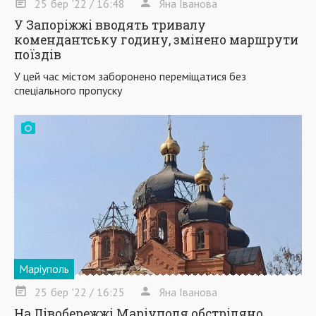
25
бер
'22
/ 16:48
Яна Іванова
У Запоріжжі вводять тривалу
комендантську годину, змінено маршрути
поїздів
У цей час містом заборонено переміщатися без
спеціального пропуску
Маріуполь
25
бер
'22
/ 16:25
Яна Іванова
На Лівобережжі Маріуполя обстріляно