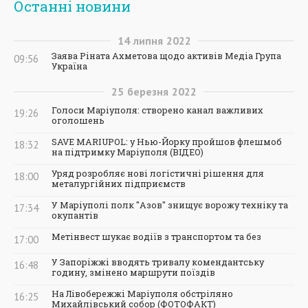
Останні новини
14
липня
2022
Заява Ріната Ахметова щодо активів Медіа Група
09:56
Україна
25
березня
2022
Голоси Маріуполя: створено канал важливих
19:26
оголошень
SAVE MARIUPOL: у Нью-Йорку пройшов флешмоб
18:32
на підтримку Маріуполя (ВІДЕО)
Уряд розробляє нові логістичні рішення для
18:00
металургійних підприємств
У Маріуполі полк "Азов" знищує ворожу техніку та
17:34
окупантів
Метінвест шукає водіїв з транспортом та без
17:00
У Запоріжжі вводять тривалу комендантську
16:48
годину, змінено маршрути поїздів
На Лівобережжі Маріуполя обстріляно
16:25
Михайлівський собор (ФОТОФАКТ)