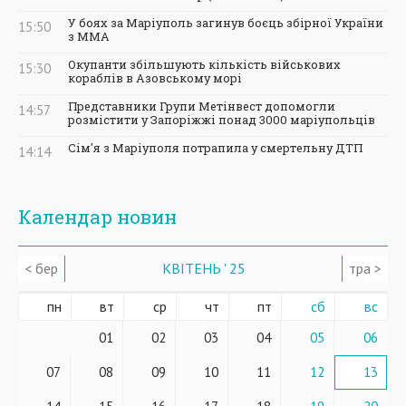
У боях за Маріуполь загинув боєць збірної України
15:50
з ММА
Окупанти збільшують кількість військових
15:30
кораблів в Азовському морі
Представники Групи Метінвест допомогли
14:57
розмістити у Запоріжжі понад 3000 маріупольців
Сім'я з Маріуполя потрапила у смертельну ДТП
14:14
Календар новин
< бер
КВІТЕНЬ ' 25
тра >
пн
вт
ср
чт
пт
сб
вс
01
02
03
04
05
06
07
08
09
10
11
12
13