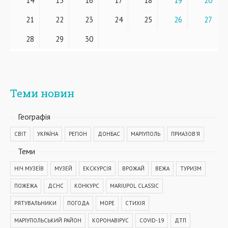
14
15
16
17
18
19
20
21
22
23
24
25
26
27
28
29
30
Теми новин
Географiя
СВІТ
УКРАЇНА
РЕГІОН
ДОНБАС
МАРІУПОЛЬ
ПРИАЗОВ'Я
Теми
НІЧ МУЗЕЇВ
МУЗЕЙ
ЕКСКУРСІЯ
ВРОЖАЙ
ВЕЖА
ТУРИЗМ
ПОЖЕЖА
ДСНС
КОНКУРС
MARIUPOL CLASSIC
РЯТУВАЛЬНИКИ
ПОГОДА
МОРЕ
СТИХІЯ
МАРІУПОЛЬСЬКИЙ РАЙОН
КОРОНАВІРУС
COVID-19
ДТП