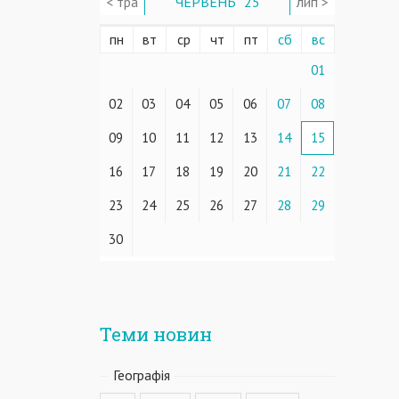
< тра
ЧЕРВЕНЬ ' 25
лип >
пн
вт
ср
чт
пт
сб
вс
01
02
03
04
05
06
07
08
09
10
11
12
13
14
15
16
17
18
19
20
21
22
23
24
25
26
27
28
29
30
Теми новин
Географiя