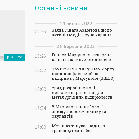
Останні новини
14
липня
2022
Заява Ріната Ахметова щодо
09:56
активів Медіа Група Україна
25
березня
2022
Голоси Маріуполя: створено
19:26
канал важливих оголошень
SAVE MARIUPOL: у Нью-Йорку
18:32
пройшов флешмоб на
підтримку Маріуполя (ВІДЕО)
Уряд розробляє нові
18:00
логістичні рішення для
металургійних підприємств
У Маріуполі полк "Азов"
17:34
знищує ворожу техніку та
окупантів
Метінвест шукає водіїв з
17:00
транспортом та без