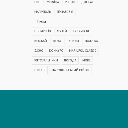
СВІТ
УКРАЇНА
РЕГІОН
ДОНБАС
МАРІУПОЛЬ
ПРИАЗОВ'Я
Теми
НІЧ МУЗЕЇВ
МУЗЕЙ
ЕКСКУРСІЯ
ВРОЖАЙ
ВЕЖА
ТУРИЗМ
ПОЖЕЖА
ДСНС
КОНКУРС
MARIUPOL CLASSIC
РЯТУВАЛЬНИКИ
ПОГОДА
МОРЕ
СТИХІЯ
МАРІУПОЛЬСЬКИЙ РАЙОН
КОРОНАВІРУС
COVID-19
ДТП
ПОЛІЦІЯ
ПОДІЯ
АВАРІЯ
МЕДИЦИНА
ОСВІТА
КРИМІНАЛ
РЕКОНСТРУКЦІЯ
IT
ФЕСТИВАЛЬ
ГОГОЛЬFEST
MRPL City Festival
ОСББ