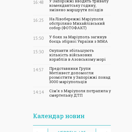
У Запоріжжі вводять тривалу
16:48
комендантську годину,
змінено маршрути поїздів
На Лівобережжі Маріуполя
16:25
обстріляно Михайлівський
собор (ФОТОФАКТ)
У боях за Маріуполь загинув
15:50
боєць збірної України з ММА
Окупанти збільшують
15:30
кількість військових
кораблів в Азовському морі
Представники Групи
14:57
Метінвест допомогли
розмістити у Запоріжжі понад
3000 маріупольців
Сім'я з Маріуполя потрапила у
14:14
смертельну ДТП
Календар новин