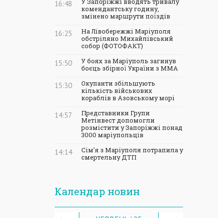
У Запоріжжі вводять тривалу
16:48
комендантську годину,
змінено маршрути поїздів
На Лівобережжі Маріуполя
16:25
обстріляно Михайлівський
собор (ФОТОФАКТ)
У боях за Маріуполь загинув
15:50
боєць збірної України з ММА
Окупанти збільшують
15:30
кількість військових
кораблів в Азовському морі
Представники Групи
14:57
Метінвест допомогли
розмістити у Запоріжжі понад
3000 маріупольців
Сім'я з Маріуполя потрапила у
14:14
смертельну ДТП
Календар новин