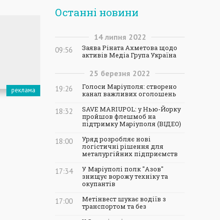
Останні новини
14
липня
2022
Заява Ріната Ахметова щодо
09:56
активів Медіа Група Україна
25
березня
2022
Голоси Маріуполя: створено
19:26
канал важливих оголошень
SAVE MARIUPOL: у Нью-Йорку
18:32
пройшов флешмоб на
підтримку Маріуполя (ВІДЕО)
Уряд розробляє нові
18:00
логістичні рішення для
металургійних підприємств
У Маріуполі полк "Азов"
17:34
знищує ворожу техніку та
окупантів
Метінвест шукає водіїв з
17:00
транспортом та без