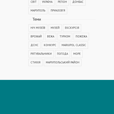
СВІТ
УКРАЇНА
РЕГІОН
ДОНБАС
МАРІУПОЛЬ
ПРИАЗОВ'Я
Теми
НІЧ МУЗЕЇВ
МУЗЕЙ
ЕКСКУРСІЯ
ВРОЖАЙ
ВЕЖА
ТУРИЗМ
ПОЖЕЖА
ДСНС
КОНКУРС
MARIUPOL CLASSIC
РЯТУВАЛЬНИКИ
ПОГОДА
МОРЕ
СТИХІЯ
МАРІУПОЛЬСЬКИЙ РАЙОН
КОРОНАВІРУС
COVID-19
ДТП
ПОЛІЦІЯ
ПОДІЯ
АВАРІЯ
МЕДИЦИНА
ОСВІТА
КРИМІНАЛ
РЕКОНСТРУКЦІЯ
IT
ФЕСТИВАЛЬ
ГОГОЛЬFEST
MRPL City Festival
ОСББ