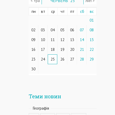
< тра
ЧЕРВЕНЬ ' 25
лип >
пн
вт
ср
чт
пт
сб
вс
01
02
03
04
05
06
07
08
09
10
11
12
13
14
15
16
17
18
19
20
21
22
23
24
25
26
27
28
29
30
Теми новин
Географiя