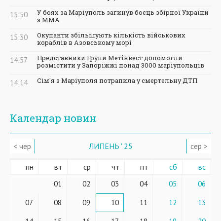
У боях за Маріуполь загинув боєць збірної України
15:50
з ММА
Окупанти збільшують кількість військових
15:30
кораблів в Азовському морі
Представники Групи Метінвест допомогли
14:57
розмістити у Запоріжжі понад 3000 маріупольців
Сім'я з Маріуполя потрапила у смертельну ДТП
14:14
Календар новин
< чер
ЛИПЕНЬ ' 25
сер >
пн
вт
ср
чт
пт
сб
вс
01
02
03
04
05
06
07
08
09
10
11
12
13