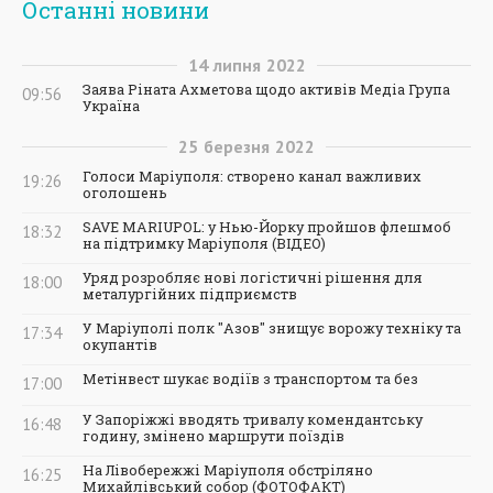
Останні новини
14
липня
2022
Заява Ріната Ахметова щодо активів Медіа Група
09:56
Україна
25
березня
2022
Голоси Маріуполя: створено канал важливих
19:26
оголошень
SAVE MARIUPOL: у Нью-Йорку пройшов флешмоб
18:32
на підтримку Маріуполя (ВІДЕО)
Уряд розробляє нові логістичні рішення для
18:00
металургійних підприємств
У Маріуполі полк "Азов" знищує ворожу техніку та
17:34
окупантів
Метінвест шукає водіїв з транспортом та без
17:00
У Запоріжжі вводять тривалу комендантську
16:48
годину, змінено маршрути поїздів
На Лівобережжі Маріуполя обстріляно
16:25
Михайлівський собор (ФОТОФАКТ)