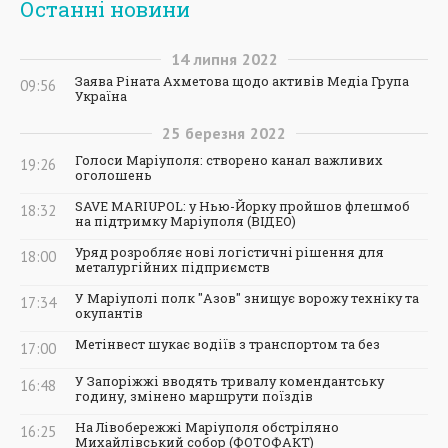
Останні новини
14
липня
2022
Заява Ріната Ахметова щодо активів Медіа Група
09:56
Україна
25
березня
2022
Голоси Маріуполя: створено канал важливих
19:26
оголошень
SAVE MARIUPOL: у Нью-Йорку пройшов флешмоб
18:32
на підтримку Маріуполя (ВІДЕО)
Уряд розробляє нові логістичні рішення для
18:00
металургійних підприємств
У Маріуполі полк "Азов" знищує ворожу техніку та
17:34
окупантів
Метінвест шукає водіїв з транспортом та без
17:00
У Запоріжжі вводять тривалу комендантську
16:48
годину, змінено маршрути поїздів
На Лівобережжі Маріуполя обстріляно
16:25
Михайлівський собор (ФОТОФАКТ)