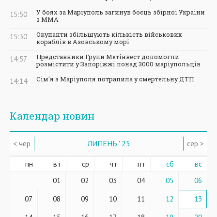
У боях за Маріуполь загинув боєць збірної України
15:50
з ММА
Окупанти збільшують кількість військових
15:30
кораблів в Азовському морі
Представники Групи Метінвест допомогли
14:57
розмістити у Запоріжжі понад 3000 маріупольців
Сім'я з Маріуполя потрапила у смертельну ДТП
14:14
Календар новин
< чер
ЛИПЕНЬ ' 25
сер >
пн
вт
ср
чт
пт
сб
вс
01
02
03
04
05
06
07
08
09
10
11
12
13