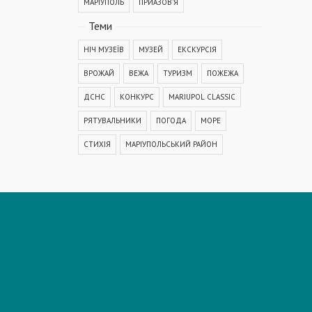
МАРІУПОЛЬ
ПРИАЗОВ'Я
Теми
НІЧ МУЗЕЇВ
МУЗЕЙ
ЕКСКУРСІЯ
ВРОЖАЙ
ВЕЖА
ТУРИЗМ
ПОЖЕЖА
ДСНС
КОНКУРС
MARIUPOL CLASSIC
РЯТУВАЛЬНИКИ
ПОГОДА
МОРЕ
СТИХІЯ
МАРІУПОЛЬСЬКИЙ РАЙОН
КОРОНАВІРУС
COVID-19
ДТП
ПОЛІЦІЯ
ПОДІЯ
АВАРІЯ
МЕДИЦИНА
ОСВІТА
КРИМІНАЛ
РЕКОНСТРУКЦІЯ
IT
ФЕСТИВАЛЬ
ГОГОЛЬFEST
MRPL City Festival
ОСББ
ВАДИМ БОЙЧЕНКО
ООС
АЗОВСЬКЕ МОРЕ
ОБСТРІЛ