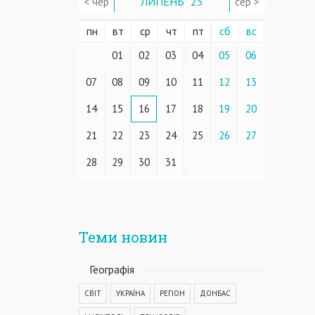
< чер
ЛИПЕНЬ ' 25
сер >
пн
вт
ср
чт
пт
сб
вс
01
02
03
04
05
06
07
08
09
10
11
12
13
14
15
16
17
18
19
20
21
22
23
24
25
26
27
28
29
30
31
Теми новин
Географiя
СВІТ
УКРАЇНА
РЕГІОН
ДОНБАС