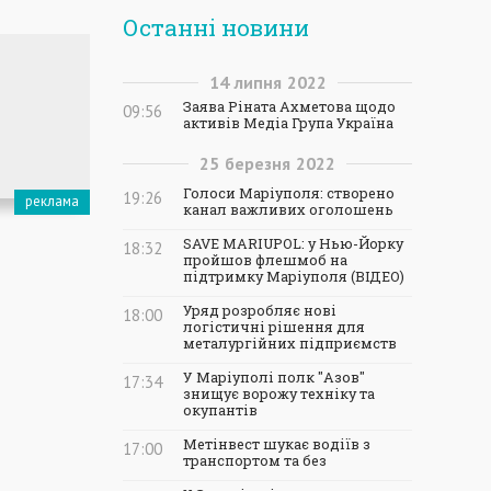
Останні новини
14
липня
2022
Заява Ріната Ахметова щодо
09:56
активів Медіа Група Україна
25
березня
2022
Голоси Маріуполя: створено
19:26
канал важливих оголошень
SAVE MARIUPOL: у Нью-Йорку
18:32
пройшов флешмоб на
підтримку Маріуполя (ВІДЕО)
Уряд розробляє нові
18:00
логістичні рішення для
металургійних підприємств
У Маріуполі полк "Азов"
17:34
знищує ворожу техніку та
окупантів
Метінвест шукає водіїв з
17:00
транспортом та без