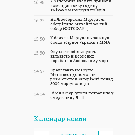
У Запоріжжі вводять тривалу
16:48
комендантську годину,
змінено маршрути поїздів
На Лівобережжі Маріуполя
16:25
обстріляно Михайлівський
собор (ФОТОФАКТ)
У боях за Маріуполь загинув
15:50
боєць збірної України з ММА
Окупанти збільшують
15:30
кількість військових
кораблів в Азовському морі
Представники Групи
14:57
Метінвест допомогли
розмістити у Запоріжжі понад
3000 маріупольців
Сім'я з Маріуполя потрапила у
14:14
смертельну ДТП
Календар новин