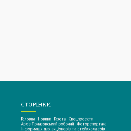
СТОРІНКИ
Головна
Новини
Газета
Спецпроекти
Архів Приазовський робочий
Фоторепортажі
Інформацiя для акцiонерiв та стейкхолдерiв