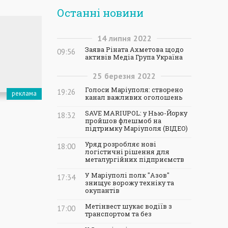
Останні новини
14
липня
2022
Заява Ріната Ахметова щодо
09:56
активів Медіа Група Україна
25
березня
2022
Голоси Маріуполя: створено
19:26
канал важливих оголошень
SAVE MARIUPOL: у Нью-Йорку
18:32
пройшов флешмоб на
підтримку Маріуполя (ВІДЕО)
Уряд розробляє нові
18:00
логістичні рішення для
металургійних підприємств
У Маріуполі полк "Азов"
17:34
знищує ворожу техніку та
окупантів
Метінвест шукає водіїв з
17:00
транспортом та без