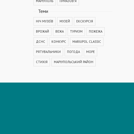
МАРІУПОЛЬ
ПРИАЗОВ'Я
Теми
НІЧ МУЗЕЇВ
МУЗЕЙ
ЕКСКУРСІЯ
ВРОЖАЙ
ВЕЖА
ТУРИЗМ
ПОЖЕЖА
ДСНС
КОНКУРС
MARIUPOL CLASSIC
РЯТУВАЛЬНИКИ
ПОГОДА
МОРЕ
СТИХІЯ
МАРІУПОЛЬСЬКИЙ РАЙОН
КОРОНАВІРУС
COVID-19
ДТП
ПОЛІЦІЯ
ПОДІЯ
АВАРІЯ
МЕДИЦИНА
ОСВІТА
КРИМІНАЛ
РЕКОНСТРУКЦІЯ
IT
ФЕСТИВАЛЬ
ГОГОЛЬFEST
MRPL City Festival
ОСББ
ВАДИМ БОЙЧЕНКО
ООС
АЗОВСЬКЕ МОРЕ
ОБСТРІЛ