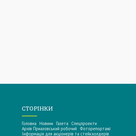
СТОРІНКИ
Головна
Новини
Газета
Спецпроекти
Архів Приазовський робочий
Фоторепортажі
Інформацiя для акцiонерiв та стейкхолдерiв