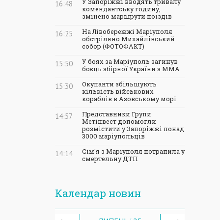
У Запоріжжі вводять тривалу
16:48
комендантську годину,
змінено маршрути поїздів
На Лівобережжі Маріуполя
16:25
обстріляно Михайлівський
собор (ФОТОФАКТ)
У боях за Маріуполь загинув
15:50
боєць збірної України з ММА
Окупанти збільшують
15:30
кількість військових
кораблів в Азовському морі
Представники Групи
14:57
Метінвест допомогли
розмістити у Запоріжжі понад
3000 маріупольців
Сім'я з Маріуполя потрапила у
14:14
смертельну ДТП
Календар новин