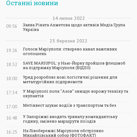
Останні новини
14
липня
2022
Заява Ріната Ахметова щодо активів Медіа Група
09:56
Україна
25
березня
2022
Голоси Маріуполя: створено канал важливих
19:26
оголошень
SAVE MARIUPOL: у Нью-Йорку пройшов флешмоб
18:32
на підтримку Маріуполя (ВІДЕО)
Уряд розробляє нові логістичні рішення для
18:00
металургійних підприємств
У Маріуполі полк "Азов" знищує ворожу техніку та
17:34
окупантів
Метінвест шукає водіїв з транспортом та без
17:00
У Запоріжжі вводять тривалу комендантську
16:48
годину, змінено маршрути поїздів
На Лівобережжі Маріуполя обстріляно
16:25
Михайлівський собор (ФОТОФАКТ)