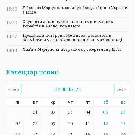
У боях за Маріуполь загинув боєць збірної України
15:50
з ММА
Окупанти збільшують кількість військових
15:30
кораблів в Азовському морі
Представники Групи Метінвест допомогли
14:57
розмістити у Запоріжжі понад 3000 маріупольців
Сім'я з Маріуполя потрапила у смертельну ДТП
14:14
Календар новин
< чер
ЛИПЕНЬ ' 25
сер >
пн
вт
ср
чт
пт
сб
вс
01
02
03
04
05
06
07
08
09
10
11
12
13