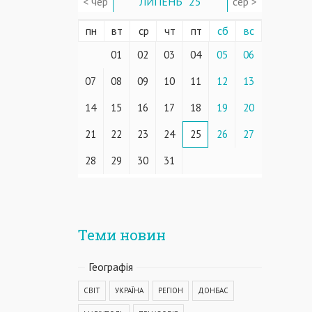
< чер
ЛИПЕНЬ ' 25
сер >
пн
вт
ср
чт
пт
сб
вс
01
02
03
04
05
06
07
08
09
10
11
12
13
14
15
16
17
18
19
20
21
22
23
24
25
26
27
28
29
30
31
Теми новин
Географiя
СВІТ
УКРАЇНА
РЕГІОН
ДОНБАС