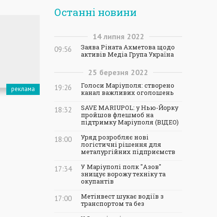
Останні новини
14
липня
2022
Заява Ріната Ахметова щодо
09:56
активів Медіа Група Україна
25
березня
2022
Голоси Маріуполя: створено
19:26
канал важливих оголошень
SAVE MARIUPOL: у Нью-Йорку
18:32
пройшов флешмоб на
підтримку Маріуполя (ВІДЕО)
Уряд розробляє нові
18:00
логістичні рішення для
металургійних підприємств
У Маріуполі полк "Азов"
17:34
знищує ворожу техніку та
окупантів
Метінвест шукає водіїв з
17:00
транспортом та без