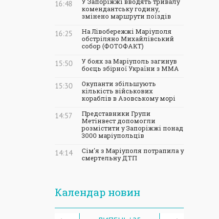
У Запоріжжі вводять тривалу
16:48
комендантську годину,
змінено маршрути поїздів
На Лівобережжі Маріуполя
16:25
обстріляно Михайлівський
собор (ФОТОФАКТ)
У боях за Маріуполь загинув
15:50
боєць збірної України з ММА
Окупанти збільшують
15:30
кількість військових
кораблів в Азовському морі
Представники Групи
14:57
Метінвест допомогли
розмістити у Запоріжжі понад
3000 маріупольців
Сім'я з Маріуполя потрапила у
14:14
смертельну ДТП
Календар новин