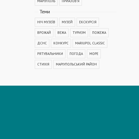
МАРІУПОЛЬ
ПРИАЗОВ'Я
Теми
НІЧ МУЗЕЇВ
МУЗЕЙ
ЕКСКУРСІЯ
ВРОЖАЙ
ВЕЖА
ТУРИЗМ
ПОЖЕЖА
ДСНС
КОНКУРС
MARIUPOL CLASSIC
РЯТУВАЛЬНИКИ
ПОГОДА
МОРЕ
СТИХІЯ
МАРІУПОЛЬСЬКИЙ РАЙОН
КОРОНАВІРУС
COVID-19
ДТП
ПОЛІЦІЯ
ПОДІЯ
АВАРІЯ
МЕДИЦИНА
ОСВІТА
КРИМІНАЛ
РЕКОНСТРУКЦІЯ
IT
ФЕСТИВАЛЬ
ГОГОЛЬFEST
MRPL City Festival
ОСББ
ВАДИМ БОЙЧЕНКО
ООС
АЗОВСЬКЕ МОРЕ
ОБСТРІЛ