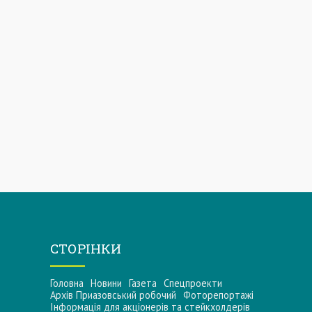
СТОРІНКИ
Головна
Новини
Газета
Спецпроекти
Архів Приазовський робочий
Фоторепортажі
Інформацiя для акцiонерiв та стейкхолдерiв