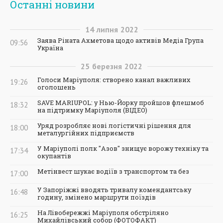
Останні новини
14
липня
2022
Заява Ріната Ахметова щодо активів Медіа Група
09:56
Україна
25
березня
2022
Голоси Маріуполя: створено канал важливих
19:26
оголошень
SAVE MARIUPOL: у Нью-Йорку пройшов флешмоб
18:32
на підтримку Маріуполя (ВІДЕО)
Уряд розробляє нові логістичні рішення для
18:00
металургійних підприємств
У Маріуполі полк "Азов" знищує ворожу техніку та
17:34
окупантів
Метінвест шукає водіїв з транспортом та без
17:00
У Запоріжжі вводять тривалу комендантську
16:48
годину, змінено маршрути поїздів
На Лівобережжі Маріуполя обстріляно
16:25
Михайлівський собор (ФОТОФАКТ)