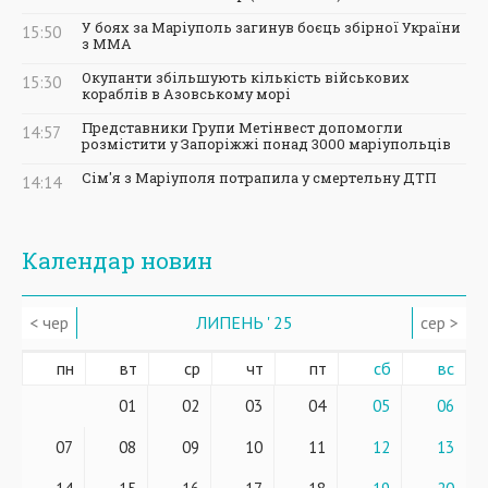
У боях за Маріуполь загинув боєць збірної України
15:50
з ММА
Окупанти збільшують кількість військових
15:30
кораблів в Азовському морі
Представники Групи Метінвест допомогли
14:57
розмістити у Запоріжжі понад 3000 маріупольців
Сім'я з Маріуполя потрапила у смертельну ДТП
14:14
Календар новин
< чер
ЛИПЕНЬ ' 25
сер >
пн
вт
ср
чт
пт
сб
вс
01
02
03
04
05
06
07
08
09
10
11
12
13