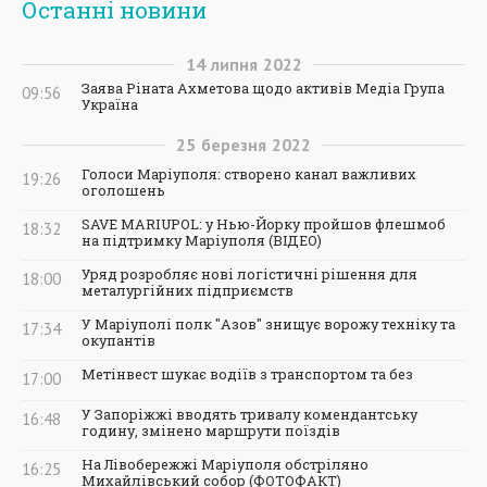
Останні новини
14
липня
2022
Заява Ріната Ахметова щодо активів Медіа Група
09:56
Україна
25
березня
2022
Голоси Маріуполя: створено канал важливих
19:26
оголошень
SAVE MARIUPOL: у Нью-Йорку пройшов флешмоб
18:32
на підтримку Маріуполя (ВІДЕО)
Уряд розробляє нові логістичні рішення для
18:00
металургійних підприємств
У Маріуполі полк "Азов" знищує ворожу техніку та
17:34
окупантів
Метінвест шукає водіїв з транспортом та без
17:00
У Запоріжжі вводять тривалу комендантську
16:48
годину, змінено маршрути поїздів
На Лівобережжі Маріуполя обстріляно
16:25
Михайлівський собор (ФОТОФАКТ)