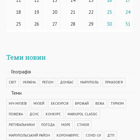
11
12
13
14
15
16
17
18
19
20
21
22
23
24
25
26
27
28
29
30
31
Теми новин
Географiя
СВІТ
УКРАЇНА
РЕГІОН
ДОНБАС
МАРІУПОЛЬ
ПРИАЗОВ'Я
Теми
НІЧ МУЗЕЇВ
МУЗЕЙ
ЕКСКУРСІЯ
ВРОЖАЙ
ВЕЖА
ТУРИЗМ
ПОЖЕЖА
ДСНС
КОНКУРС
MARIUPOL CLASSIC
РЯТУВАЛЬНИКИ
ПОГОДА
МОРЕ
СТИХІЯ
МАРІУПОЛЬСЬКИЙ РАЙОН
КОРОНАВІРУС
COVID-19
ДТП