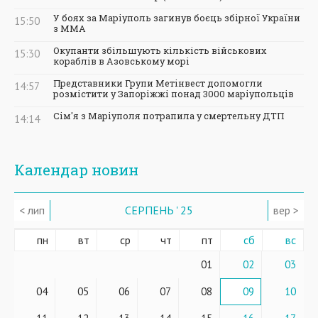
У боях за Маріуполь загинув боєць збірної України
15:50
з ММА
Окупанти збільшують кількість військових
15:30
кораблів в Азовському морі
Представники Групи Метінвест допомогли
14:57
розмістити у Запоріжжі понад 3000 маріупольців
Сім'я з Маріуполя потрапила у смертельну ДТП
14:14
Календар новин
< лип
СЕРПЕНЬ ' 25
вер >
пн
вт
ср
чт
пт
сб
вс
01
02
03
04
05
06
07
08
09
10