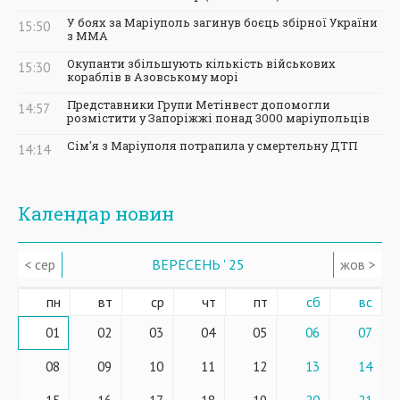
У боях за Маріуполь загинув боєць збірної України
15:50
з ММА
Окупанти збільшують кількість військових
15:30
кораблів в Азовському морі
Представники Групи Метінвест допомогли
14:57
розмістити у Запоріжжі понад 3000 маріупольців
Сім'я з Маріуполя потрапила у смертельну ДТП
14:14
Календар новин
< сер
ВЕРЕСЕНЬ ' 25
жов >
пн
вт
ср
чт
пт
сб
вс
01
02
03
04
05
06
07
08
09
10
11
12
13
14