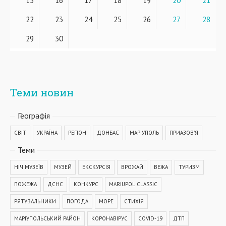
15
16
17
18
19
20
21
22
23
24
25
26
27
28
29
30
Теми новин
Географiя
СВІТ
УКРАЇНА
РЕГІОН
ДОНБАС
МАРІУПОЛЬ
ПРИАЗОВ'Я
Теми
НІЧ МУЗЕЇВ
МУЗЕЙ
ЕКСКУРСІЯ
ВРОЖАЙ
ВЕЖА
ТУРИЗМ
ПОЖЕЖА
ДСНС
КОНКУРС
MARIUPOL CLASSIC
РЯТУВАЛЬНИКИ
ПОГОДА
МОРЕ
СТИХІЯ
МАРІУПОЛЬСЬКИЙ РАЙОН
КОРОНАВІРУС
COVID-19
ДТП