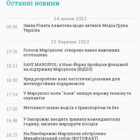
Останні новини
14
липня
2022
Заява Ріната Ахметова щодо активів Медіа Група
09:56
Україна
25
березня
2022
Голоси Маріуполя: створено канал важливих
19:26
оголошень
SAVE MARIUPOL: у Нью-Йорку пройшов флешмоб
18:32
на підтримку Маріуполя (ВІДЕО)
Уряд розробляє нові логістичні рішення для
18:00
металургійних підприємств
У Маріуполі полк "Азов" знищує ворожу техніку та
17:34
окупантів
Метінвест шукає водіїв з транспортом та без
17:00
У Запоріжжі вводять тривалу комендантську
16:48
годину, змінено маршрути поїздів
На Лівобережжі Маріуполя обстріляно
16:25
Михайлівський собор (ФОТОФАКТ)