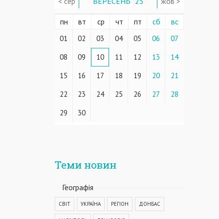
< сер
ВЕРЕСЕНЬ ' 25
жов >
пн
вт
ср
чт
пт
сб
вс
01
02
03
04
05
06
07
08
09
10
11
12
13
14
15
16
17
18
19
20
21
22
23
24
25
26
27
28
29
30
Теми новин
Географiя
СВІТ
УКРАЇНА
РЕГІОН
ДОНБАС