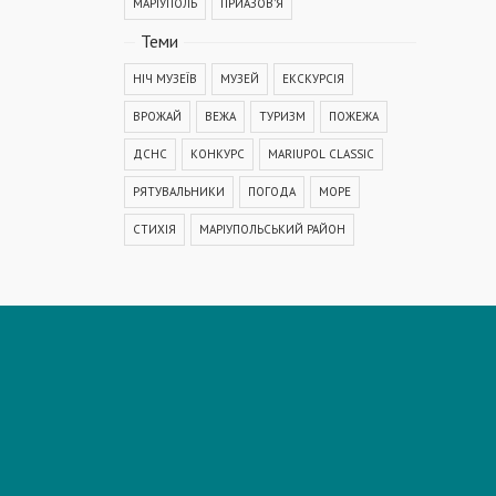
МАРІУПОЛЬ
ПРИАЗОВ'Я
Теми
НІЧ МУЗЕЇВ
МУЗЕЙ
ЕКСКУРСІЯ
ВРОЖАЙ
ВЕЖА
ТУРИЗМ
ПОЖЕЖА
ДСНС
КОНКУРС
MARIUPOL CLASSIC
РЯТУВАЛЬНИКИ
ПОГОДА
МОРЕ
СТИХІЯ
МАРІУПОЛЬСЬКИЙ РАЙОН
КОРОНАВІРУС
COVID-19
ДТП
ПОЛІЦІЯ
ПОДІЯ
АВАРІЯ
МЕДИЦИНА
ОСВІТА
КРИМІНАЛ
РЕКОНСТРУКЦІЯ
IT
ФЕСТИВАЛЬ
ГОГОЛЬFEST
MRPL City Festival
ОСББ
ВАДИМ БОЙЧЕНКО
ООС
АЗОВСЬКЕ МОРЕ
ОБСТРІЛ