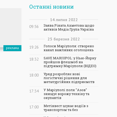
Останні новини
14
липня
2022
Заява Ріната Ахметова щодо
09:56
активів Медіа Група Україна
25
березня
2022
Голоси Маріуполя: створено
19:26
канал важливих оголошень
SAVE MARIUPOL: у Нью-Йорку
18:32
пройшов флешмоб на
підтримку Маріуполя (ВІДЕО)
Уряд розробляє нові
18:00
логістичні рішення для
металургійних підприємств
У Маріуполі полк "Азов"
17:34
знищує ворожу техніку та
окупантів
Метінвест шукає водіїв з
17:00
транспортом та без