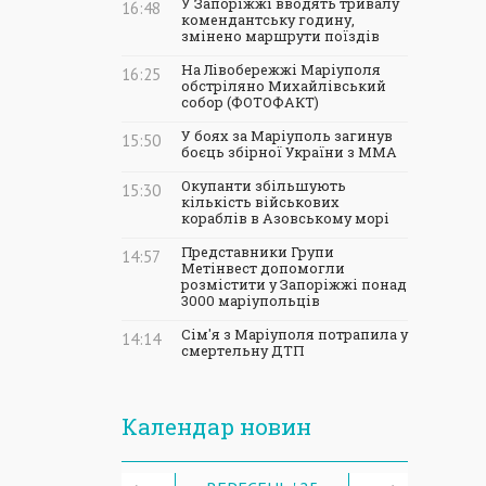
У Запоріжжі вводять тривалу
16:48
комендантську годину,
змінено маршрути поїздів
На Лівобережжі Маріуполя
16:25
обстріляно Михайлівський
собор (ФОТОФАКТ)
У боях за Маріуполь загинув
15:50
боєць збірної України з ММА
Окупанти збільшують
15:30
кількість військових
кораблів в Азовському морі
Представники Групи
14:57
Метінвест допомогли
розмістити у Запоріжжі понад
3000 маріупольців
Сім'я з Маріуполя потрапила у
14:14
смертельну ДТП
Календар новин