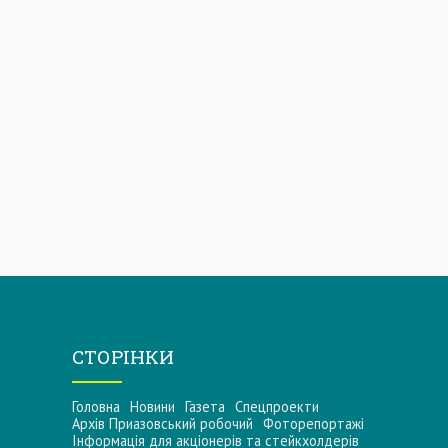
СТОРІНКИ
Головна
Новини
Газета
Спецпроекти
Архів Приазовський робочий
Фоторепортажі
Інформацiя для акцiонерiв та стейкхолдерiв