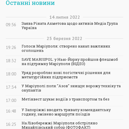
Останні новини
14
липня
2022
Заява Ріната Ахметова щодо активів Медіа Група
09:56
Україна
25
березня
2022
Голоси Маріуполя: створено канал важливих
19:26
оголошень
SAVE MARIUPOL: у Нью-Йорку пройшов флешмоб
18:32
на підтримку Маріуполя (ВІДЕО)
Уряд розробляє нові логістичні рішення для
18:00
металургійних підприємств
У Маріуполі полк "Азов" знищує ворожу техніку та
17:34
окупантів
Метінвест шукає водіїв з транспортом та без
17:00
У Запоріжжі вводять тривалу комендантську
16:48
годину, змінено маршрути поїздів
На Лівобережжі Маріуполя обстріляно
16:25
Михайлівський собор (ФОТОФАКТ)