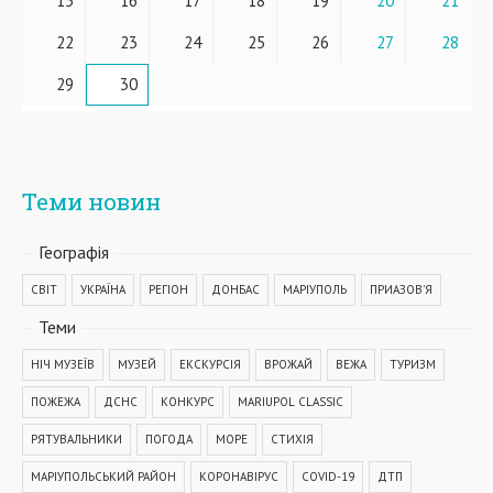
15
16
17
18
19
20
21
22
23
24
25
26
27
28
29
30
Теми новин
Географiя
СВІТ
УКРАЇНА
РЕГІОН
ДОНБАС
МАРІУПОЛЬ
ПРИАЗОВ'Я
Теми
НІЧ МУЗЕЇВ
МУЗЕЙ
ЕКСКУРСІЯ
ВРОЖАЙ
ВЕЖА
ТУРИЗМ
ПОЖЕЖА
ДСНС
КОНКУРС
MARIUPOL CLASSIC
РЯТУВАЛЬНИКИ
ПОГОДА
МОРЕ
СТИХІЯ
МАРІУПОЛЬСЬКИЙ РАЙОН
КОРОНАВІРУС
COVID-19
ДТП