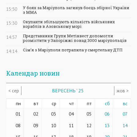
У боях за Маріуполь загинув боєць збірної України
15:50
з ММА
Окупанти збільшують кількість військових
15:30
кораблів в Азовському морі
Представники Групи Метінвест допомогли
14:57
розмістити у Запоріжжі понад 3000 маріупольців
Сім'я з Маріуполя потрапила у смертельну ДТП
14:14
Календар новин
< сер
ВЕРЕСЕНЬ ' 25
жов >
пн
вт
ср
чт
пт
сб
вс
01
02
03
04
05
06
07
08
09
10
11
12
13
14