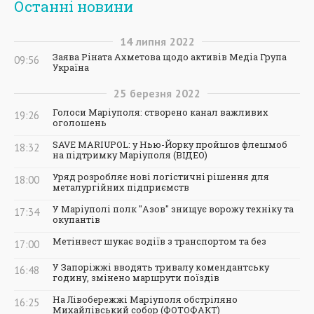
Останні новини
14
липня
2022
Заява Ріната Ахметова щодо активів Медіа Група
09:56
Україна
25
березня
2022
Голоси Маріуполя: створено канал важливих
19:26
оголошень
SAVE MARIUPOL: у Нью-Йорку пройшов флешмоб
18:32
на підтримку Маріуполя (ВІДЕО)
Уряд розробляє нові логістичні рішення для
18:00
металургійних підприємств
У Маріуполі полк "Азов" знищує ворожу техніку та
17:34
окупантів
Метінвест шукає водіїв з транспортом та без
17:00
У Запоріжжі вводять тривалу комендантську
16:48
годину, змінено маршрути поїздів
На Лівобережжі Маріуполя обстріляно
16:25
Михайлівський собор (ФОТОФАКТ)