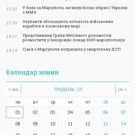
У боях за Маріуполь загинув боєць збірної України
15:50
з ММА
Окупанти збільшують кількість військових
15:30
кораблів в Азовському морі
Представники Групи Метінвест допомогли
14:57
розмістити у Запоріжжі понад 3000 маріупольців
Сім'я з Маріуполя потрапила у смертельну ДТП
14:14
Календар новин
< лис
ГРУДЕНЬ ' 25
січ >
пн
вт
ср
чт
пт
сб
вс
01
02
03
04
05
06
07
08
09
10
11
12
13
14