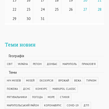
15
16
17
18
19
20
21
22
23
24
25
26
27
28
29
30
31
Теми новин
Географiя
СВІТ
УКРАЇНА
РЕГІОН
ДОНБАС
МАРІУПОЛЬ
ПРИАЗОВ'Я
Теми
НІЧ МУЗЕЇВ
МУЗЕЙ
ЕКСКУРСІЯ
ВРОЖАЙ
ВЕЖА
ТУРИЗМ
ПОЖЕЖА
ДСНС
КОНКУРС
MARIUPOL CLASSIC
РЯТУВАЛЬНИКИ
ПОГОДА
МОРЕ
СТИХІЯ
МАРІУПОЛЬСЬКИЙ РАЙОН
КОРОНАВІРУС
COVID-19
ДТП