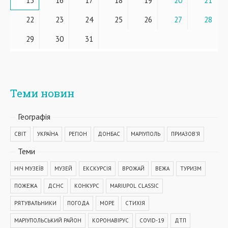
15
16
17
18
19
20
21
22
23
24
25
26
27
28
29
30
31
Теми новин
Географiя
СВІТ
УКРАЇНА
РЕГІОН
ДОНБАС
МАРІУПОЛЬ
ПРИАЗОВ'Я
Теми
НІЧ МУЗЕЇВ
МУЗЕЙ
ЕКСКУРСІЯ
ВРОЖАЙ
ВЕЖА
ТУРИЗМ
ПОЖЕЖА
ДСНС
КОНКУРС
MARIUPOL CLASSIC
РЯТУВАЛЬНИКИ
ПОГОДА
МОРЕ
СТИХІЯ
МАРІУПОЛЬСЬКИЙ РАЙОН
КОРОНАВІРУС
COVID-19
ДТП