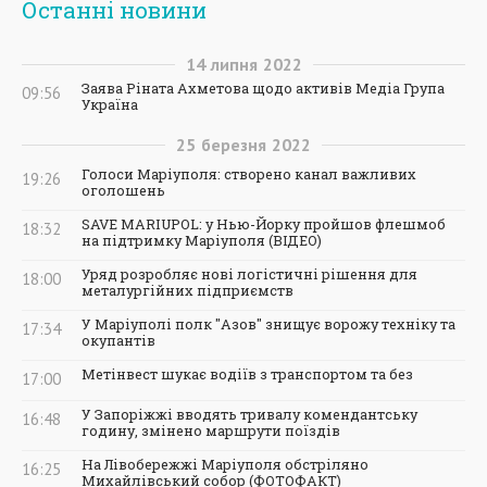
Останні новини
14
липня
2022
Заява Ріната Ахметова щодо активів Медіа Група
09:56
Україна
25
березня
2022
Голоси Маріуполя: створено канал важливих
19:26
оголошень
SAVE MARIUPOL: у Нью-Йорку пройшов флешмоб
18:32
на підтримку Маріуполя (ВІДЕО)
Уряд розробляє нові логістичні рішення для
18:00
металургійних підприємств
У Маріуполі полк "Азов" знищує ворожу техніку та
17:34
окупантів
Метінвест шукає водіїв з транспортом та без
17:00
У Запоріжжі вводять тривалу комендантську
16:48
годину, змінено маршрути поїздів
На Лівобережжі Маріуполя обстріляно
16:25
Михайлівський собор (ФОТОФАКТ)