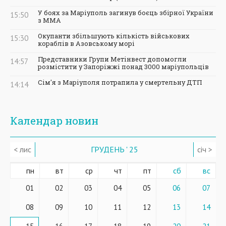
У боях за Маріуполь загинув боєць збірної України
15:50
з ММА
Окупанти збільшують кількість військових
15:30
кораблів в Азовському морі
Представники Групи Метінвест допомогли
14:57
розмістити у Запоріжжі понад 3000 маріупольців
Сім'я з Маріуполя потрапила у смертельну ДТП
14:14
Календар новин
< лис
ГРУДЕНЬ ' 25
січ >
пн
вт
ср
чт
пт
сб
вс
01
02
03
04
05
06
07
08
09
10
11
12
13
14