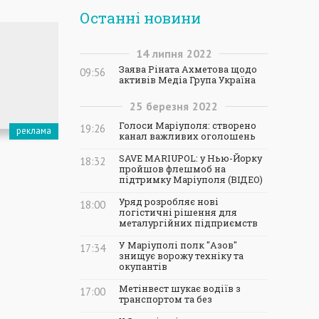
Останні новини
14
липня
2022
Заява Ріната Ахметова щодо
09:56
активів Медіа Група Україна
25
березня
2022
Голоси Маріуполя: створено
19:26
канал важливих оголошень
SAVE MARIUPOL: у Нью-Йорку
18:32
пройшов флешмоб на
підтримку Маріуполя (ВІДЕО)
Уряд розробляє нові
18:00
логістичні рішення для
металургійних підприємств
У Маріуполі полк "Азов"
17:34
знищує ворожу техніку та
окупантів
Метінвест шукає водіїв з
17:00
транспортом та без