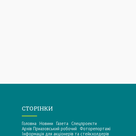
СТОРІНКИ
Головна
Новини
Газета
Спецпроекти
Архів Приазовський робочий
Фоторепортажі
Інформацiя для акцiонерiв та стейкхолдерiв