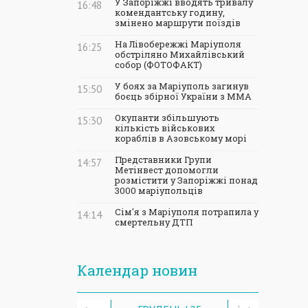
У Запоріжжі вводять тривалу
16:48
комендантську годину,
змінено маршрути поїздів
На Лівобережжі Маріуполя
16:25
обстріляно Михайлівський
собор (ФОТОФАКТ)
У боях за Маріуполь загинув
15:50
боєць збірної України з ММА
Окупанти збільшують
15:30
кількість військових
кораблів в Азовському морі
Представники Групи
14:57
Метінвест допомогли
розмістити у Запоріжжі понад
3000 маріупольців
Сім'я з Маріуполя потрапила у
14:14
смертельну ДТП
Календар новин