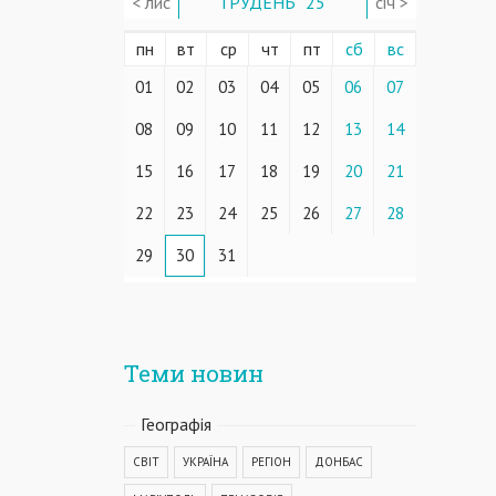
< лис
ГРУДЕНЬ ' 25
січ >
пн
вт
ср
чт
пт
сб
вс
01
02
03
04
05
06
07
08
09
10
11
12
13
14
15
16
17
18
19
20
21
22
23
24
25
26
27
28
29
30
31
Теми новин
Географiя
СВІТ
УКРАЇНА
РЕГІОН
ДОНБАС