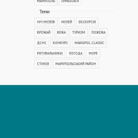
МАРІУПОЛЬ
ПРИАЗОВ'Я
Теми
НІЧ МУЗЕЇВ
МУЗЕЙ
ЕКСКУРСІЯ
ВРОЖАЙ
ВЕЖА
ТУРИЗМ
ПОЖЕЖА
ДСНС
КОНКУРС
MARIUPOL CLASSIC
РЯТУВАЛЬНИКИ
ПОГОДА
МОРЕ
СТИХІЯ
МАРІУПОЛЬСЬКИЙ РАЙОН
КОРОНАВІРУС
COVID-19
ДТП
ПОЛІЦІЯ
ПОДІЯ
АВАРІЯ
МЕДИЦИНА
ОСВІТА
КРИМІНАЛ
РЕКОНСТРУКЦІЯ
IT
ФЕСТИВАЛЬ
ГОГОЛЬFEST
MRPL City Festival
ОСББ
ВАДИМ БОЙЧЕНКО
ООС
АЗОВСЬКЕ МОРЕ
ОБСТРІЛ