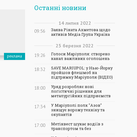
Останні новини
14
липня
2022
Заява Ріната Ахметова щодо
09:56
активів Медіа Група Україна
25
березня
2022
Голоси Маріуполя: створено
19:26
канал важливих оголошень
SAVE MARIUPOL: у Нью-Йорку
18:32
пройшов флешмоб на
підтримку Маріуполя (ВІДЕО)
Уряд розробляє нові
18:00
логістичні рішення для
металургійних підприємств
У Маріуполі полк "Азов"
17:34
знищує ворожу техніку та
окупантів
Метінвест шукає водіїв з
17:00
транспортом та без