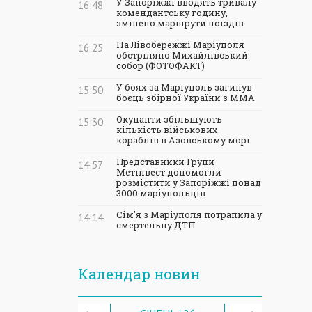
У Запоріжжі вводять тривалу
16:48
комендантську годину,
змінено маршрути поїздів
На Лівобережжі Маріуполя
16:25
обстріляно Михайлівський
собор (ФОТОФАКТ)
У боях за Маріуполь загинув
15:50
боєць збірної України з ММА
Окупанти збільшують
15:30
кількість військових
кораблів в Азовському морі
Представники Групи
14:57
Метінвест допомогли
розмістити у Запоріжжі понад
3000 маріупольців
Сім'я з Маріуполя потрапила у
14:14
смертельну ДТП
Календар новин