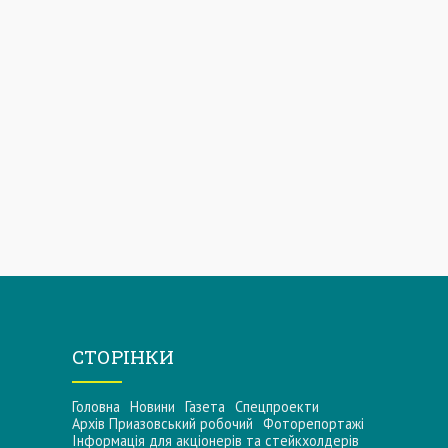
СТОРІНКИ
Головна
Новини
Газета
Спецпроекти
Архів Приазовський робочий
Фоторепортажі
Інформацiя для акцiонерiв та стейкхолдерiв