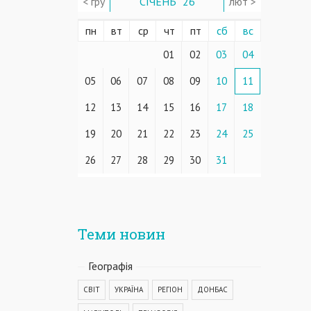
< гру
СІЧЕНЬ ' 26
лют >
пн
вт
ср
чт
пт
сб
вс
01
02
03
04
05
06
07
08
09
10
11
12
13
14
15
16
17
18
19
20
21
22
23
24
25
26
27
28
29
30
31
Теми новин
Географiя
СВІТ
УКРАЇНА
РЕГІОН
ДОНБАС