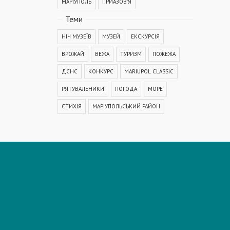
МАРІУПОЛЬ
ПРИАЗОВ'Я
Теми
НІЧ МУЗЕЇВ
МУЗЕЙ
ЕКСКУРСІЯ
ВРОЖАЙ
ВЕЖА
ТУРИЗМ
ПОЖЕЖА
ДСНС
КОНКУРС
MARIUPOL CLASSIC
РЯТУВАЛЬНИКИ
ПОГОДА
МОРЕ
СТИХІЯ
МАРІУПОЛЬСЬКИЙ РАЙОН
КОРОНАВІРУС
COVID-19
ДТП
ПОЛІЦІЯ
ПОДІЯ
АВАРІЯ
МЕДИЦИНА
ОСВІТА
КРИМІНАЛ
РЕКОНСТРУКЦІЯ
IT
ФЕСТИВАЛЬ
ГОГОЛЬFEST
MRPL City Festival
ОСББ
ВАДИМ БОЙЧЕНКО
ООС
АЗОВСЬКЕ МОРЕ
ОБСТРІЛ