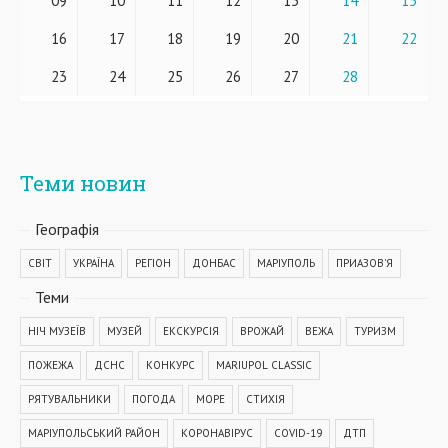
09
10
11
12
13
14
15
16
17
18
19
20
21
22
23
24
25
26
27
28
Теми новин
Географiя
СВІТ
УКРАЇНА
РЕГІОН
ДОНБАС
МАРІУПОЛЬ
ПРИАЗОВ'Я
Теми
НІЧ МУЗЕЇВ
МУЗЕЙ
ЕКСКУРСІЯ
ВРОЖАЙ
ВЕЖА
ТУРИЗМ
ПОЖЕЖА
ДСНС
КОНКУРС
MARIUPOL CLASSIC
РЯТУВАЛЬНИКИ
ПОГОДА
МОРЕ
СТИХІЯ
МАРІУПОЛЬСЬКИЙ РАЙОН
КОРОНАВІРУС
COVID-19
ДТП