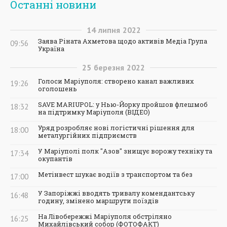
Останні новини
14
липня
2022
Заява Ріната Ахметова щодо активів Медіа Група
09:56
Україна
25
березня
2022
Голоси Маріуполя: створено канал важливих
19:26
оголошень
SAVE MARIUPOL: у Нью-Йорку пройшов флешмоб
18:32
на підтримку Маріуполя (ВІДЕО)
Уряд розробляє нові логістичні рішення для
18:00
металургійних підприємств
У Маріуполі полк "Азов" знищує ворожу техніку та
17:34
окупантів
Метінвест шукає водіїв з транспортом та без
17:00
У Запоріжжі вводять тривалу комендантську
16:48
годину, змінено маршрути поїздів
На Лівобережжі Маріуполя обстріляно
16:25
Михайлівський собор (ФОТОФАКТ)