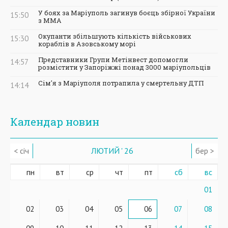
У боях за Маріуполь загинув боєць збірної України
15:50
з ММА
Окупанти збільшують кількість військових
15:30
кораблів в Азовському морі
Представники Групи Метінвест допомогли
14:57
розмістити у Запоріжжі понад 3000 маріупольців
Сім'я з Маріуполя потрапила у смертельну ДТП
14:14
Календар новин
< січ
ЛЮТИЙ ' 26
бер >
пн
вт
ср
чт
пт
сб
вс
01
02
03
04
05
06
07
08