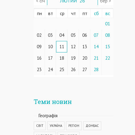
< січ
ЛЮТИЙ ' 26
бер >
пн
вт
ср
чт
пт
сб
вс
01
02
03
04
05
06
07
08
09
10
11
12
13
14
15
16
17
18
19
20
21
22
23
24
25
26
27
28
Теми новин
Географiя
СВІТ
УКРАЇНА
РЕГІОН
ДОНБАС