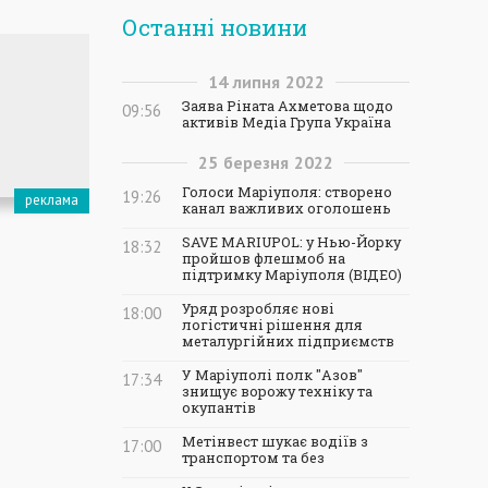
Останні новини
14
липня
2022
Заява Ріната Ахметова щодо
09:56
активів Медіа Група Україна
25
березня
2022
Голоси Маріуполя: створено
19:26
канал важливих оголошень
SAVE MARIUPOL: у Нью-Йорку
18:32
пройшов флешмоб на
підтримку Маріуполя (ВІДЕО)
Уряд розробляє нові
18:00
логістичні рішення для
металургійних підприємств
У Маріуполі полк "Азов"
17:34
знищує ворожу техніку та
окупантів
Метінвест шукає водіїв з
17:00
транспортом та без