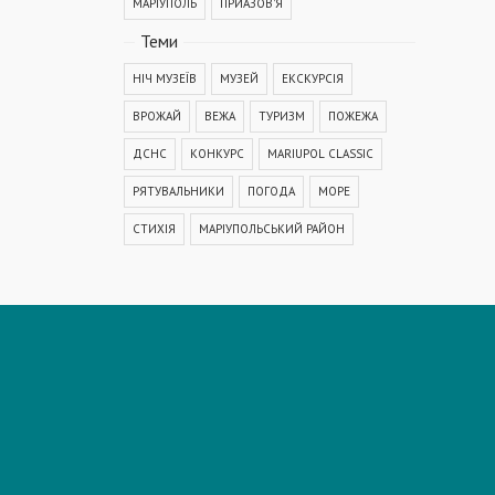
МАРІУПОЛЬ
ПРИАЗОВ'Я
Теми
НІЧ МУЗЕЇВ
МУЗЕЙ
ЕКСКУРСІЯ
ВРОЖАЙ
ВЕЖА
ТУРИЗМ
ПОЖЕЖА
ДСНС
КОНКУРС
MARIUPOL CLASSIC
РЯТУВАЛЬНИКИ
ПОГОДА
МОРЕ
СТИХІЯ
МАРІУПОЛЬСЬКИЙ РАЙОН
КОРОНАВІРУС
COVID-19
ДТП
ПОЛІЦІЯ
ПОДІЯ
АВАРІЯ
МЕДИЦИНА
ОСВІТА
КРИМІНАЛ
РЕКОНСТРУКЦІЯ
IT
ФЕСТИВАЛЬ
ГОГОЛЬFEST
MRPL City Festival
ОСББ
ВАДИМ БОЙЧЕНКО
ООС
АЗОВСЬКЕ МОРЕ
ОБСТРІЛ