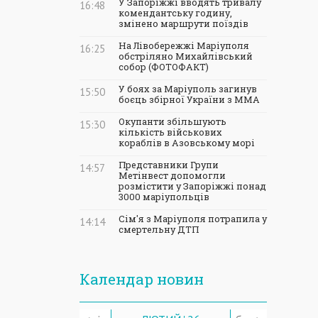
У Запоріжжі вводять тривалу
16:48
комендантську годину,
змінено маршрути поїздів
На Лівобережжі Маріуполя
16:25
обстріляно Михайлівський
собор (ФОТОФАКТ)
У боях за Маріуполь загинув
15:50
боєць збірної України з ММА
Окупанти збільшують
15:30
кількість військових
кораблів в Азовському морі
Представники Групи
14:57
Метінвест допомогли
розмістити у Запоріжжі понад
3000 маріупольців
Сім'я з Маріуполя потрапила у
14:14
смертельну ДТП
Календар новин