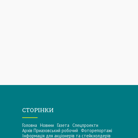
СТОРІНКИ
Головна
Новини
Газета
Спецпроекти
Архів Приазовський робочий
Фоторепортажі
Інформацiя для акцiонерiв та стейкхолдерiв