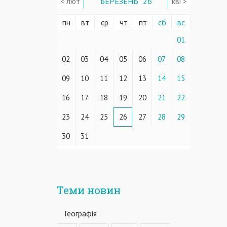
< лют
БЕРЕЗЕНЬ ' 26
кві >
пн
вт
ср
чт
пт
сб
вс
01
02
03
04
05
06
07
08
09
10
11
12
13
14
15
16
17
18
19
20
21
22
23
24
25
26
27
28
29
30
31
Теми новин
Географiя