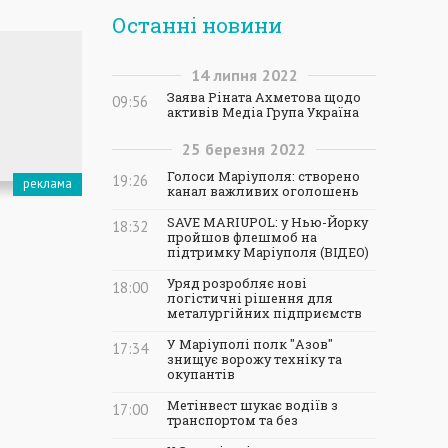
Останні новини
14
липня
2022
Заява Ріната Ахметова щодо
09:56
активів Медіа Група Україна
25
березня
2022
Голоси Маріуполя: створено
19:26
канал важливих оголошень
SAVE MARIUPOL: у Нью-Йорку
18:32
пройшов флешмоб на
підтримку Маріуполя (ВІДЕО)
Уряд розробляє нові
18:00
логістичні рішення для
металургійних підприємств
У Маріуполі полк "Азов"
17:34
знищує ворожу техніку та
окупантів
Метінвест шукає водіїв з
17:00
транспортом та без