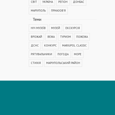
СВІТ
УКРАЇНА
РЕГІОН
ДОНБАС
МАРІУПОЛЬ
ПРИАЗОВ'Я
Теми
НІЧ МУЗЕЇВ
МУЗЕЙ
ЕКСКУРСІЯ
ВРОЖАЙ
ВЕЖА
ТУРИЗМ
ПОЖЕЖА
ДСНС
КОНКУРС
MARIUPOL CLASSIC
РЯТУВАЛЬНИКИ
ПОГОДА
МОРЕ
СТИХІЯ
МАРІУПОЛЬСЬКИЙ РАЙОН
КОРОНАВІРУС
COVID-19
ДТП
ПОЛІЦІЯ
ПОДІЯ
АВАРІЯ
МЕДИЦИНА
ОСВІТА
КРИМІНАЛ
РЕКОНСТРУКЦІЯ
IT
ФЕСТИВАЛЬ
ГОГОЛЬFEST
MRPL City Festival
ОСББ