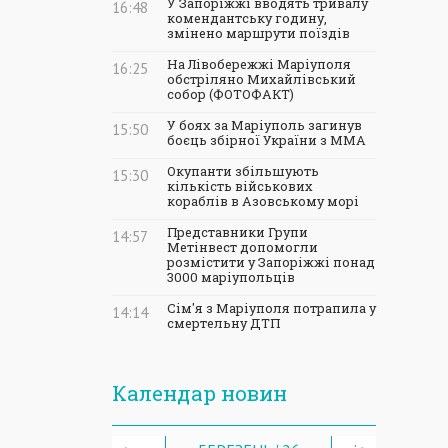
У Запоріжжі вводять тривалу
16:48
комендантську годину,
змінено маршрути поїздів
На Лівобережжі Маріуполя
16:25
обстріляно Михайлівський
собор (ФОТОФАКТ)
У боях за Маріуполь загинув
15:50
боєць збірної України з ММА
Окупанти збільшують
15:30
кількість військових
кораблів в Азовському морі
Представники Групи
14:57
Метінвест допомогли
розмістити у Запоріжжі понад
3000 маріупольців
Сім'я з Маріуполя потрапила у
14:14
смертельну ДТП
Календар новин