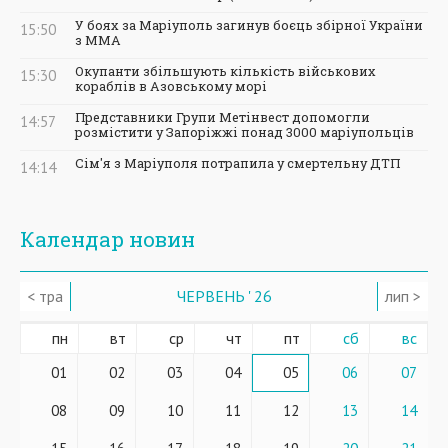
У боях за Маріуполь загинув боєць збірної України
15:50
з ММА
Окупанти збільшують кількість військових
15:30
кораблів в Азовському морі
Представники Групи Метінвест допомогли
14:57
розмістити у Запоріжжі понад 3000 маріупольців
Сім'я з Маріуполя потрапила у смертельну ДТП
14:14
Календар новин
< тра
ЧЕРВЕНЬ ' 26
лип >
пн
вт
ср
чт
пт
сб
вс
01
02
03
04
05
06
07
08
09
10
11
12
13
14