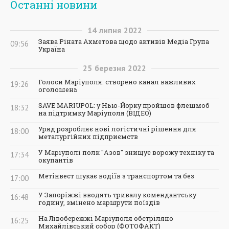
Останні новини
14
липня
2022
Заява Ріната Ахметова щодо активів Медіа Група
09:56
Україна
25
березня
2022
Голоси Маріуполя: створено канал важливих
19:26
оголошень
SAVE MARIUPOL: у Нью-Йорку пройшов флешмоб
18:32
на підтримку Маріуполя (ВІДЕО)
Уряд розробляє нові логістичні рішення для
18:00
металургійних підприємств
У Маріуполі полк "Азов" знищує ворожу техніку та
17:34
окупантів
Метінвест шукає водіїв з транспортом та без
17:00
У Запоріжжі вводять тривалу комендантську
16:48
годину, змінено маршрути поїздів
На Лівобережжі Маріуполя обстріляно
16:25
Михайлівський собор (ФОТОФАКТ)