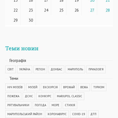
15
16
17
18
19
20
21
22
23
24
25
26
27
28
29
30
Теми новин
Географiя
СВІТ
УКРАЇНА
РЕГІОН
ДОНБАС
МАРІУПОЛЬ
ПРИАЗОВ'Я
Теми
НІЧ МУЗЕЇВ
МУЗЕЙ
ЕКСКУРСІЯ
ВРОЖАЙ
ВЕЖА
ТУРИЗМ
ПОЖЕЖА
ДСНС
КОНКУРС
MARIUPOL CLASSIC
РЯТУВАЛЬНИКИ
ПОГОДА
МОРЕ
СТИХІЯ
МАРІУПОЛЬСЬКИЙ РАЙОН
КОРОНАВІРУС
COVID-19
ДТП