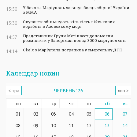
У боях за Маріуполь загинув боєць збірної України
15:50
з ММА
Окупанти збільшують кількість військових
15:30
кораблів в Азовському морі
Представники Групи Метінвест допомогли
14:57
розмістити у Запоріжжі понад 3000 маріупольців
Сім'я з Маріуполя потрапила у смертельну ДТП
14:14
Календар новин
< тра
ЧЕРВЕНЬ ' 26
лип >
пн
вт
ср
чт
пт
сб
вс
01
02
03
04
05
06
07
08
09
10
11
12
13
14