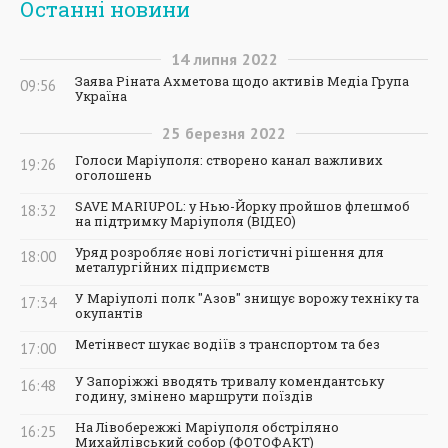
Останні новини
14
липня
2022
Заява Ріната Ахметова щодо активів Медіа Група
09:56
Україна
25
березня
2022
Голоси Маріуполя: створено канал важливих
19:26
оголошень
SAVE MARIUPOL: у Нью-Йорку пройшов флешмоб
18:32
на підтримку Маріуполя (ВІДЕО)
Уряд розробляє нові логістичні рішення для
18:00
металургійних підприємств
У Маріуполі полк "Азов" знищує ворожу техніку та
17:34
окупантів
Метінвест шукає водіїв з транспортом та без
17:00
У Запоріжжі вводять тривалу комендантську
16:48
годину, змінено маршрути поїздів
На Лівобережжі Маріуполя обстріляно
16:25
Михайлівський собор (ФОТОФАКТ)