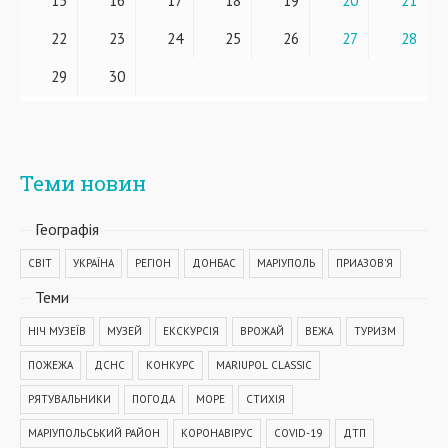
15
16
17
18
19
20
21
22
23
24
25
26
27
28
29
30
Теми новин
Географiя
СВІТ
УКРАЇНА
РЕГІОН
ДОНБАС
МАРІУПОЛЬ
ПРИАЗОВ'Я
Теми
НІЧ МУЗЕЇВ
МУЗЕЙ
ЕКСКУРСІЯ
ВРОЖАЙ
ВЕЖА
ТУРИЗМ
ПОЖЕЖА
ДСНС
КОНКУРС
MARIUPOL CLASSIC
РЯТУВАЛЬНИКИ
ПОГОДА
МОРЕ
СТИХІЯ
МАРІУПОЛЬСЬКИЙ РАЙОН
КОРОНАВІРУС
COVID-19
ДТП