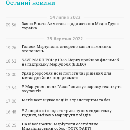
Останні новини
14
липня
2022
Заява Ріната Ахметова щодо активів Медіа Група
09:56
Україна
25
березня
2022
Голоси Маріуполя: створено канал важливих
19:26
оголошень
SAVE MARIUPOL: у Нью-Йорку пройшов флешмоб
18:32
на підтримку Маріуполя (ВІДЕО)
Уряд розробляє нові логістичні рішення для
18:00
металургійних підприємств
У Маріуполі полк "Азов" знищує ворожу техніку та
17:34
окупантів
Метінвест шукає водіїв з транспортом та без
17:00
У Запоріжжі вводять тривалу комендантську
16:48
годину, змінено маршрути поїздів
На Лівобережжі Маріуполя обстріляно
16:25
Михайлівський собор (ФОТОФАКТ)