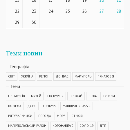
15
16
17
18
19
20
21
22
23
24
25
26
27
28
29
30
Теми новин
Географiя
СВІТ
УКРАЇНА
РЕГІОН
ДОНБАС
МАРІУПОЛЬ
ПРИАЗОВ'Я
Теми
НІЧ МУЗЕЇВ
МУЗЕЙ
ЕКСКУРСІЯ
ВРОЖАЙ
ВЕЖА
ТУРИЗМ
ПОЖЕЖА
ДСНС
КОНКУРС
MARIUPOL CLASSIC
РЯТУВАЛЬНИКИ
ПОГОДА
МОРЕ
СТИХІЯ
МАРІУПОЛЬСЬКИЙ РАЙОН
КОРОНАВІРУС
COVID-19
ДТП