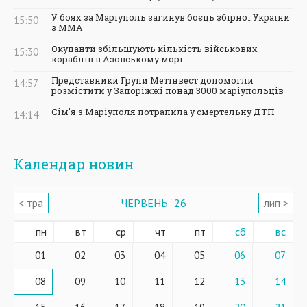
У боях за Маріуполь загинув боєць збірної України
15:50
з ММА
Окупанти збільшують кількість військових
15:30
кораблів в Азовському морі
Представники Групи Метінвест допомогли
14:57
розмістити у Запоріжжі понад 3000 маріупольців
Сім'я з Маріуполя потрапила у смертельну ДТП
14:14
Календар новин
< тра
ЧЕРВЕНЬ ' 26
лип >
пн
вт
ср
чт
пт
сб
вс
01
02
03
04
05
06
07
08
09
10
11
12
13
14