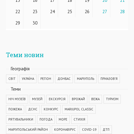
15
16
17
18
19
20
21
22
23
24
25
26
27
28
29
30
Теми новин
Географiя
СВІТ
УКРАЇНА
РЕГІОН
ДОНБАС
МАРІУПОЛЬ
ПРИАЗОВ'Я
Теми
НІЧ МУЗЕЇВ
МУЗЕЙ
ЕКСКУРСІЯ
ВРОЖАЙ
ВЕЖА
ТУРИЗМ
ПОЖЕЖА
ДСНС
КОНКУРС
MARIUPOL CLASSIC
РЯТУВАЛЬНИКИ
ПОГОДА
МОРЕ
СТИХІЯ
МАРІУПОЛЬСЬКИЙ РАЙОН
КОРОНАВІРУС
COVID-19
ДТП