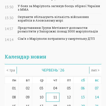
У боях за Маріуполь загинув боєць збірної України
15:50
з ММА
Окупанти збільшують кількість військових
15:30
кораблів в Азовському морі
Представники Групи Метінвест допомогли
14:57
розмістити у Запоріжжі понад 3000 маріупольців
Сім'я з Маріуполя потрапила у смертельну ДТП
14:14
Календар новин
< тра
ЧЕРВЕНЬ ' 26
лип >
пн
вт
ср
чт
пт
сб
вс
01
02
03
04
05
06
07
08
09
10
11
12
13
14