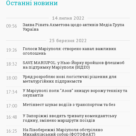
Останні новини
14
липня
2022
Заява Ріната Ахметова щодо активів Медіа Група
09:56
Україна
25
березня
2022
Голоси Маріуполя: створено канал важливих
19:26
оголошень
SAVE MARIUPOL: у Нью-Йорку пройшов флешмоб
18:32
на підтримку Маріуполя (ВІДЕО)
Уряд розробляє нові логістичні рішення для
18:00
металургійних підприємств
У Маріуполі полк "Азов" знищує ворожу техніку та
17:34
окупантів
Метінвест шукає водіїв з транспортом та без
17:00
У Запоріжжі вводять тривалу комендантську
16:48
годину, змінено маршрути поїздів
На Лівобережжі Маріуполя обстріляно
16:25
Михайлівський собор (ФОТОФАКТ)