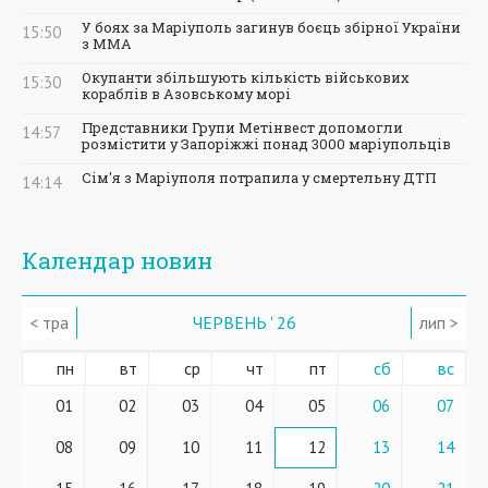
У боях за Маріуполь загинув боєць збірної України
15:50
з ММА
Окупанти збільшують кількість військових
15:30
кораблів в Азовському морі
Представники Групи Метінвест допомогли
14:57
розмістити у Запоріжжі понад 3000 маріупольців
Сім'я з Маріуполя потрапила у смертельну ДТП
14:14
Календар новин
< тра
ЧЕРВЕНЬ ' 26
лип >
пн
вт
ср
чт
пт
сб
вс
01
02
03
04
05
06
07
08
09
10
11
12
13
14