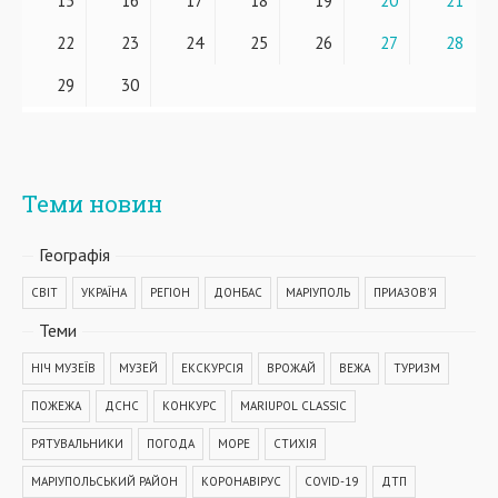
15
16
17
18
19
20
21
22
23
24
25
26
27
28
29
30
Теми новин
Географiя
СВІТ
УКРАЇНА
РЕГІОН
ДОНБАС
МАРІУПОЛЬ
ПРИАЗОВ'Я
Теми
НІЧ МУЗЕЇВ
МУЗЕЙ
ЕКСКУРСІЯ
ВРОЖАЙ
ВЕЖА
ТУРИЗМ
ПОЖЕЖА
ДСНС
КОНКУРС
MARIUPOL CLASSIC
РЯТУВАЛЬНИКИ
ПОГОДА
МОРЕ
СТИХІЯ
МАРІУПОЛЬСЬКИЙ РАЙОН
КОРОНАВІРУС
COVID-19
ДТП