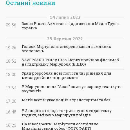
Останні новини
14
липня
2022
Заява Ріната Ахметова щодо активів Медіа Група
09:56
Україна
25
березня
2022
Голоси Маріуполя: створено канал важливих
19:26
оголошень
SAVE MARIUPOL: у Нью-Йорку пройшов флешмоб
18:32
на підтримку Маріуполя (ВІДЕО)
Уряд розробляє нові логістичні рішення для
18:00
металургійних підприємств
У Маріуполі полк "Азов" знищує ворожу техніку та
17:34
окупантів
Метінвест шукає водіїв з транспортом та без
17:00
У Запоріжжі вводять тривалу комендантську
16:48
годину, змінено маршрути поїздів
На Лівобережжі Маріуполя обстріляно
16:25
Михайлівський собор (ФОТОФАКТ)