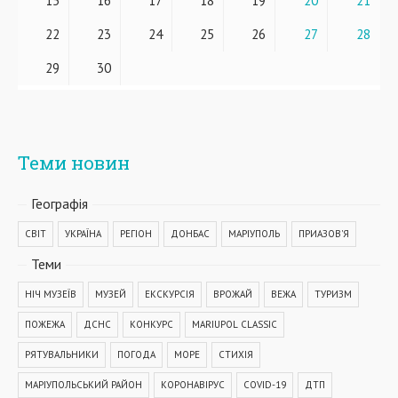
15
16
17
18
19
20
21
22
23
24
25
26
27
28
29
30
Теми новин
Географiя
СВІТ
УКРАЇНА
РЕГІОН
ДОНБАС
МАРІУПОЛЬ
ПРИАЗОВ'Я
Теми
НІЧ МУЗЕЇВ
МУЗЕЙ
ЕКСКУРСІЯ
ВРОЖАЙ
ВЕЖА
ТУРИЗМ
ПОЖЕЖА
ДСНС
КОНКУРС
MARIUPOL CLASSIC
РЯТУВАЛЬНИКИ
ПОГОДА
МОРЕ
СТИХІЯ
МАРІУПОЛЬСЬКИЙ РАЙОН
КОРОНАВІРУС
COVID-19
ДТП