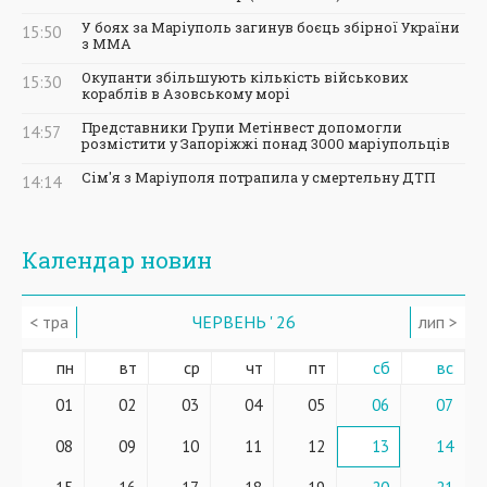
У боях за Маріуполь загинув боєць збірної України
15:50
з ММА
Окупанти збільшують кількість військових
15:30
кораблів в Азовському морі
Представники Групи Метінвест допомогли
14:57
розмістити у Запоріжжі понад 3000 маріупольців
Сім'я з Маріуполя потрапила у смертельну ДТП
14:14
Календар новин
< тра
ЧЕРВЕНЬ ' 26
лип >
пн
вт
ср
чт
пт
сб
вс
01
02
03
04
05
06
07
08
09
10
11
12
13
14