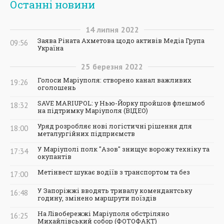
Останні новини
14
липня
2022
Заява Ріната Ахметова щодо активів Медіа Група
09:56
Україна
25
березня
2022
Голоси Маріуполя: створено канал важливих
19:26
оголошень
SAVE MARIUPOL: у Нью-Йорку пройшов флешмоб
18:32
на підтримку Маріуполя (ВІДЕО)
Уряд розробляє нові логістичні рішення для
18:00
металургійних підприємств
У Маріуполі полк "Азов" знищує ворожу техніку та
17:34
окупантів
Метінвест шукає водіїв з транспортом та без
17:00
У Запоріжжі вводять тривалу комендантську
16:48
годину, змінено маршрути поїздів
На Лівобережжі Маріуполя обстріляно
16:25
Михайлівський собор (ФОТОФАКТ)