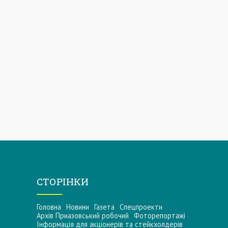
СТОРІНКИ
Головна
Новини
Газета
Спецпроекти
Архів Приазовський робочий
Фоторепортажі
Інформацiя для акцiонерiв та стейкхолдерiв