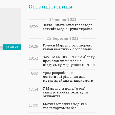
Останні новини
14
липня
2022
Заява Ріната Ахметова щодо
09:56
активів Медіа Група Україна
25
березня
2022
Голоси Маріуполя: створено
19:26
канал важливих оголошень
SAVE MARIUPOL: у Нью-Йорку
18:32
пройшов флешмоб на
підтримку Маріуполя (ВІДЕО)
Уряд розробляє нові
18:00
логістичні рішення для
металургійних підприємств
У Маріуполі полк "Азов"
17:34
знищує ворожу техніку та
окупантів
Метінвест шукає водіїв з
17:00
транспортом та без