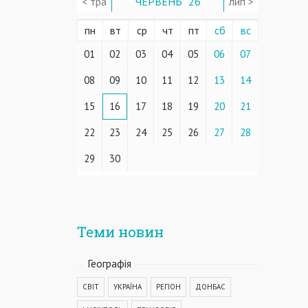
< тра
ЧЕРВЕНЬ ' 26
лип >
пн
вт
ср
чт
пт
сб
вс
01
02
03
04
05
06
07
08
09
10
11
12
13
14
15
16
17
18
19
20
21
22
23
24
25
26
27
28
29
30
Теми новин
Географiя
СВІТ
УКРАЇНА
РЕГІОН
ДОНБАС