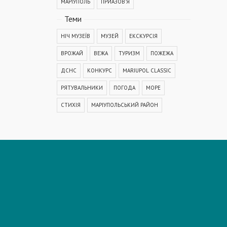
МАРІУПОЛЬ
ПРИАЗОВ'Я
Теми
НІЧ МУЗЕЇВ
МУЗЕЙ
ЕКСКУРСІЯ
ВРОЖАЙ
ВЕЖА
ТУРИЗМ
ПОЖЕЖА
ДСНС
КОНКУРС
MARIUPOL CLASSIC
РЯТУВАЛЬНИКИ
ПОГОДА
МОРЕ
СТИХІЯ
МАРІУПОЛЬСЬКИЙ РАЙОН
КОРОНАВІРУС
COVID-19
ДТП
ПОЛІЦІЯ
ПОДІЯ
АВАРІЯ
МЕДИЦИНА
ОСВІТА
КРИМІНАЛ
РЕКОНСТРУКЦІЯ
IT
ФЕСТИВАЛЬ
ГОГОЛЬFEST
MRPL City Festival
ОСББ
ВАДИМ БОЙЧЕНКО
ООС
АЗОВСЬКЕ МОРЕ
ОБСТРІЛ