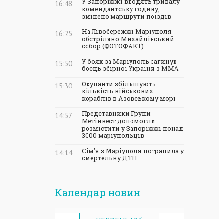
У Запоріжжі вводять тривалу
16:48
комендантську годину,
змінено маршрути поїздів
На Лівобережжі Маріуполя
16:25
обстріляно Михайлівський
собор (ФОТОФАКТ)
У боях за Маріуполь загинув
15:50
боєць збірної України з ММА
Окупанти збільшують
15:30
кількість військових
кораблів в Азовському морі
Представники Групи
14:57
Метінвест допомогли
розмістити у Запоріжжі понад
3000 маріупольців
Сім'я з Маріуполя потрапила у
14:14
смертельну ДТП
Календар новин