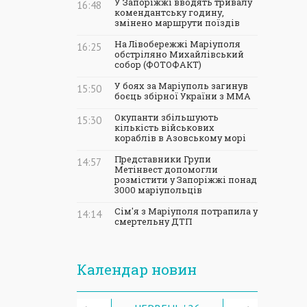
У Запоріжжі вводять тривалу
16:48
комендантську годину,
змінено маршрути поїздів
На Лівобережжі Маріуполя
16:25
обстріляно Михайлівський
собор (ФОТОФАКТ)
У боях за Маріуполь загинув
15:50
боєць збірної України з ММА
Окупанти збільшують
15:30
кількість військових
кораблів в Азовському морі
Представники Групи
14:57
Метінвест допомогли
розмістити у Запоріжжі понад
3000 маріупольців
Сім'я з Маріуполя потрапила у
14:14
смертельну ДТП
Календар новин