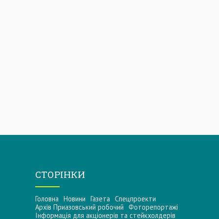
СТОРІНКИ
Головна
Новини
Газета
Спецпроекти
Архів Приазовський робочий
Фоторепортажі
Інформацiя для акцiонерiв та стейкхолдерiв