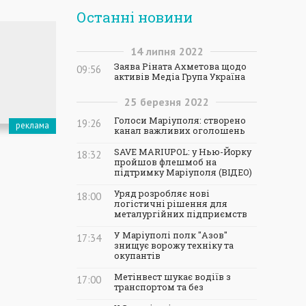
Останні новини
14
липня
2022
Заява Ріната Ахметова щодо
09:56
активів Медіа Група Україна
25
березня
2022
Голоси Маріуполя: створено
19:26
канал важливих оголошень
SAVE MARIUPOL: у Нью-Йорку
18:32
пройшов флешмоб на
підтримку Маріуполя (ВІДЕО)
Уряд розробляє нові
18:00
логістичні рішення для
металургійних підприємств
У Маріуполі полк "Азов"
17:34
знищує ворожу техніку та
окупантів
Метінвест шукає водіїв з
17:00
транспортом та без