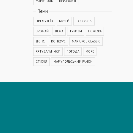
МАРІУПОЛЬ
ПРИАЗОВ'Я
Теми
НІЧ МУЗЕЇВ
МУЗЕЙ
ЕКСКУРСІЯ
ВРОЖАЙ
ВЕЖА
ТУРИЗМ
ПОЖЕЖА
ДСНС
КОНКУРС
MARIUPOL CLASSIC
РЯТУВАЛЬНИКИ
ПОГОДА
МОРЕ
СТИХІЯ
МАРІУПОЛЬСЬКИЙ РАЙОН
КОРОНАВІРУС
COVID-19
ДТП
ПОЛІЦІЯ
ПОДІЯ
АВАРІЯ
МЕДИЦИНА
ОСВІТА
КРИМІНАЛ
РЕКОНСТРУКЦІЯ
IT
ФЕСТИВАЛЬ
ГОГОЛЬFEST
MRPL City Festival
ОСББ
ВАДИМ БОЙЧЕНКО
ООС
АЗОВСЬКЕ МОРЕ
ОБСТРІЛ