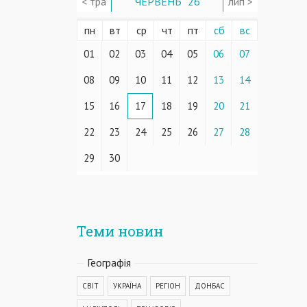
< тра
ЧЕРВЕНЬ ' 26
лип >
пн
вт
ср
чт
пт
сб
вс
01
02
03
04
05
06
07
08
09
10
11
12
13
14
15
16
17
18
19
20
21
22
23
24
25
26
27
28
29
30
Теми новин
Географiя
СВІТ
УКРАЇНА
РЕГІОН
ДОНБАС