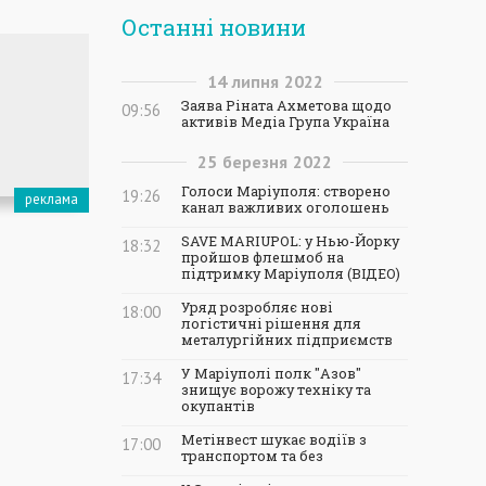
Останні новини
14
липня
2022
Заява Ріната Ахметова щодо
09:56
активів Медіа Група Україна
25
березня
2022
Голоси Маріуполя: створено
19:26
канал важливих оголошень
SAVE MARIUPOL: у Нью-Йорку
18:32
пройшов флешмоб на
підтримку Маріуполя (ВІДЕО)
Уряд розробляє нові
18:00
логістичні рішення для
металургійних підприємств
У Маріуполі полк "Азов"
17:34
знищує ворожу техніку та
окупантів
Метінвест шукає водіїв з
17:00
транспортом та без