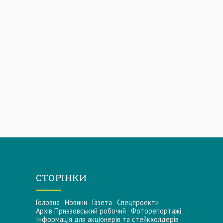
СТОРІНКИ
Головна
Новини
Газета
Спецпроекти
Архів Приазовський робочий
Фоторепортажі
Інформацiя для акцiонерiв та стейкхолдерiв