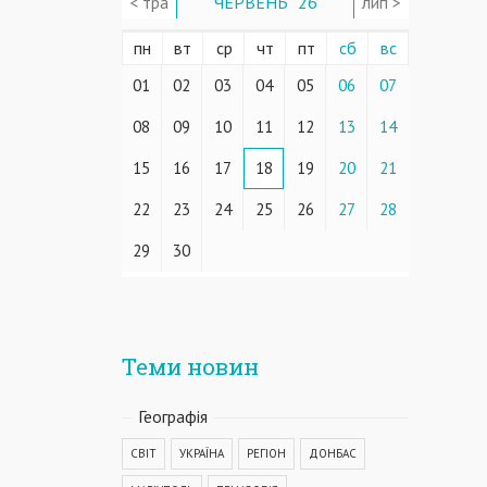
< тра
ЧЕРВЕНЬ ' 26
лип >
пн
вт
ср
чт
пт
сб
вс
01
02
03
04
05
06
07
08
09
10
11
12
13
14
15
16
17
18
19
20
21
22
23
24
25
26
27
28
29
30
Теми новин
Географiя
СВІТ
УКРАЇНА
РЕГІОН
ДОНБАС