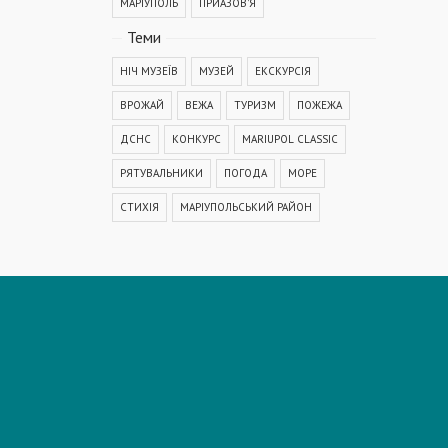
МАРІУПОЛЬ
ПРИАЗОВ'Я
Теми
НІЧ МУЗЕЇВ
МУЗЕЙ
ЕКСКУРСІЯ
ВРОЖАЙ
ВЕЖА
ТУРИЗМ
ПОЖЕЖА
ДСНС
КОНКУРС
MARIUPOL CLASSIC
РЯТУВАЛЬНИКИ
ПОГОДА
МОРЕ
СТИХІЯ
МАРІУПОЛЬСЬКИЙ РАЙОН
КОРОНАВІРУС
COVID-19
ДТП
ПОЛІЦІЯ
ПОДІЯ
АВАРІЯ
МЕДИЦИНА
ОСВІТА
КРИМІНАЛ
РЕКОНСТРУКЦІЯ
IT
ФЕСТИВАЛЬ
ГОГОЛЬFEST
MRPL City Festival
ОСББ
ВАДИМ БОЙЧЕНКО
ООС
АЗОВСЬКЕ МОРЕ
ОБСТРІЛ