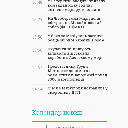
У Запоріжжі вводять тривалу
16:48
комендантську годину,
змінено маршрути поїздів
На Лівобережжі Маріуполя
16:25
обстріляно Михайлівський
собор (ФОТОФАКТ)
У боях за Маріуполь загинув
15:50
боєць збірної України з ММА
Окупанти збільшують
15:30
кількість військових
кораблів в Азовському морі
Представники Групи
14:57
Метінвест допомогли
розмістити у Запоріжжі понад
3000 маріупольців
Сім'я з Маріуполя потрапила у
14:14
смертельну ДТП
Календар новин