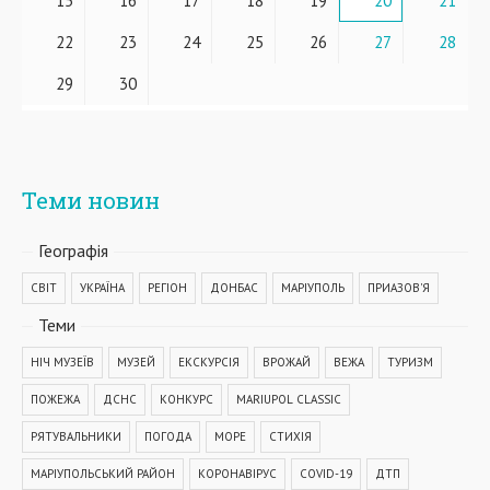
15
16
17
18
19
20
21
22
23
24
25
26
27
28
29
30
Теми новин
Географiя
СВІТ
УКРАЇНА
РЕГІОН
ДОНБАС
МАРІУПОЛЬ
ПРИАЗОВ'Я
Теми
НІЧ МУЗЕЇВ
МУЗЕЙ
ЕКСКУРСІЯ
ВРОЖАЙ
ВЕЖА
ТУРИЗМ
ПОЖЕЖА
ДСНС
КОНКУРС
MARIUPOL CLASSIC
РЯТУВАЛЬНИКИ
ПОГОДА
МОРЕ
СТИХІЯ
МАРІУПОЛЬСЬКИЙ РАЙОН
КОРОНАВІРУС
COVID-19
ДТП