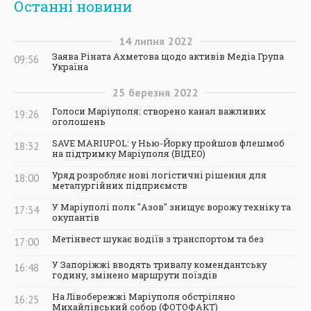
Останні новини
14
липня
2022
Заява Ріната Ахметова щодо активів Медіа Група
09:56
Україна
25
березня
2022
Голоси Маріуполя: створено канал важливих
19:26
оголошень
SAVE MARIUPOL: у Нью-Йорку пройшов флешмоб
18:32
на підтримку Маріуполя (ВІДЕО)
Уряд розробляє нові логістичні рішення для
18:00
металургійних підприємств
У Маріуполі полк "Азов" знищує ворожу техніку та
17:34
окупантів
Метінвест шукає водіїв з транспортом та без
17:00
У Запоріжжі вводять тривалу комендантську
16:48
годину, змінено маршрути поїздів
На Лівобережжі Маріуполя обстріляно
16:25
Михайлівський собор (ФОТОФАКТ)