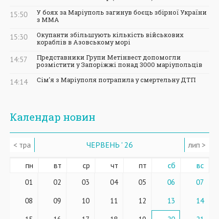
У боях за Маріуполь загинув боєць збірної України
15:50
з ММА
Окупанти збільшують кількість військових
15:30
кораблів в Азовському морі
Представники Групи Метінвест допомогли
14:57
розмістити у Запоріжжі понад 3000 маріупольців
Сім'я з Маріуполя потрапила у смертельну ДТП
14:14
Календар новин
< тра
ЧЕРВЕНЬ ' 26
лип >
пн
вт
ср
чт
пт
сб
вс
01
02
03
04
05
06
07
08
09
10
11
12
13
14