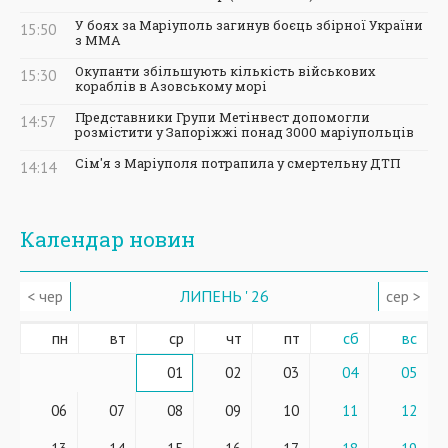
У боях за Маріуполь загинув боєць збірної України
15:50
з ММА
Окупанти збільшують кількість військових
15:30
кораблів в Азовському морі
Представники Групи Метінвест допомогли
14:57
розмістити у Запоріжжі понад 3000 маріупольців
Сім'я з Маріуполя потрапила у смертельну ДТП
14:14
Календар новин
< чер
ЛИПЕНЬ ' 26
сер >
пн
вт
ср
чт
пт
сб
вс
01
02
03
04
05
06
07
08
09
10
11
12