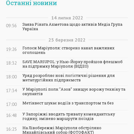
Останні новини
14
липня
2022
Заява Ріната Ахметова щодо активів Медіа Група
09:56
Україна
25
березня
2022
Голоси Маріуполя: створено канал важливих
19:26
оголошень
SAVE MARIUPOL: у Нью-Йорку пройшов флешмоб
18:32
на підтримку Маріуполя (ВІДЕО)
Уряд розробляє нові логістичні рішення для
18:00
металургійних підприємств
У Маріуполі полк "Азов" знищує ворожу техніку та
17:34
окупантів
Метінвест шукає водіїв з транспортом та без
17:00
У Запоріжжі вводять тривалу комендантську
16:48
годину, змінено маршрути поїздів
На Лівобережжі Маріуполя обстріляно
16:25
Михайлівський собор (ФОТОФАКТ)