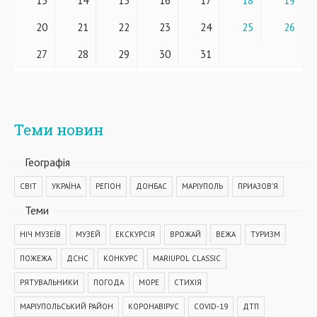
13
14
15
16
17
18
19
20
21
22
23
24
25
26
27
28
29
30
31
Теми новин
Географiя
СВІТ
УКРАЇНА
РЕГІОН
ДОНБАС
МАРІУПОЛЬ
ПРИАЗОВ'Я
Теми
НІЧ МУЗЕЇВ
МУЗЕЙ
ЕКСКУРСІЯ
ВРОЖАЙ
ВЕЖА
ТУРИЗМ
ПОЖЕЖА
ДСНС
КОНКУРС
MARIUPOL CLASSIC
РЯТУВАЛЬНИКИ
ПОГОДА
МОРЕ
СТИХІЯ
МАРІУПОЛЬСЬКИЙ РАЙОН
КОРОНАВІРУС
COVID-19
ДТП