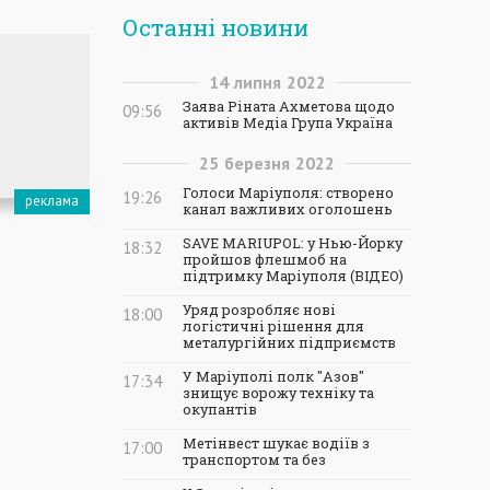
Останні новини
14
липня
2022
Заява Ріната Ахметова щодо
09:56
активів Медіа Група Україна
25
березня
2022
Голоси Маріуполя: створено
19:26
канал важливих оголошень
SAVE MARIUPOL: у Нью-Йорку
18:32
пройшов флешмоб на
підтримку Маріуполя (ВІДЕО)
Уряд розробляє нові
18:00
логістичні рішення для
металургійних підприємств
У Маріуполі полк "Азов"
17:34
знищує ворожу техніку та
окупантів
Метінвест шукає водіїв з
17:00
транспортом та без