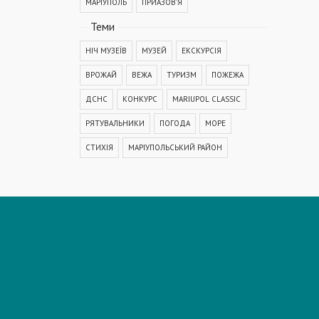
МАРІУПОЛЬ
ПРИАЗОВ'Я
Теми
НІЧ МУЗЕЇВ
МУЗЕЙ
ЕКСКУРСІЯ
ВРОЖАЙ
ВЕЖА
ТУРИЗМ
ПОЖЕЖА
ДСНС
КОНКУРС
MARIUPOL CLASSIC
РЯТУВАЛЬНИКИ
ПОГОДА
МОРЕ
СТИХІЯ
МАРІУПОЛЬСЬКИЙ РАЙОН
КОРОНАВІРУС
COVID-19
ДТП
ПОЛІЦІЯ
ПОДІЯ
АВАРІЯ
МЕДИЦИНА
ОСВІТА
КРИМІНАЛ
РЕКОНСТРУКЦІЯ
IT
ФЕСТИВАЛЬ
ГОГОЛЬFEST
MRPL City Festival
ОСББ
ВАДИМ БОЙЧЕНКО
ООС
АЗОВСЬКЕ МОРЕ
ОБСТРІЛ