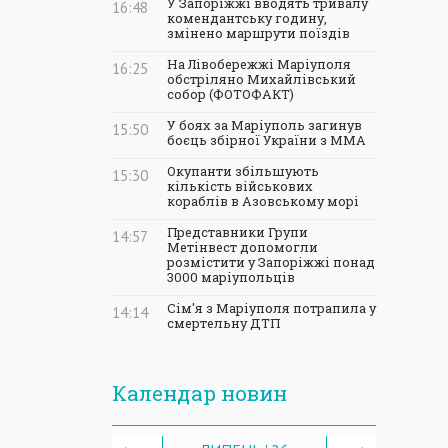
У Запоріжжі вводять тривалу
16:48
комендантську годину,
змінено маршрути поїздів
На Лівобережжі Маріуполя
16:25
обстріляно Михайлівський
собор (ФОТОФАКТ)
У боях за Маріуполь загинув
15:50
боєць збірної України з ММА
Окупанти збільшують
15:30
кількість військових
кораблів в Азовському морі
Представники Групи
14:57
Метінвест допомогли
розмістити у Запоріжжі понад
3000 маріупольців
Сім'я з Маріуполя потрапила у
14:14
смертельну ДТП
Календар новин