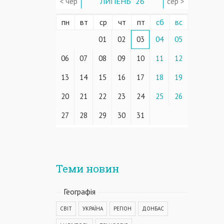
< чер
ЛИПЕНЬ ' 26
сер >
пн
вт
ср
чт
пт
сб
вс
01
02
03
04
05
06
07
08
09
10
11
12
13
14
15
16
17
18
19
20
21
22
23
24
25
26
27
28
29
30
31
Теми новин
Географiя
СВІТ
УКРАЇНА
РЕГІОН
ДОНБАС