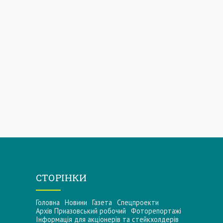
СТОРІНКИ
Головна
Новини
Газета
Спецпроекти
Архів Приазовський робочий
Фоторепортажі
Інформацiя для акцiонерiв та стейкхолдерiв