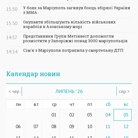
У боях за Маріуполь загинув боєць збірної України
15:50
з ММА
Окупанти збільшують кількість військових
15:30
кораблів в Азовському морі
Представники Групи Метінвест допомогли
14:57
розмістити у Запоріжжі понад 3000 маріупольців
Сім'я з Маріуполя потрапила у смертельну ДТП
14:14
Календар новин
< чер
ЛИПЕНЬ ' 26
сер >
пн
вт
ср
чт
пт
сб
вс
01
02
03
04
05
06
07
08
09
10
11
12