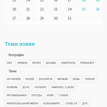
13
14
15
16
17
18
19
20
21
22
23
24
25
26
27
28
29
30
31
Теми новин
Географiя
СВІТ
УКРАЇНА
РЕГІОН
ДОНБАС
МАРІУПОЛЬ
ПРИАЗОВ'Я
Теми
НІЧ МУЗЕЇВ
МУЗЕЙ
ЕКСКУРСІЯ
ВРОЖАЙ
ВЕЖА
ТУРИЗМ
ПОЖЕЖА
ДСНС
КОНКУРС
MARIUPOL CLASSIC
РЯТУВАЛЬНИКИ
ПОГОДА
МОРЕ
СТИХІЯ
МАРІУПОЛЬСЬКИЙ РАЙОН
КОРОНАВІРУС
COVID-19
ДТП