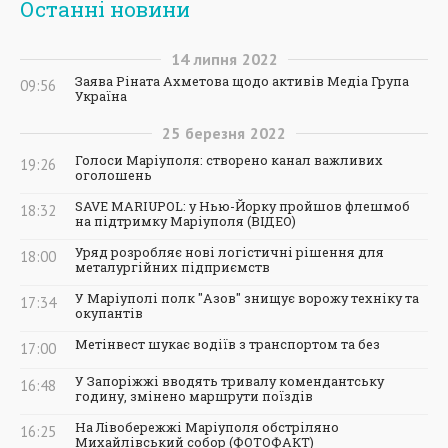
Останні новини
14
липня
2022
Заява Ріната Ахметова щодо активів Медіа Група
09:56
Україна
25
березня
2022
Голоси Маріуполя: створено канал важливих
19:26
оголошень
SAVE MARIUPOL: у Нью-Йорку пройшов флешмоб
18:32
на підтримку Маріуполя (ВІДЕО)
Уряд розробляє нові логістичні рішення для
18:00
металургійних підприємств
У Маріуполі полк "Азов" знищує ворожу техніку та
17:34
окупантів
Метінвест шукає водіїв з транспортом та без
17:00
У Запоріжжі вводять тривалу комендантську
16:48
годину, змінено маршрути поїздів
На Лівобережжі Маріуполя обстріляно
16:25
Михайлівський собор (ФОТОФАКТ)