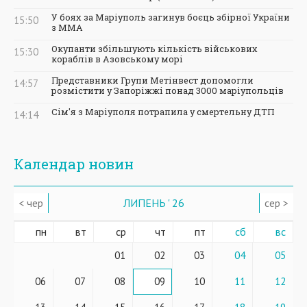
У боях за Маріуполь загинув боєць збірної України
15:50
з ММА
Окупанти збільшують кількість військових
15:30
кораблів в Азовському морі
Представники Групи Метінвест допомогли
14:57
розмістити у Запоріжжі понад 3000 маріупольців
Сім'я з Маріуполя потрапила у смертельну ДТП
14:14
Календар новин
< чер
ЛИПЕНЬ ' 26
сер >
пн
вт
ср
чт
пт
сб
вс
01
02
03
04
05
06
07
08
09
10
11
12