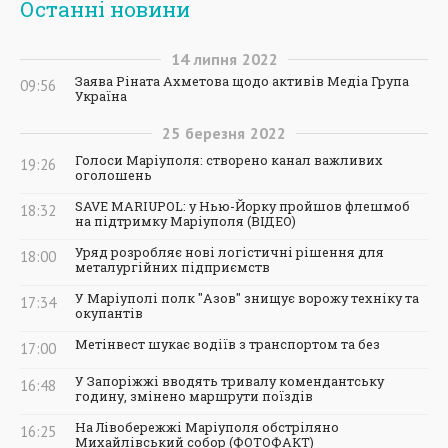
Останні новини
14
липня
2022
Заява Ріната Ахметова щодо активів Медіа Група
09:56
Україна
25
березня
2022
Голоси Маріуполя: створено канал важливих
19:26
оголошень
SAVE MARIUPOL: у Нью-Йорку пройшов флешмоб
18:32
на підтримку Маріуполя (ВІДЕО)
Уряд розробляє нові логістичні рішення для
18:00
металургійних підприємств
У Маріуполі полк "Азов" знищує ворожу техніку та
17:34
окупантів
Метінвест шукає водіїв з транспортом та без
17:00
У Запоріжжі вводять тривалу комендантську
16:48
годину, змінено маршрути поїздів
На Лівобережжі Маріуполя обстріляно
16:25
Михайлівський собор (ФОТОФАКТ)