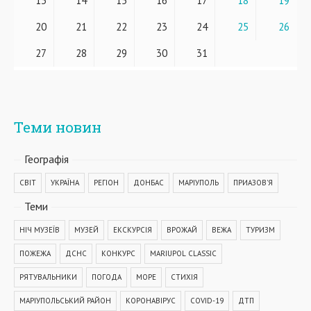
13
14
15
16
17
18
19
20
21
22
23
24
25
26
27
28
29
30
31
Теми новин
Географiя
СВІТ
УКРАЇНА
РЕГІОН
ДОНБАС
МАРІУПОЛЬ
ПРИАЗОВ'Я
Теми
НІЧ МУЗЕЇВ
МУЗЕЙ
ЕКСКУРСІЯ
ВРОЖАЙ
ВЕЖА
ТУРИЗМ
ПОЖЕЖА
ДСНС
КОНКУРС
MARIUPOL CLASSIC
РЯТУВАЛЬНИКИ
ПОГОДА
МОРЕ
СТИХІЯ
МАРІУПОЛЬСЬКИЙ РАЙОН
КОРОНАВІРУС
COVID-19
ДТП