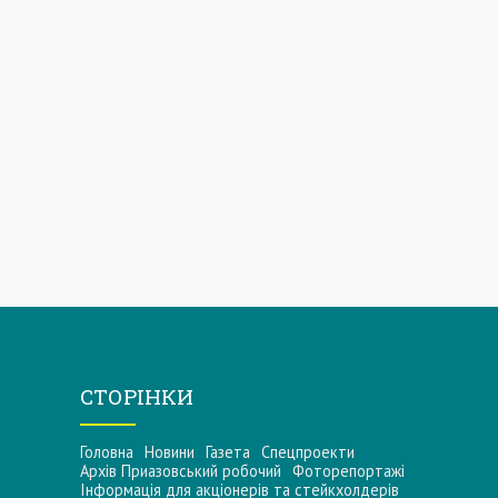
СТОРІНКИ
Головна
Новини
Газета
Спецпроекти
Архів Приазовський робочий
Фоторепортажі
Інформацiя для акцiонерiв та стейкхолдерiв