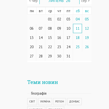
< чер
ЛИПЕНЬ ' 26
сер >
пн
вт
ср
чт
пт
сб
вс
01
02
03
04
05
06
07
08
09
10
11
12
13
14
15
16
17
18
19
20
21
22
23
24
25
26
27
28
29
30
31
Теми новин
Географiя
СВІТ
УКРАЇНА
РЕГІОН
ДОНБАС