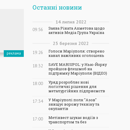
Останні новини
14
липня
2022
Заява Ріната Ахметова щодо
09:56
активів Медіа Група Україна
25
березня
2022
Голоси Маріуполя: створено
19:26
канал важливих оголошень
SAVE MARIUPOL: у Нью-Йорку
18:32
пройшов флешмоб на
підтримку Маріуполя (ВІДЕО)
Уряд розробляє нові
18:00
логістичні рішення для
металургійних підприємств
У Маріуполі полк "Азов"
17:34
знищує ворожу техніку та
окупантів
Метінвест шукає водіїв з
17:00
транспортом та без