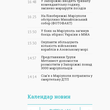
У Запоріжжі вводять тривалу
16:48
комендантську годину,
змінено маршрути поїздів
На Лівобережжі Маріуполя
16:25
обстріляно Михайлівський
собор (ФОТОФАКТ)
У боях за Маріуполь загинув
15:50
боєць збірної України з ММА
Окупанти збільшують
15:30
кількість військових
кораблів в Азовському морі
Представники Групи
14:57
Метінвест допомогли
розмістити у Запоріжжі понад
3000 маріупольців
Сім'я з Маріуполя потрапила у
14:14
смертельну ДТП
Календар новин