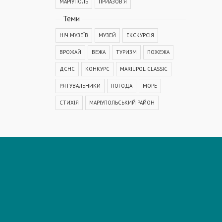
МАРІУПОЛЬ
ПРИАЗОВ'Я
Теми
НІЧ МУЗЕЇВ
МУЗЕЙ
ЕКСКУРСІЯ
ВРОЖАЙ
ВЕЖА
ТУРИЗМ
ПОЖЕЖА
ДСНС
КОНКУРС
MARIUPOL CLASSIC
РЯТУВАЛЬНИКИ
ПОГОДА
МОРЕ
СТИХІЯ
МАРІУПОЛЬСЬКИЙ РАЙОН
КОРОНАВІРУС
COVID-19
ДТП
ПОЛІЦІЯ
ПОДІЯ
АВАРІЯ
МЕДИЦИНА
ОСВІТА
КРИМІНАЛ
РЕКОНСТРУКЦІЯ
IT
ФЕСТИВАЛЬ
ГОГОЛЬFEST
MRPL City Festival
ОСББ
ВАДИМ БОЙЧЕНКО
ООС
АЗОВСЬКЕ МОРЕ
ОБСТРІЛ