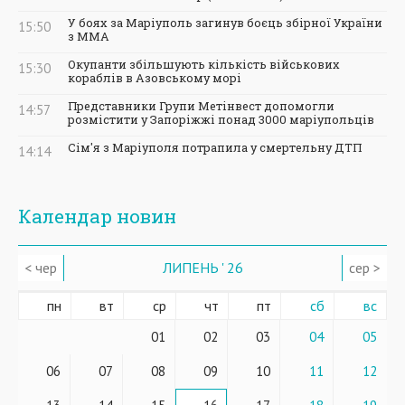
У боях за Маріуполь загинув боєць збірної України
15:50
з ММА
Окупанти збільшують кількість військових
15:30
кораблів в Азовському морі
Представники Групи Метінвест допомогли
14:57
розмістити у Запоріжжі понад 3000 маріупольців
Сім'я з Маріуполя потрапила у смертельну ДТП
14:14
Календар новин
< чер
ЛИПЕНЬ ' 26
сер >
пн
вт
ср
чт
пт
сб
вс
01
02
03
04
05
06
07
08
09
10
11
12