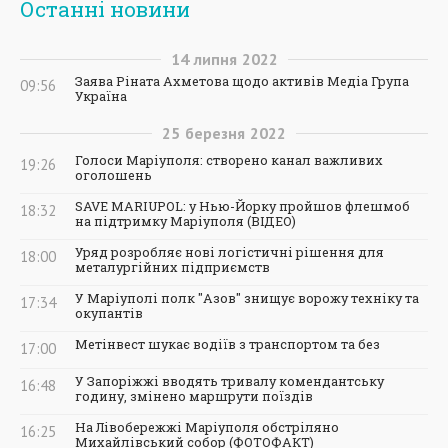
Останні новини
14
липня
2022
Заява Ріната Ахметова щодо активів Медіа Група
09:56
Україна
25
березня
2022
Голоси Маріуполя: створено канал важливих
19:26
оголошень
SAVE MARIUPOL: у Нью-Йорку пройшов флешмоб
18:32
на підтримку Маріуполя (ВІДЕО)
Уряд розробляє нові логістичні рішення для
18:00
металургійних підприємств
У Маріуполі полк "Азов" знищує ворожу техніку та
17:34
окупантів
Метінвест шукає водіїв з транспортом та без
17:00
У Запоріжжі вводять тривалу комендантську
16:48
годину, змінено маршрути поїздів
На Лівобережжі Маріуполя обстріляно
16:25
Михайлівський собор (ФОТОФАКТ)