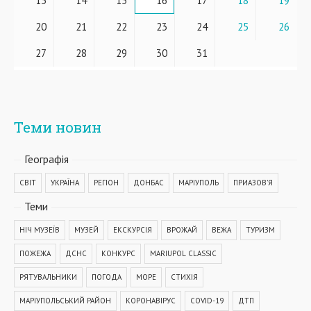
13
14
15
16
17
18
19
20
21
22
23
24
25
26
27
28
29
30
31
Теми новин
Географiя
СВІТ
УКРАЇНА
РЕГІОН
ДОНБАС
МАРІУПОЛЬ
ПРИАЗОВ'Я
Теми
НІЧ МУЗЕЇВ
МУЗЕЙ
ЕКСКУРСІЯ
ВРОЖАЙ
ВЕЖА
ТУРИЗМ
ПОЖЕЖА
ДСНС
КОНКУРС
MARIUPOL CLASSIC
РЯТУВАЛЬНИКИ
ПОГОДА
МОРЕ
СТИХІЯ
МАРІУПОЛЬСЬКИЙ РАЙОН
КОРОНАВІРУС
COVID-19
ДТП