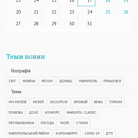
13
14
15
16
17
18
19
20
21
22
23
24
25
26
27
28
29
30
31
Теми новин
Географiя
СВІТ
УКРАЇНА
РЕГІОН
ДОНБАС
МАРІУПОЛЬ
ПРИАЗОВ'Я
Теми
НІЧ МУЗЕЇВ
МУЗЕЙ
ЕКСКУРСІЯ
ВРОЖАЙ
ВЕЖА
ТУРИЗМ
ПОЖЕЖА
ДСНС
КОНКУРС
MARIUPOL CLASSIC
РЯТУВАЛЬНИКИ
ПОГОДА
МОРЕ
СТИХІЯ
МАРІУПОЛЬСЬКИЙ РАЙОН
КОРОНАВІРУС
COVID-19
ДТП