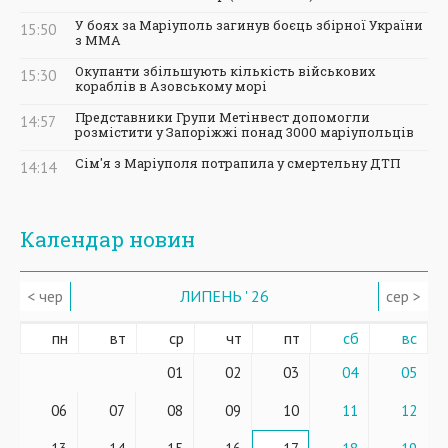
У боях за Маріуполь загинув боєць збірної України
15:50
з ММА
Окупанти збільшують кількість військових
15:30
кораблів в Азовському морі
Представники Групи Метінвест допомогли
14:57
розмістити у Запоріжжі понад 3000 маріупольців
Сім'я з Маріуполя потрапила у смертельну ДТП
14:14
Календар новин
< чер
ЛИПЕНЬ ' 26
сер >
пн
вт
ср
чт
пт
сб
вс
01
02
03
04
05
06
07
08
09
10
11
12