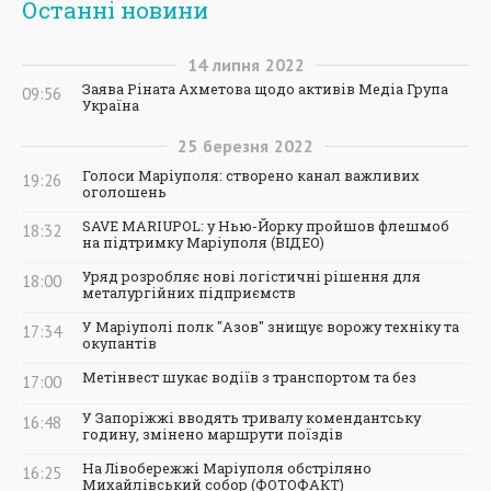
Останні новини
14
липня
2022
Заява Ріната Ахметова щодо активів Медіа Група
09:56
Україна
25
березня
2022
Голоси Маріуполя: створено канал важливих
19:26
оголошень
SAVE MARIUPOL: у Нью-Йорку пройшов флешмоб
18:32
на підтримку Маріуполя (ВІДЕО)
Уряд розробляє нові логістичні рішення для
18:00
металургійних підприємств
У Маріуполі полк "Азов" знищує ворожу техніку та
17:34
окупантів
Метінвест шукає водіїв з транспортом та без
17:00
У Запоріжжі вводять тривалу комендантську
16:48
годину, змінено маршрути поїздів
На Лівобережжі Маріуполя обстріляно
16:25
Михайлівський собор (ФОТОФАКТ)