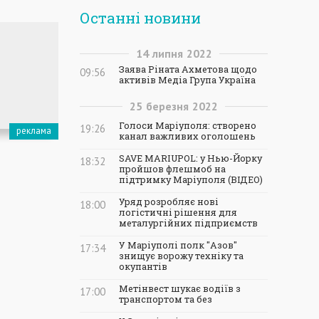
Останні новини
14
липня
2022
Заява Ріната Ахметова щодо
09:56
активів Медіа Група Україна
25
березня
2022
Голоси Маріуполя: створено
19:26
канал важливих оголошень
SAVE MARIUPOL: у Нью-Йорку
18:32
пройшов флешмоб на
підтримку Маріуполя (ВІДЕО)
Уряд розробляє нові
18:00
логістичні рішення для
металургійних підприємств
У Маріуполі полк "Азов"
17:34
знищує ворожу техніку та
окупантів
Метінвест шукає водіїв з
17:00
транспортом та без