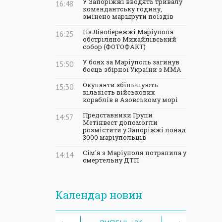
У Запоріжжі вводять тривалу
16:48
комендантську годину,
змінено маршрути поїздів
На Лівобережжі Маріуполя
16:25
обстріляно Михайлівський
собор (ФОТОФАКТ)
У боях за Маріуполь загинув
15:50
боєць збірної України з ММА
Окупанти збільшують
15:30
кількість військових
кораблів в Азовському морі
Представники Групи
14:57
Метінвест допомогли
розмістити у Запоріжжі понад
3000 маріупольців
Сім'я з Маріуполя потрапила у
14:14
смертельну ДТП
Календар новин