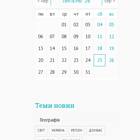
< чер
ЛИПЕНЬ ' 26
сер >
пн
вт
ср
чт
пт
сб
вс
01
02
03
04
05
06
07
08
09
10
11
12
13
14
15
16
17
18
19
20
21
22
23
24
25
26
27
28
29
30
31
Теми новин
Географiя
СВІТ
УКРАЇНА
РЕГІОН
ДОНБАС