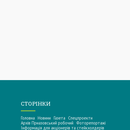
СТОРІНКИ
Головна
Новини
Газета
Спецпроекти
Архів Приазовський робочий
Фоторепортажі
Інформацiя для акцiонерiв та стейкхолдерiв