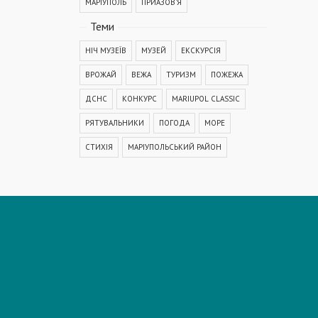
МАРІУПОЛЬ
ПРИАЗОВ'Я
Теми
НІЧ МУЗЕЇВ
МУЗЕЙ
ЕКСКУРСІЯ
ВРОЖАЙ
ВЕЖА
ТУРИЗМ
ПОЖЕЖА
ДСНС
КОНКУРС
MARIUPOL CLASSIC
РЯТУВАЛЬНИКИ
ПОГОДА
МОРЕ
СТИХІЯ
МАРІУПОЛЬСЬКИЙ РАЙОН
КОРОНАВІРУС
COVID-19
ДТП
ПОЛІЦІЯ
ПОДІЯ
АВАРІЯ
МЕДИЦИНА
ОСВІТА
КРИМІНАЛ
РЕКОНСТРУКЦІЯ
IT
ФЕСТИВАЛЬ
ГОГОЛЬFEST
MRPL City Festival
ОСББ
ВАДИМ БОЙЧЕНКО
ООС
АЗОВСЬКЕ МОРЕ
ОБСТРІЛ