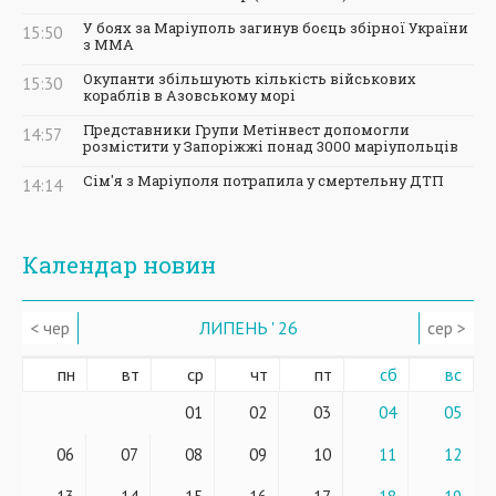
У боях за Маріуполь загинув боєць збірної України
15:50
з ММА
Окупанти збільшують кількість військових
15:30
кораблів в Азовському морі
Представники Групи Метінвест допомогли
14:57
розмістити у Запоріжжі понад 3000 маріупольців
Сім'я з Маріуполя потрапила у смертельну ДТП
14:14
Календар новин
< чер
ЛИПЕНЬ ' 26
сер >
пн
вт
ср
чт
пт
сб
вс
01
02
03
04
05
06
07
08
09
10
11
12