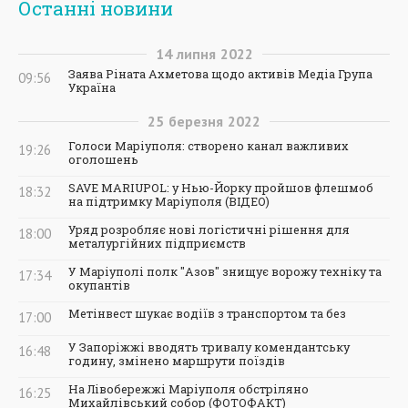
Останні новини
14
липня
2022
Заява Ріната Ахметова щодо активів Медіа Група
09:56
Україна
25
березня
2022
Голоси Маріуполя: створено канал важливих
19:26
оголошень
SAVE MARIUPOL: у Нью-Йорку пройшов флешмоб
18:32
на підтримку Маріуполя (ВІДЕО)
Уряд розробляє нові логістичні рішення для
18:00
металургійних підприємств
У Маріуполі полк "Азов" знищує ворожу техніку та
17:34
окупантів
Метінвест шукає водіїв з транспортом та без
17:00
У Запоріжжі вводять тривалу комендантську
16:48
годину, змінено маршрути поїздів
На Лівобережжі Маріуполя обстріляно
16:25
Михайлівський собор (ФОТОФАКТ)