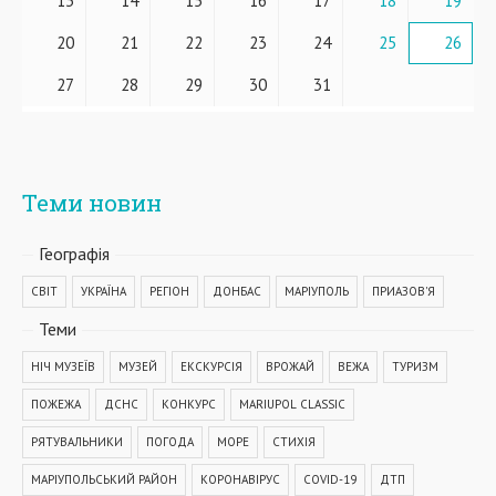
13
14
15
16
17
18
19
20
21
22
23
24
25
26
27
28
29
30
31
Теми новин
Географiя
СВІТ
УКРАЇНА
РЕГІОН
ДОНБАС
МАРІУПОЛЬ
ПРИАЗОВ'Я
Теми
НІЧ МУЗЕЇВ
МУЗЕЙ
ЕКСКУРСІЯ
ВРОЖАЙ
ВЕЖА
ТУРИЗМ
ПОЖЕЖА
ДСНС
КОНКУРС
MARIUPOL CLASSIC
РЯТУВАЛЬНИКИ
ПОГОДА
МОРЕ
СТИХІЯ
МАРІУПОЛЬСЬКИЙ РАЙОН
КОРОНАВІРУС
COVID-19
ДТП