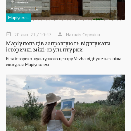
Маріуполь
20
лип
'21
/ 10:47
Наталія Сорокіна
Маріупольців запрошують відшукати
історичні міні-скульптурки
Біля історико-культурного центру Vezha відбудеться піша
екскурсія Маріуполем