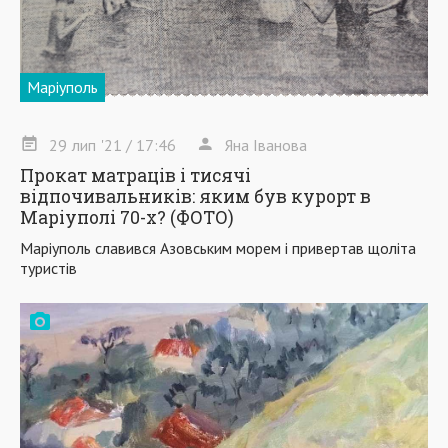
Маріуполь
29
лип
'21
/ 17:46
Яна Іванова
Прокат матраців і тисячі
відпочивальників: яким був курорт в
Маріуполі 70-х? (ФОТО)
Маріуполь славився Азовським морем і привертав щоліта
туристів