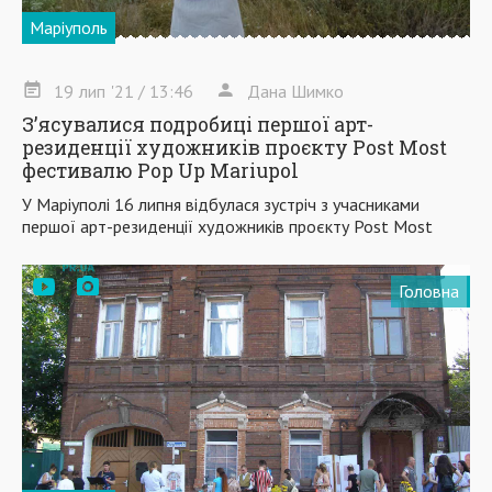
Маріуполь
19
лип
'21
/ 13:46
Дана Шимко
З’ясувалися подробиці першої арт-
резиденції художників проєкту Post Most
фестивалю Pop Up Mariupol
У Маріуполі 16 липня відбулася зустріч з учасниками
першої арт-резиденції художників проєкту Post Most
Головна