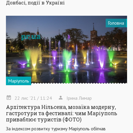
Донбасі, події в Україні
Головна
Маріуполь
22
лис
'21
/ 11:24
Ірина Лимар
Архітектура Нільсена, мозаїка модерну,
гастротури та фестивалі: чим Маріуполь
приваблює туристів (ФОТО)
За індексом розвитку туризму Маріуполь обігнав