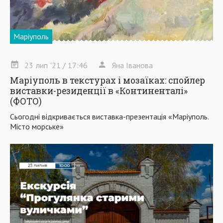
Маріуполь
23
лип
'21
/ 17:46
Яна Іванова
Маріуполь в текстурах і мозаїках: спойлер
виставки-резиденції в «Континенталі»
(ФОТО)
Сьогодні відкривається виставка-презентація «Маріуполь.
Місто морське»