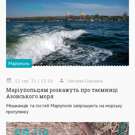
Маріуполь
12
сер
'21
/ 13:16
Наталія Сорокіна
Маріупольцям розкажуть про таємниці
Азовського моря
Мешканців та гостей Маріуполя запрошують на морську
прогулянку