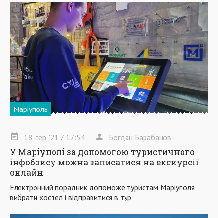
Маріуполь
18
сер
'21
/ 17:54
Богдан Барабанов
У Маріуполі за допомогою туристичного
інфобоксу можна записатися на екскурсії
онлайн
Електронний порадник допоможе туристам Маріуполя
вибрати хостел і відправитися в тур