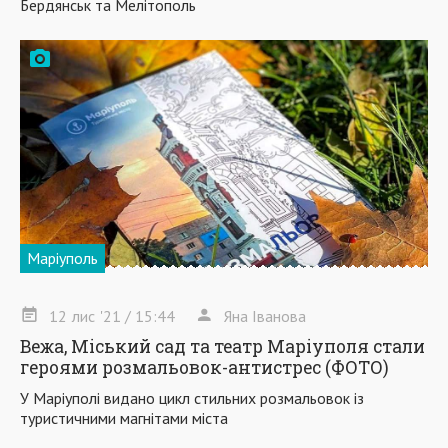
Бердянськ та Мелітополь
Маріуполь
12
лис
'21
/ 15:44
Яна Іванова
Вежа, Міський сад та театр Маріуполя стали
героями розмальовок-антистрес (ФОТО)
У Маріуполі видано цикл стильних розмальовок із
туристичними магнітами міста