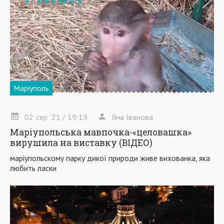
Маріуполь
02
сер
'21
/ 19:19
Яна Іванова
Маріупольська мавпочка-«целовашка»
вирушила на виставку (ВІДЕО)
маріупольскому парку дикої природи живе вихованка, яка
любить ласки