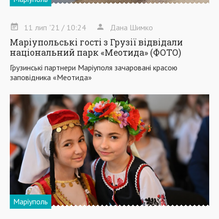
11
лип
'21
/ 10:24
Дана Шимко
Маріупольські гості з Грузії відвідали
національний парк «Меотида» (ФОТО)
Грузинські партнери Маріуполя зачаровані красою
заповідника «Меотида»
Маріуполь