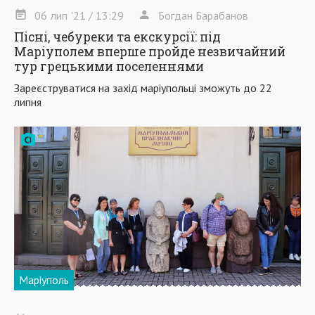
06
лип
'21
/ 13:29
Богдан Барабанов
Пісні, чебуреки та екскурсії: під
Маріуполем вперше пройде незвичайний
тур грецькими поселеннями
Зареєструватися на захід маріупольці зможуть до 22
липня
Маріуполь