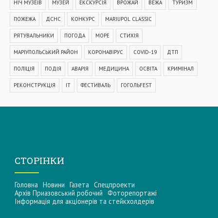
НІЧ МУЗЕЇВ
МУЗЕЙ
ЕКСКУРСІЯ
ВРОЖАЙ
ВЕЖА
ТУРИЗМ
ПОЖЕЖА
ДСНС
КОНКУРС
MARIUPOL CLASSIC
РЯТУВАЛЬНИКИ
ПОГОДА
МОРЕ
СТИХІЯ
МАРІУПОЛЬСЬКИЙ РАЙОН
КОРОНАВІРУС
COVID-19
ДТП
ПОЛІЦІЯ
ПОДІЯ
АВАРІЯ
МЕДИЦИНА
ОСВІТА
КРИМІНАЛ
РЕКОНСТРУКЦІЯ
IT
ФЕСТИВАЛЬ
ГОГОЛЬFEST
MRPL City Festival
ОСББ
ВАДИМ БОЙЧЕНКО
ООС
АЗОВСЬКЕ МОРЕ
ОБСТРІЛ
ПАТРУЛЬНА ПОЛІЦІЯ
ДОМАШНЄ НАСИЛЬСТВО
ТРАНСПОРТ
МЕТІНВЕСТ
МОДЕРНІЗАЦІЯ
КУЇНДЖІ
ДЕПУТАТИ
СТОРІНКИ
МАРІУПОЛЬСЬКА МІСЬКА РАДА
КОМУНАЛЬНЕ ПІДПРИЄМСТВО
Головна
Новини
Газета
Спецпроекти
НАБЕРЕЖНА
ПРЕМ'ЄРА
УРЯД
ВАКЦИНАЦІЯ
СПОРТ
Архів Приазовський робочий
Фоторепортажі
Інформацiя для акцiонерiв та стейкхолдерiв
КУЛЬТУРА
ЗАКОН
ЗАКОНОПРОЕКТ
УЗБЕРЕЖЖЯ
СУБСИДІЯ
ЗДОРОВ'Я
СОЦІАЛЬНА ДОПОМОГА
БЛАГОДІЙНІСТЬ
СТАДІОН