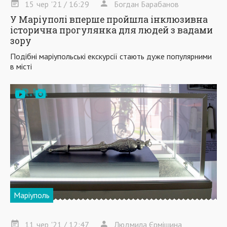
15
чер
'21
/ 16:29
Богдан Барабанов
У Маріуполі вперше пройшла інклюзивна
історична прогулянка для людей з вадами
зору
Подібні маріупольські екскурсії стають дуже популярними
в місті
Маріуполь
11
чер
'21
/ 12:47
Людмила Єрмішина