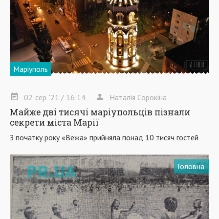
Маріуполь
02
сер
'21
/ 16:14
Наталія Сорокіна
Майже дві тисячі маріупольців пізнали
секрети міста Марії
З початку року «Вежа» прийняла понад 10 тисяч гостей
Головна