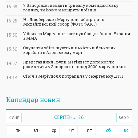
У Запоріжжі вводять тривалу комендантську
16:48
годину, змінено маршрути поїздів
На Лівобережжі Маріуполя обстріляно
16:25
Михайлівський собор (ФОТОФАКТ)
У боях за Маріуполь загинув боєць збірної України
15:50
з ММА
Окупанти збільшують кількість військових
15:30
кораблів в Азовському морі
Представники Групи Метінвест допомогли
14:57
розмістити у Запоріжжі понад 3000 маріупольців
Сім'я з Маріуполя потрапила у смертельну ДТП
14:14
Календар новин
< лип
СЕРПЕНЬ ' 26
вер >
пн
вт
ср
чт
пт
сб
вс