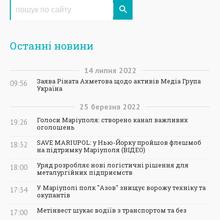
Останні новини
14
липня
2022
Заява Ріната Ахметова щодо активів Медіа Група
09:56
Україна
25
березня
2022
Голоси Маріуполя: створено канал важливих
19:26
оголошень
SAVE MARIUPOL: у Нью-Йорку пройшов флешмоб
18:32
на підтримку Маріуполя (ВІДЕО)
Уряд розробляє нові логістичні рішення для
18:00
металургійних підприємств
У Маріуполі полк "Азов" знищує ворожу техніку та
17:34
окупантів
Метінвест шукає водіїв з транспортом та без
17:00