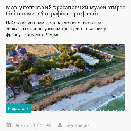
Маріупольський краєзнавчий музей стирає
білі плями в біографіях артефактів
Найстаровиннішим експонатом нової виставки
вважається процесуальний хрест, виготовлений у
французькому місті Лімож
Маріуполь
08
чер
'21
/ 13:45
Яна Іванова