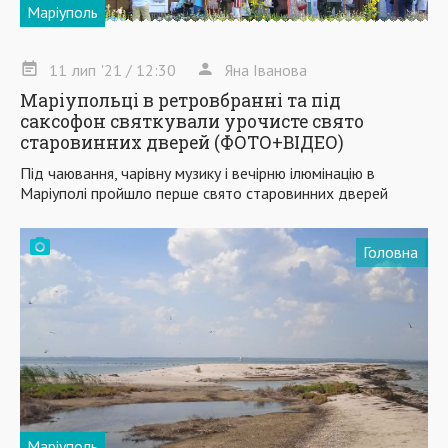
Маріуполь
11
лип
'21
/ 12:30
Яна Іванова
Маріупольці в ретровбранні та під
саксофон святкували урочисте свято
старовинних дверей (ФОТО+ВІДЕО)
Під чаювання, чарівну музику і вечірню ілюмінацію в
Маріуполі пройшло перше свято старовинних дверей
Головна
Маріуполь