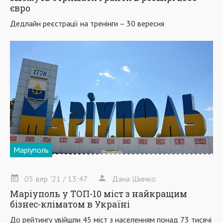
євро
Дедлайн реєстрації на тренінги – 30 вересня
Маріуполь
05
вер
'21
/ 13:47
Дана Шимко
Маріуполь у ТОП-10 міст з найкращим
бізнес-кліматом в Україні
До рейтингу увійшли 45 міст з населенням понад 73 тисячі