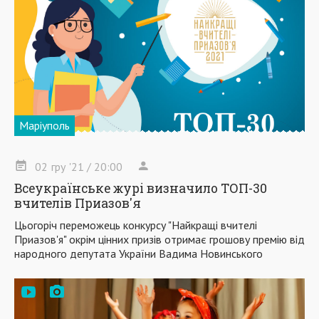
Маріуполь
02
гру
'21
/ 20:00
Всеукраїнське журі визначило ТОП-30
вчителів Приазов'я
Цьогоріч переможець конкурсу "Найкращі вчителі
Приазов'я" окрім цінних призів отримає грошову премію від
народного депутата України Вадима Новинського