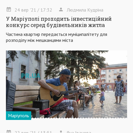
24
вер
'21
/ 17:32
Людмила Кудріна
У Маріуполі проходить інвестиційний
конкурс серед будівельників житла
Частина квартир передається муніципалітету для
розподілу між мешканцями міста
Маріуполь
22
вер
'21
/ 13:51
Яна Іванова