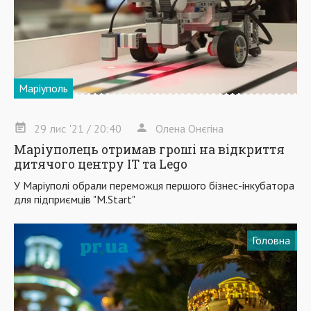
Маріуполь
29
лис
'21
/ 20:40
Олена Онєгіна
Маріуполець отримав гроші на відкриття
дитячого центру IT та Lego
У Маріуполі обрали переможця першого бізнес-інкубатора
для підприємців "M.Start"
Головна