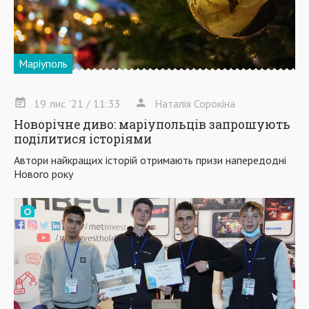
Маріуполь
19
лис
'21
/ 11:33
Наталія Сорокіна
Новорічне диво: маріупольців запрошують
поділитися історіями
Автори найкращих історій отримають призи напередодні
Нового року