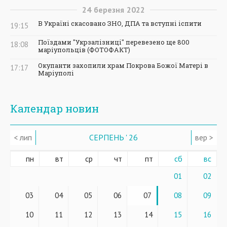
24
березня
2022
В Україні скасовано ЗНО, ДПА та вступні іспити
19:15
Поїздами "Укрзалізниці" перевезено ще 800
18:08
маріупольців (ФОТОФАКТ)
Окупанти захопили храм Покрова Божої Матері в
17:17
Маріуполі
Календар новин
< лип
СЕРПЕНЬ ' 26
вер >
пн
вт
ср
чт
пт
сб
вс
01
02
03
04
05
06
07
08
09
10
11
12
13
14
15
16