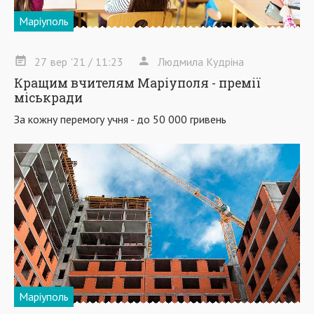
Маріуполь
27
вер
'21
/ 11:23
Людмила Кудріна
Кращим вчителям Маріуполя - премії
міськради
За кожну перемогу учня - до 50 000 гривень
Маріуполь