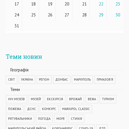
17
18
19
20
21
22
23
24
25
26
27
28
29
30
31
Теми новин
Географiя
СВІТ
УКРАЇНА
РЕГІОН
ДОНБАС
МАРІУПОЛЬ
ПРИАЗОВ'Я
Теми
НІЧ МУЗЕЇВ
МУЗЕЙ
ЕКСКУРСІЯ
ВРОЖАЙ
ВЕЖА
ТУРИЗМ
ПОЖЕЖА
ДСНС
КОНКУРС
MARIUPOL CLASSIC
РЯТУВАЛЬНИКИ
ПОГОДА
МОРЕ
СТИХІЯ
МАРІУПОЛЬСЬКИЙ РАЙОН
КОРОНАВІРУС
COVID-19
ДТП