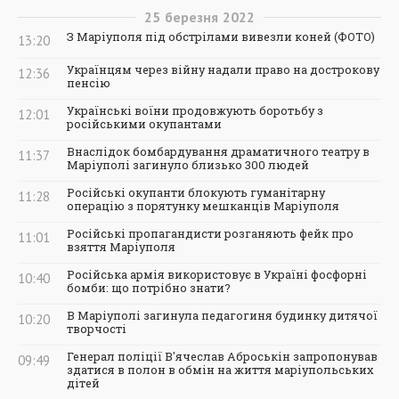
25
березня
2022
З Маріуполя під обстрілами вивезли коней (ФОТО)
13:20
Українцям через війну надали право на дострокову
12:36
пенсію
Українські воїни продовжують боротьбу з
12:01
російськими окупантами
Внаслідок бомбардування драматичного театру в
11:37
Маріуполі загинуло близько 300 людей
Російські окупанти блокують гуманітарну
11:28
операцію з порятунку мешканців Маріуполя
Російські пропагандисти розганяють фейк про
11:01
взяття Маріуполя
Російська армія використовує в Україні фосфорні
10:40
бомби: що потрібно знати?
В Маріуполі загинула педагогиня будинку дитячої
10:20
творчості
Генерал поліції В'ячеслав Аброськін запропонував
09:49
здатися в полон в обмін на життя маріупольських
дітей