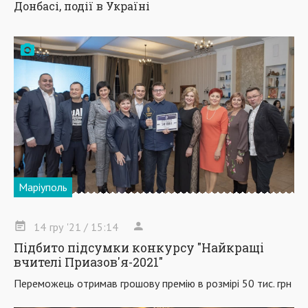
Донбасі, події в Україні
Маріуполь
14
гру
'21
/ 15:14
Підбито підсумки конкурсу "Найкращі
вчителі Приазов'я-2021"
Переможець отримав грошову премію в розмірі 50 тис. грн