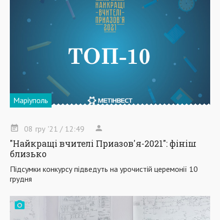
Маріуполь
08
гру
'21
/ 12:49
"Найкращі вчителі Приазов'я-2021": фініш
близько
Підсумки конкурсу підведуть на урочистій церемонії 10
грудня