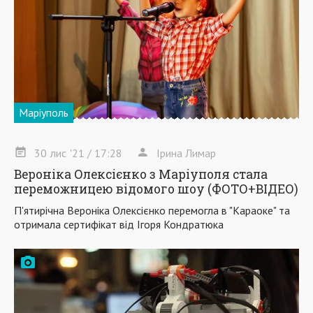
Маріуполь
30
лис
'21
/ 17:28
Ірина Лимар
Вероніка Олексієнко з Маріуполя стала
переможницею відомого шоу (ФОТО+ВІДЕО)
П'ятирічна Вероніка Олексієнко перемогла в "Караоке" та
отримала сертифікат від Ігоря Кондратюка