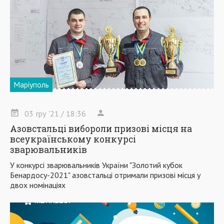
Маріуполь
03
гру
'21
/ 18:36
Азовстальці вибороли призові місця на
всеукраїнському конкурсі
зварювальників
У конкурсі зварювальників України "Золотий кубок
Бенардосу-2021" азовстальці отримали призові місця у
двох номінаціях