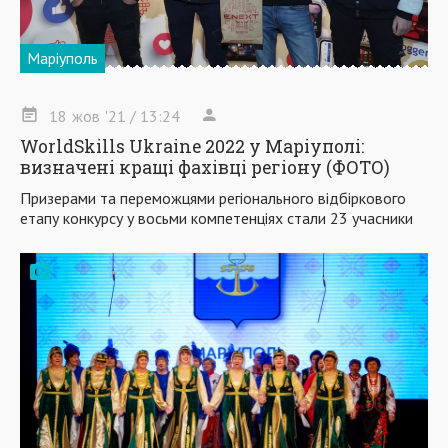
Маріуполь
18
жов
'21
/ 13:24
WorldSkills Ukraine 2022 у Маріуполі:
визначені кращі фахівці регіону (ФОТО)
Призерами та переможцями регіонального відбіркового
етапу конкурсу у восьми компетенціях стали 23 учасники