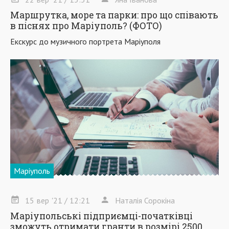
Маршрутка, море та парки: про що співають
в піснях про Маріуполь? (ФОТО)
Екскурс до музичного портрета Маріуполя
Маріуполь
15
вер
'21
/ 12:21
Наталія Сорокіна
Маріупольські підприємці-початківці
зможуть отримати гранти в розмірі 2500