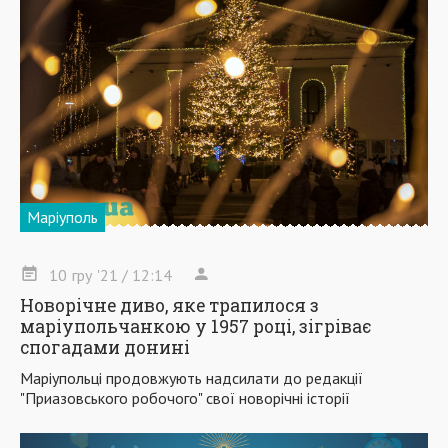
Маріуполь
10
гру
'21
/ 12:14
Новорічне диво, яке трапилося з
маріупольчанкою у 1957 році, зігріває
спогадами донині
Маріупольці продовжують надсилати до редакції
"Приазовського робочого" свої новорічні історії