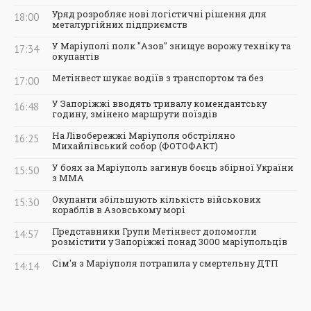
Уряд розробляє нові логістичні рішення для
18:00
металургійних підприємств
У Маріуполі полк "Азов" знищує ворожу техніку та
17:34
окупантів
Метінвест шукає водіїв з транспортом та без
17:00
У Запоріжжі вводять тривалу комендантську
16:48
годину, змінено маршрути поїздів
На Лівобережжі Маріуполя обстріляно
16:25
Михайлівський собор (ФОТОФАКТ)
У боях за Маріуполь загинув боєць збірної України
15:50
з ММА
Окупанти збільшують кількість військових
15:30
кораблів в Азовському морі
Представники Групи Метінвест допомогли
14:57
розмістити у Запоріжжі понад 3000 маріупольців
Сім'я з Маріуполя потрапила у смертельну ДТП
14:14