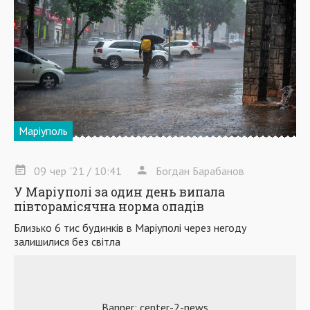
Маріуполь
09
чер
'21
/ 10:41
Богдан Барабанов
У Маріуполі за один день випала
півторамісячна норма опадів
Близько 6 тис будинків в Маріуполі через негоду
залишилися без світла