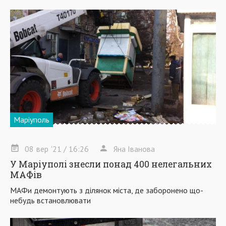
Маріуполь
08
вер
'21
/ 16:26
Яна Іванова
У Маріуполі знесли понад 400 нелегальних
МАФів
МАФи демонтують з ділянок міста, де заборонено що-
небудь встановлювати