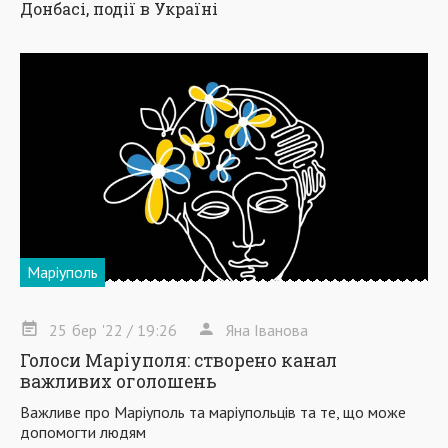
Донбасі, події в Україні
Маріуполь
25
бер
'22
/ 19:26
Яна Іванова
Голоси Маріуполя: створено канал
важливих оголошень
Важливе про Маріуполь та маріупольців та те, що може
допомогти людям