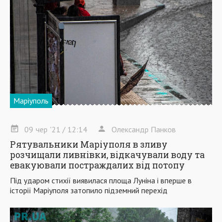
Маріуполь
09
чер
'21
/ 12:14
Олександр Панков
Рятувальники Маріуполя в зливу
розчищали ливнівки, відкачували воду та
евакуювали постраждалих від потопу
Під ударом стихії виявилася площа Луніна і вперше в
історії Маріуполя затопило підземний перехід