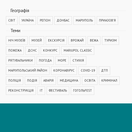
Географiя
СВІТ
УКРАЇНА
РЕГІОН
ДОНБАС
МАРІУПОЛЬ
ПРИАЗОВ'Я
Теми
НІЧ МУЗЕЇВ
МУЗЕЙ
ЕКСКУРСІЯ
ВРОЖАЙ
ВЕЖА
ТУРИЗМ
ПОЖЕЖА
ДСНС
КОНКУРС
MARIUPOL CLASSIC
РЯТУВАЛЬНИКИ
ПОГОДА
МОРЕ
СТИХІЯ
МАРІУПОЛЬСЬКИЙ РАЙОН
КОРОНАВІРУС
COVID-19
ДТП
ПОЛІЦІЯ
ПОДІЯ
АВАРІЯ
МЕДИЦИНА
ОСВІТА
КРИМІНАЛ
РЕКОНСТРУКЦІЯ
IT
ФЕСТИВАЛЬ
ГОГОЛЬFEST
MRPL City Festival
ОСББ
ВАДИМ БОЙЧЕНКО
ООС
АЗОВСЬКЕ МОРЕ
ОБСТРІЛ
ПАТРУЛЬНА ПОЛІЦІЯ
ДОМАШНЄ НАСИЛЬСТВО
ТРАНСПОРТ
МЕТІНВЕСТ
МОДЕРНІЗАЦІЯ
КУЇНДЖІ
ДЕПУТАТИ