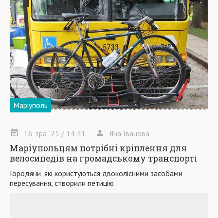
Маріуполь
16
тра
'21
/ 14:41
Яна Іванова
Маріупольцям потрібні кріплення для
велосипедів на громадському транспорті
Городяни, які користуються двоколісними засобами
пересування, створили петицію