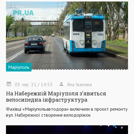
Маріуполь
03
чер
'21
/ 14:53
Яна Іванова
На Набережній Маріуполя з’явиться
велосипедна інфраструктура
Фахівці «Маріупольавтодора» включили в проєкт ремонту
вул. Набережної створення велодоріжок