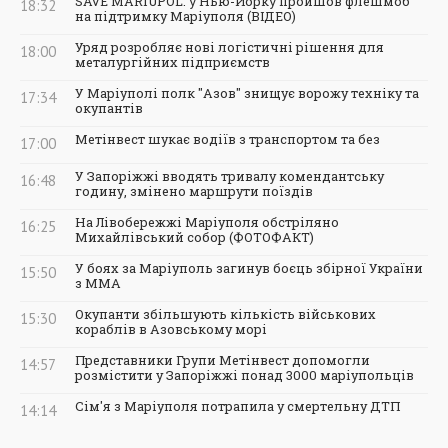
SAVE MARIUPOL: у Нью-Йорку пройшов флешмоб
18:32
на підтримку Маріуполя (ВІДЕО)
Уряд розробляє нові логістичні рішення для
18:00
металургійних підприємств
У Маріуполі полк "Азов" знищує ворожу техніку та
17:34
окупантів
Метінвест шукає водіїв з транспортом та без
17:00
У Запоріжжі вводять тривалу комендантську
16:48
годину, змінено маршрути поїздів
На Лівобережжі Маріуполя обстріляно
16:25
Михайлівський собор (ФОТОФАКТ)
У боях за Маріуполь загинув боєць збірної України
15:50
з ММА
Окупанти збільшують кількість військових
15:30
кораблів в Азовському морі
Представники Групи Метінвест допомогли
14:57
розмістити у Запоріжжі понад 3000 маріупольців
Сім'я з Маріуполя потрапила у смертельну ДТП
14:14