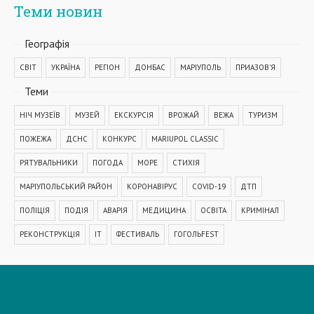
Теми новин
Географiя
СВІТ
УКРАЇНА
РЕГІОН
ДОНБАС
МАРІУПОЛЬ
ПРИАЗОВ'Я
Теми
НІЧ МУЗЕЇВ
МУЗЕЙ
ЕКСКУРСІЯ
ВРОЖАЙ
ВЕЖА
ТУРИЗМ
ПОЖЕЖА
ДСНС
КОНКУРС
MARIUPOL CLASSIC
РЯТУВАЛЬНИКИ
ПОГОДА
МОРЕ
СТИХІЯ
МАРІУПОЛЬСЬКИЙ РАЙОН
КОРОНАВІРУС
COVID-19
ДТП
ПОЛІЦІЯ
ПОДІЯ
АВАРІЯ
МЕДИЦИНА
ОСВІТА
КРИМІНАЛ
РЕКОНСТРУКЦІЯ
IT
ФЕСТИВАЛЬ
ГОГОЛЬFEST
MRPL City Festival
ОСББ
ВАДИМ БОЙЧЕНКО
ООС
АЗОВСЬКЕ МОРЕ
ОБСТРІЛ
ПАТРУЛЬНА ПОЛІЦІЯ
ДОМАШНЄ НАСИЛЬСТВО
ТРАНСПОРТ
МЕТІНВЕСТ