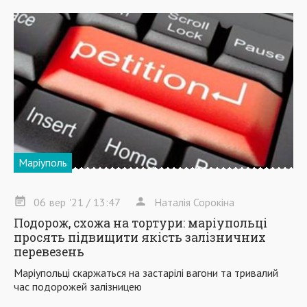
Маріуполь
06
вер
'21
/ 13:47
Наталія Сорокіна
Подорож, схожа на тортури: маріупольці
просять підвищити якість залізничних
перевезень
Маріупольці скаржаться на застарілі вагони та тривалий
час подорожей залізницею