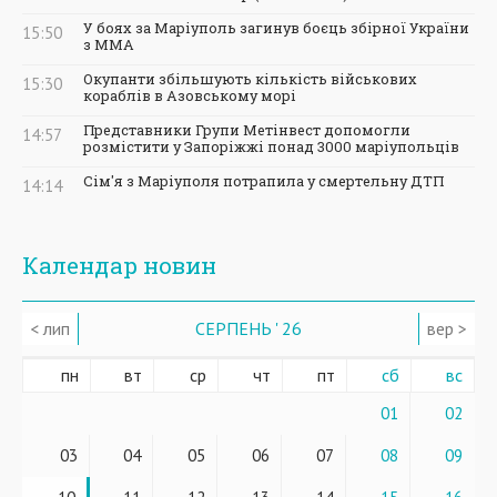
У боях за Маріуполь загинув боєць збірної України
15:50
з ММА
Окупанти збільшують кількість військових
15:30
кораблів в Азовському морі
Представники Групи Метінвест допомогли
14:57
розмістити у Запоріжжі понад 3000 маріупольців
Сім'я з Маріуполя потрапила у смертельну ДТП
14:14
Календар новин
< лип
СЕРПЕНЬ ' 26
вер >
пн
вт
ср
чт
пт
сб
вс
01
02
03
04
05
06
07
08
09