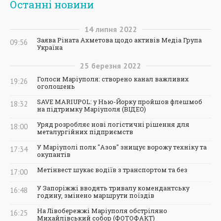
Останні новини
14
липня
2022
Заява Ріната Ахметова щодо активів Медіа Група
09:56
Україна
25
березня
2022
Голоси Маріуполя: створено канал важливих
19:26
оголошень
SAVE MARIUPOL: у Нью-Йорку пройшов флешмоб
18:32
на підтримку Маріуполя (ВІДЕО)
Уряд розробляє нові логістичні рішення для
18:00
металургійних підприємств
У Маріуполі полк "Азов" знищує ворожу техніку та
17:34
окупантів
Метінвест шукає водіїв з транспортом та без
17:00
У Запоріжжі вводять тривалу комендантську
16:48
годину, змінено маршрути поїздів
На Лівобережжі Маріуполя обстріляно
16:25
Михайлівський собор (ФОТОФАКТ)