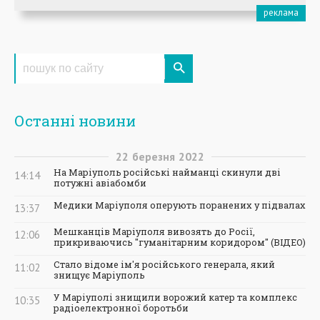
Останні новини
22
березня
2022
На Маріуполь російські найманці скинули дві
14:14
потужні авіабомби
Медики Маріуполя оперують поранених у підвалах
13:37
Мешканців Маріуполя вивозять до Росії,
12:06
прикриваючись "гуманітарним коридором" (ВІДЕО)
Стало відоме ім'я російського генерала, який
11:02
знищує Маріуполь
У Маріуполі знищили ворожий катер та комплекс
10:35
радіоелектронної боротьби