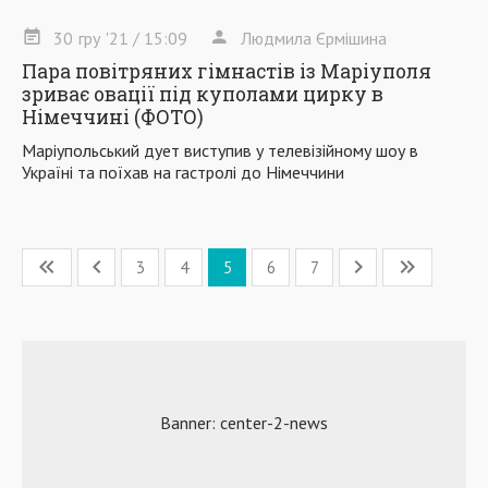
30
гру
'21
/ 15:09
Людмила Єрмішина
Пара повітряних гімнастів із Маріуполя
зриває овації під куполами цирку в
Німеччині (ФОТО)
Маріупольський дует виступив у телевізійному шоу в
Україні та поїхав на гастролі до Німеччини
3
4
5
6
7