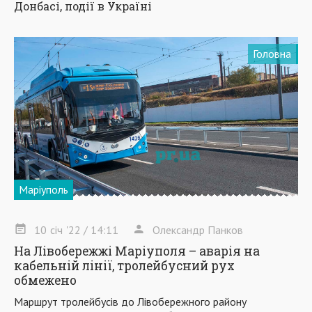
Донбасі, події в Україні
Головна
Маріуполь
10
січ
'22
/ 14:11
Олександр Панков
На Лівобережжі Маріуполя – аварія на
кабельній лінії, тролейбусний рух
обмежено
Маршрут тролейбусів до Лівобережного району