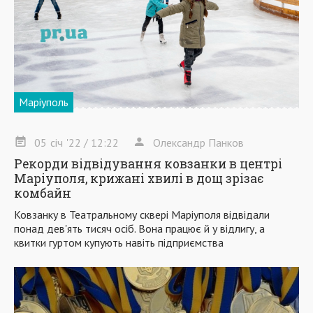
Маріуполь
05
січ
'22
/ 12:22
Олександр Панков
Рекорди відвідування ковзанки в центрі
Маріуполя, крижані хвилі в дощ зрізає
комбайн
Ковзанку в Театральному сквері Маріуполя відвідали
понад дев'ять тисяч осіб. Вона працює й у відлигу, а
квитки гуртом купують навіть підприємства