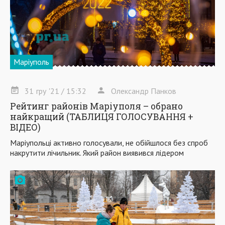
Маріуполь
31
гру
'21
/ 15:32
Олександр Панков
Рейтинг районів Маріуполя – обрано
найкращий (ТАБЛИЦЯ ГОЛОСУВАННЯ +
ВІДЕО)
Маріупольці активно голосували, не обійшлося без спроб
накрутити лічильник. Який район виявився лідером