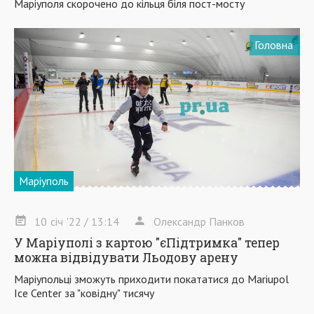
Маріуполя скорочено до кільця біля пост-мосту
Головна
Маріуполь
10
січ
'22
/ 13:14
Олександр Панков
У Маріуполі з картою "єПідтримка" тепер
можна відвідувати Льодову арену
Маріупольці зможуть приходити покататися до Mariupol
Ice Center за "ковідну" тисячу