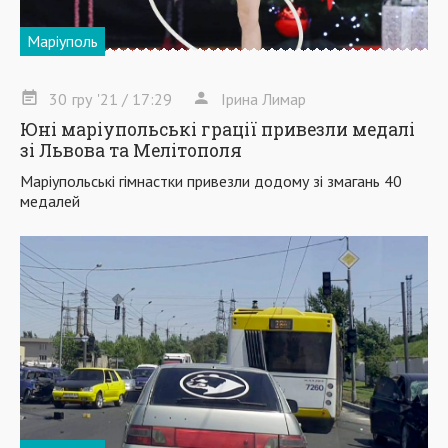
Маріуполь
30
гру
'21
/ 17:29
Ірина Лимар
Юні маріупольські грації привезли медалі
зі Львова та Мелітополя
Маріупольські гімнастки привезли додому зі змагань 40
медалей