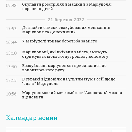
Окупанти розстріляли машини з Маріуполя:
09:48
поранено дітей
21
березня
2022
Де знайти списки евакуйованих мешканців
17:53
Маріуполя та Донеччини?
У Маріуполі триває боротьба за місто
16:44
Маріупольці, які виїхали з міста, зможуть
15:10
отримувати щомісячну грошову допомогу
Евакуйовані маріупольці приєдналися до
13:30
волонтерського руху
В Україні відповіли на ультиматум Росії щодо
12:15
"здачі" Маріуполя
Маріупольський меткомбінат "Азовсталь" можна
10:56
відновити
Календар новин