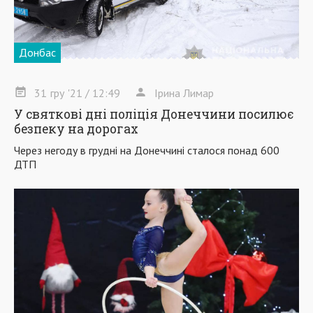
Донбас
31
гру
'21
/ 12:49
Ірина Лимар
У святкові дні поліція Донеччини посилює
безпеку на дорогах
Через негоду в грудні на Донеччині сталося понад 600
ДТП