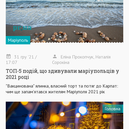
Маріуполь
31
гру
'21
/
Еліна Прокопчук, Наталія
17:07
Сорокіна
ТОП-5 подій, що здивували маріупольців у
2021 році
"Вакцинована" ялинка, власний торт та потяг до Карпат:
чим ще запам'ятався жителям Маріуполя 2021 рік
Головна