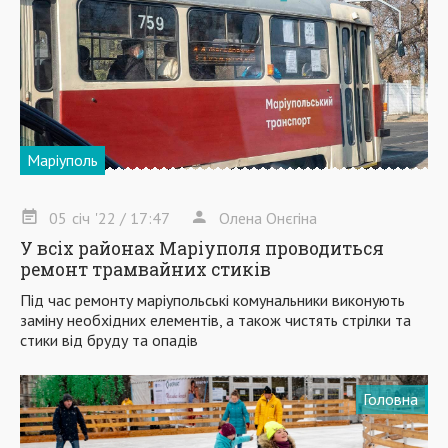
Маріуполь
05
січ
'22
/ 17:47
Олена Онєгіна
У всіх районах Маріуполя проводиться
ремонт трамвайних стиків
Під час ремонту маріупольські комунальники виконують
заміну необхідних елементів, а також чистять стрілки та
стики від бруду та опадів
Головна