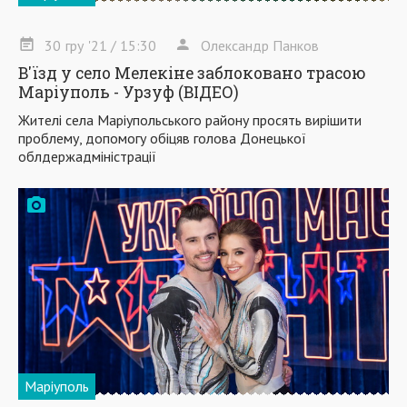
30
гру
'21
/ 15:30
Олександр Панков
В'їзд у село Мелекіне заблоковано трасою
Маріуполь - Урзуф (ВІДЕО)
Жителі села Маріупольського району просять вирішити
проблему, допомогу обіцяв голова Донецької
облдержадміністрації
Маріуполь