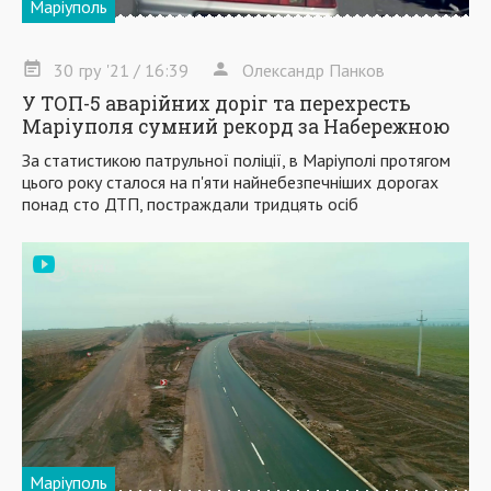
Маріуполь
30
гру
'21
/ 16:39
Олександр Панков
У ТОП-5 аварійних доріг та перехресть
Маріуполя сумний рекорд за Набережною
За статистикою патрульної поліції, в Маріуполі протягом
цього року сталося на п'яти найнебезпечніших дорогах
понад сто ДТП, постраждали тридцять осіб
Маріуполь