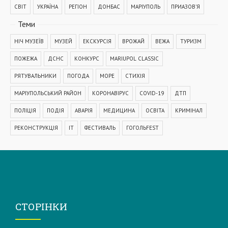
СВІТ
УКРАЇНА
РЕГІОН
ДОНБАС
МАРІУПОЛЬ
ПРИАЗОВ'Я
Теми
НІЧ МУЗЕЇВ
МУЗЕЙ
ЕКСКУРСІЯ
ВРОЖАЙ
ВЕЖА
ТУРИЗМ
ПОЖЕЖА
ДСНС
КОНКУРС
MARIUPOL CLASSIC
РЯТУВАЛЬНИКИ
ПОГОДА
МОРЕ
СТИХІЯ
МАРІУПОЛЬСЬКИЙ РАЙОН
КОРОНАВІРУС
COVID-19
ДТП
ПОЛІЦІЯ
ПОДІЯ
АВАРІЯ
МЕДИЦИНА
ОСВІТА
КРИМІНАЛ
РЕКОНСТРУКЦІЯ
IT
ФЕСТИВАЛЬ
ГОГОЛЬFEST
MRPL City Festival
ОСББ
ВАДИМ БОЙЧЕНКО
ООС
АЗОВСЬКЕ МОРЕ
ОБСТРІЛ
ПАТРУЛЬНА ПОЛІЦІЯ
ДОМАШНЄ НАСИЛЬСТВО
ТРАНСПОРТ
МЕТІНВЕСТ
МОДЕРНІЗАЦІЯ
КУЇНДЖІ
ДЕПУТАТИ
СТОРІНКИ
МАРІУПОЛЬСЬКА МІСЬКА РАДА
КОМУНАЛЬНЕ ПІДПРИЄМСТВО