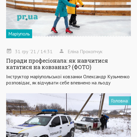
Маріуполь
31
гру
'21
/ 14:31
Еліна Прокопчук
Поради професіонала: як навчитися
кататися на ковзанах? (ФОТО)
Інструктор маріупольської ковзанки Олександр Кузьменко
розповідає, як відчувати себе впевнено на льоду
Головна