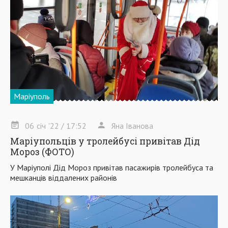
Маріуполь
06
січ
'22
/ 17:52
Яна Іванова
Маріупольців у тролейбусі привітав Дід
Мороз (ФОТО)
У Маріуполі Дід Мороз привітав пасажирів тролейбуса та
мешканців віддалених районів