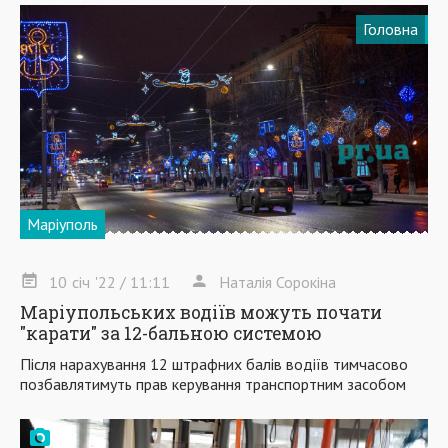
Головна
Маріуполь
10
січ
'22
/ 11:11
Наталія Сорокіна
Маріупольських водіїв можуть почати
"карати" за 12-бальною системою
Після нарахування 12 штрафних балів водіїв тимчасово
позбавлятимуть прав керування транспортним засобом