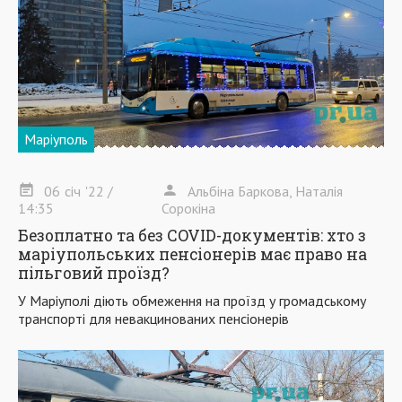
Маріуполь
06
січ
'22
/
Альбіна Баркова, Наталія
14:35
Сорокіна
Безоплатно та без COVID-документів: хто з
маріупольських пенсіонерів має право на
пільговий проїзд?
У Маріуполі діють обмеження на проїзд у громадському
транспорті для невакцинованих пенсіонерів