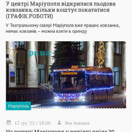
У центрі Маріуполя відкрилася льодова
ковзанка, скільки коштує покататися
(ГРАФІК РОБОТИ)
У Театральному сквері Маріуполя вже працює ковзанка,
немає ковзанів – можна взяти в оренду
Маріуполь
17
гру
'21
/ 18:00
Яна Іванова
На вулиці Маріуполя у вихідні виїде 30