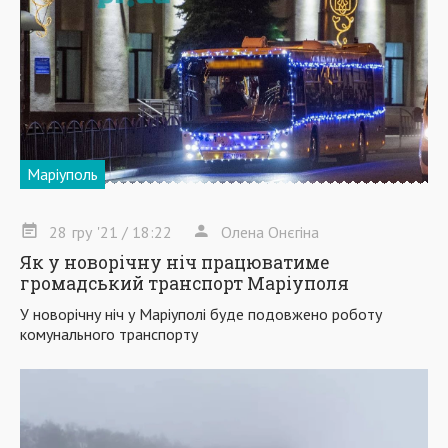
Маріуполь
28
гру
'21
/ 18:22
Олена Онєгіна
Як у новорічну ніч працюватиме
громадський транспорт Маріуполя
У новорічну ніч у Маріуполі буде подовжено роботу
комунального транспорту