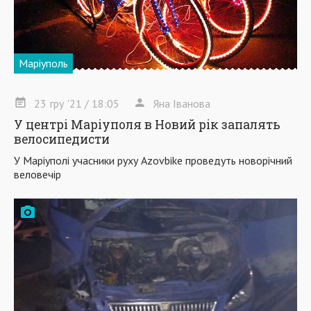
Маріуполь
23
гру
'21
/ 18:05
Яна Іванова
У центрі Маріуполя в Новий рік запалять
велосипедисти
У Маріуполі учасники руху Azovbike проведуть новорічний
веловечір