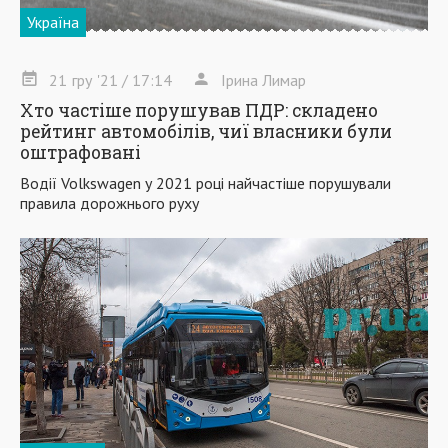
Україна
21
гру
'21
/ 17:14
Ірина Лимар
Хто частіше порушував ПДР: складено
рейтинг автомобілів, чиї власники були
оштрафовані
Водії Volkswagen у 2021 році найчастіше порушували
правила дорожнього руху