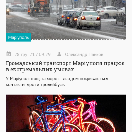
Маріуполь
28
гру
'21
/ 09:29
Олександр Панков
Громадський транспорт Маріуполя працює
в екстремальних умовах
У Маріуполі дощ та мороз - льодом покриваються
контактні дроти тролейбусів