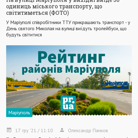
одиниць міського транспорту, що
світитиметься (ФОТО)
У Маріуполі співробітники ТТУ прикрашають транспорт - у
День святого Миколая на вулиці виїдуть тролейбуси, що
будуть світитися
Маріуполь
17
гру
'21
/ 11:10
Олександр Панков