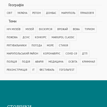
Географiя
СВІТ
УКРАЇНА
РЕГІОН
ДОНБАС
МАРІУПОЛЬ
ПРИАЗОВ'Я
Теми
НІЧ МУЗЕЇВ
МУЗЕЙ
ЕКСКУРСІЯ
ВРОЖАЙ
ВЕЖА
ТУРИЗМ
ПОЖЕЖА
ДСНС
КОНКУРС
MARIUPOL CLASSIC
РЯТУВАЛЬНИКИ
ПОГОДА
МОРЕ
СТИХІЯ
МАРІУПОЛЬСЬКИЙ РАЙОН
КОРОНАВІРУС
COVID-19
ДТП
ПОЛІЦІЯ
ПОДІЯ
АВАРІЯ
МЕДИЦИНА
ОСВІТА
КРИМІНАЛ
РЕКОНСТРУКЦІЯ
IT
ФЕСТИВАЛЬ
ГОГОЛЬFEST
MRPL City Festival
ОСББ
ВАДИМ БОЙЧЕНКО
ООС
АЗОВСЬКЕ МОРЕ
ОБСТРІЛ
ПАТРУЛЬНА ПОЛІЦІЯ
ДОМАШНЄ НАСИЛЬСТВО
ТРАНСПОРТ
МЕТІНВЕСТ
МОДЕРНІЗАЦІЯ
КУЇНДЖІ
ДЕПУТАТИ
СТОРІНКИ