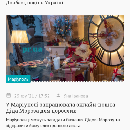
Донбасі, події в Україні
Маріуполь
29
гру
'21
/ 17:32
Яна Іванова
У Маріуполі запрацювала онлайн-пошта
Діда Мороза для дорослих
Маріупольці можуть загадати бажання Дідові Морозу та
відправити йому електронного листа