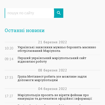
Останні новини
21
березня
2022
Українські захисники мужньо боронять масивно
10:20
обстрілюваний Маріуполь
Перший український маріупольський сайт
09:14
відновлює роботу
08
березня
2022
Група Метінвест робить усе можливе задля
17:33
допомоги маріупольцям
04
березня
2022
Маріупольців просять не вірити фейкам про
17:27
евакуацію та дочекатися офіційної інформації