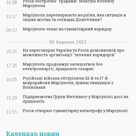
Росія обстрілює "градами" Мангуш поблизу
16:08
Маріуполя
Маріуполь перетворюють на руїни, яка ситуація в
11:17
інших містах та селищах Донеччини?
Маріуполь чекає на гуманітарний коридор
09:52
03
березня
2022
На переговорах Україна та Росія домовилися про
20:21
можливість організації "зелених коридорів"
Маріуполь продовжує залишатися без
17:25
електроенергії, працюють лікарні
Російські війська обстріляли 22-й та 17-й
16:05
мікрорайони Маріуполя, триває евакуація з
Волновахи
Підприємства Групи Метінвест у Маріуполі досі не
13:29
працюють
Росія створює гуманітарну катастрофу у Маріуполі
11:53
Календар новин