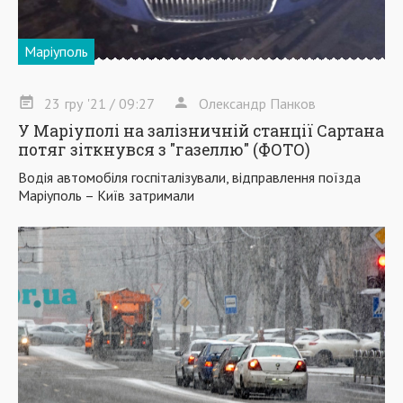
Маріуполь
23
гру
'21
/ 09:27
Олександр Панков
У Маріуполі на залізничній станції Сартана
потяг зіткнувся з "газеллю" (ФОТО)
Водія автомобіля госпіталізували, відправлення поїзда
Маріуполь – Київ затримали