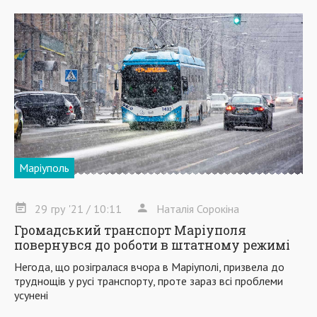
Маріуполь
29
гру
'21
/ 10:11
Наталія Сорокіна
Громадський транспорт Маріуполя
повернувся до роботи в штатному режимі
Негода, що розігралася вчора в Маріуполі, призвела до
труднощів у русі транспорту, проте зараз всі проблеми
усунені