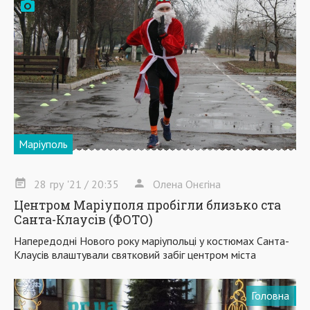
Маріуполь
28
гру
'21
/ 20:35
Олена Онєгіна
Центром Маріуполя пробігли близько ста
Санта-Клаусів (ФОТО)
Напередодні Нового року маріупольці у костюмах Санта-
Клаусів влаштували святковий забіг центром міста
Головна