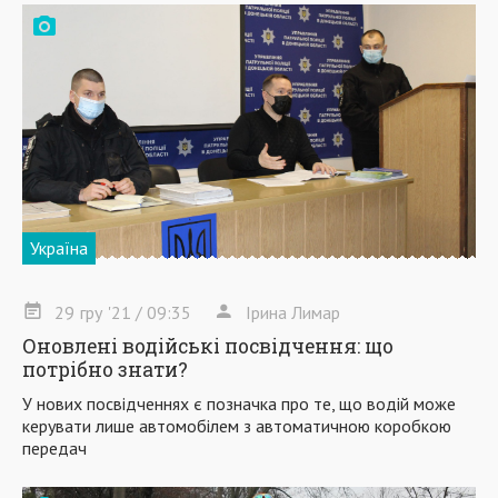
Україна
29
гру
'21
/ 09:35
Ірина Лимар
Оновлені водійські посвідчення: що
потрібно знати?
У нових посвідченнях є позначка про те, що водій може
керувати лише автомобілем з автоматичною коробкою
передач