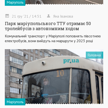
Маріуполь
21
гру
'21
/ 14:51
Яна Іванова
Парк маріупольського ТТУ отримає 50
тролейбусів з автономним ходом
Комунальний транспорт у Маріуполі поповнять півсотнею
електробусів, вони вийдуть на маршрути у 2023 році
Головна
Маріуполь