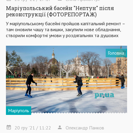
Маріупольський басейн "Нептун" після
реконструкції (ФОТОРЕПОРТАЖ)
У маріупольському басейні пройшов капітальний ремонт –
там оновили чашу та вишки, закупили нове обладнання,
створили комфортні умови у роздягальнях та душових
Головна
Маріуполь
20
гру
'21
/ 11:22
Олександр Панков