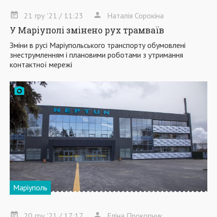
21
гру
'21
/ 11:23
Наталія Сорокіна
У Маріуполі змінено рух трамваїв
Зміни в русі Маріупольського транспорту обумовлені
знеструмленням і плановими роботами з утримання
контактної мережі
Маріуполь
20
гру
'21
/ 17:17
Еліна Прокопчук