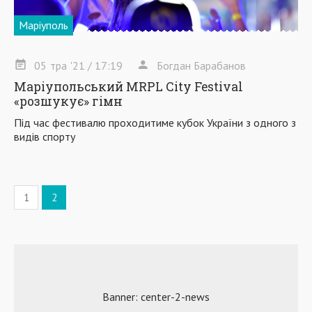
Маріуполь
05
тра
'21
/ 17:19
Богдан Барабанов
Маріупольський MRPL City Festival
«розшукує» гімн
Під час фестивалю проходитиме кубок України з одного з
видів спорту
1
2