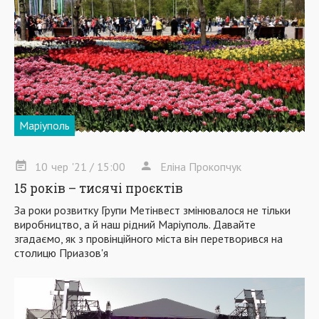
Маріуполь
10
чер
'21
/ 15:00
Еліна Прокопчук
15 років – тисячі проєктів
За роки розвитку Групи Метінвест змінювалося не тільки
виробництво, а й наш рідний Маріуполь. Давайте
згадаємо, як з провінційного міста він перетворився на
столицю Приазов'я