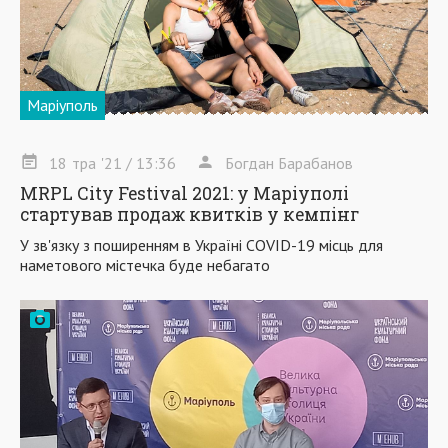
Маріуполь
18
тра
'21
/ 13:36
Богдан Барабанов
MRPL City Festival 2021: у Маріуполі
стартував продаж квитків у кемпінг
У зв'язку з поширенням в Україні COVID-19 місць для
наметового містечка буде небагато