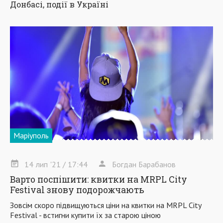
Донбасі, події в Україні
Маріуполь
14
лип
'21
/ 17:44
Богдан Барабанов
Варто поспішити: квитки на MRPL City
Festival знову подорожчають
Зовсім скоро підвищуються ціни на квитки на MRPL City
Festival - встигни купити їх за старою ціною