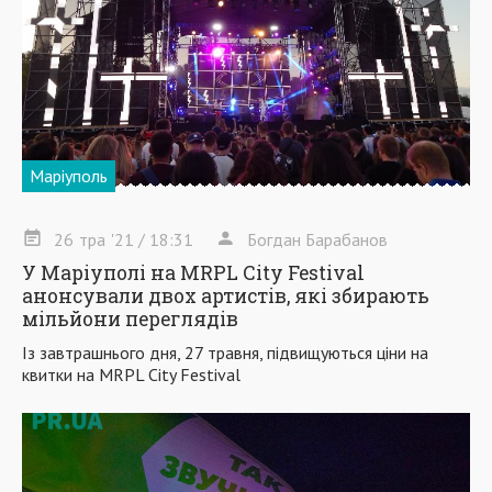
Маріуполь
26
тра
'21
/ 18:31
Богдан Барабанов
У Маріуполі на MRPL City Festival
анонсували двох артистів, які збирають
мільйони переглядів
Із завтрашнього дня, 27 травня, підвищуються ціни на
квитки на MRPL City Festival