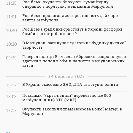
Російські окупанти блокують гуманітарну
11:28
операцію з порятунку мешканців Маріуполя
Російські пропагандисти розганяють фейк про
11:01
взяття Маріуполя
Російська армія використовує в Україні фосфорні
10:40
бомби: що потрібно знати?
В Маріуполі загинула педагогиня будинку дитячої
10:20
творчості
Генерал поліції В'ячеслав Аброськін запропонував
09:49
здатися в полон в обмін на життя маріупольських
дітей
24
березня
2022
В Україні скасовано ЗНО, ДПА та вступні іспити
19:15
Поїздами "Укрзалізниці" перевезено ще 800
18:08
маріупольців (ФОТОФАКТ)
Окупанти захопили храм Покрова Божої Матері в
17:17
Маріуполі