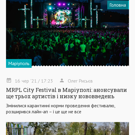
Головна
Маріуполь
16
чер
'21
/ 17:23
Олег Рисьєв
MRPL City Festival в Маріуполі: анонсували
ще трьох артистів і низку нововведень
Змінилися карантинні норми проведення фестивалю,
розширився лайн-ап – і це ще не все