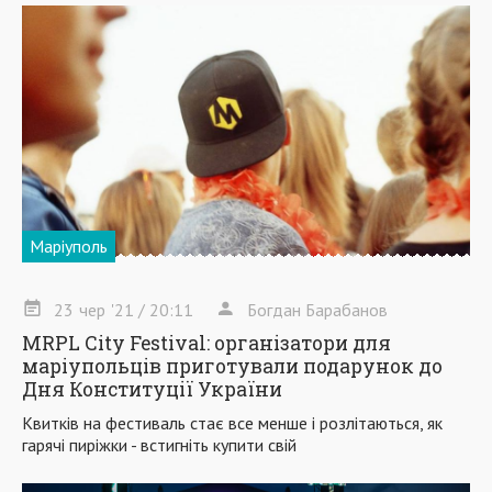
Маріуполь
23
чер
'21
/ 20:11
Богдан Барабанов
MRPL City Festival: організатори для
маріупольців приготували подарунок до
Дня Конституції України
Квитків на фестиваль стає все менше і розлітаються, як
гарячі пиріжки - встигніть купити свій