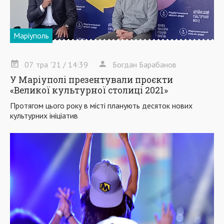
Маріуполь
07
тра
'21
/ 14:39
Богдан Барабанов
У Маріуполі презентували проєкти
«Великої культурної столиці 2021»
Протягом цього року в місті планують десяток нових
культурних ініціатив