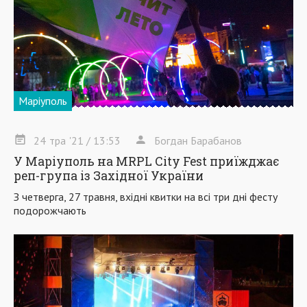
Маріуполь
24
тра
'21
/ 13:53
Богдан Барабанов
У Маріуполь на MRPL City Fest приїжджає
реп-група із Західної України
З четверга, 27 травня, вхідні квитки на всі три дні фесту
подорожчають