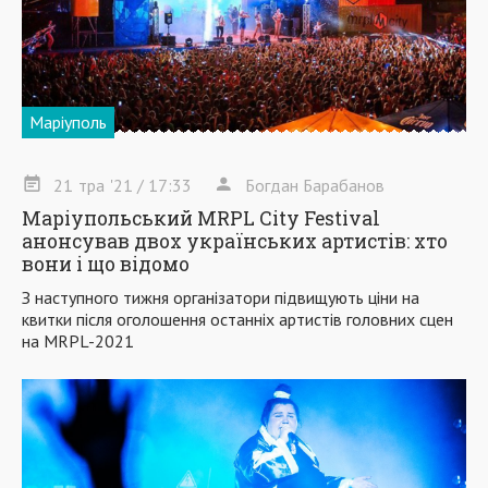
Маріуполь
21
тра
'21
/ 17:33
Богдан Барабанов
Маріупольський MRPL City Festival
анонсував двох українських артистів: хто
вони і що відомо
З наступного тижня організатори підвищують ціни на
квитки після оголошення останніх артистів головних сцен
на MRPL-2021