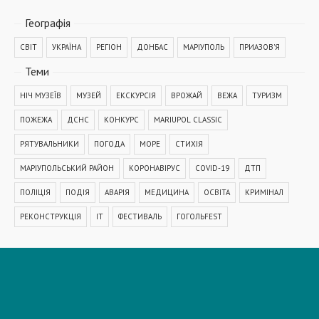
Географiя
СВІТ
УКРАЇНА
РЕГІОН
ДОНБАС
МАРІУПОЛЬ
ПРИАЗОВ'Я
Теми
НІЧ МУЗЕЇВ
МУЗЕЙ
ЕКСКУРСІЯ
ВРОЖАЙ
ВЕЖА
ТУРИЗМ
ПОЖЕЖА
ДСНС
КОНКУРС
MARIUPOL CLASSIC
РЯТУВАЛЬНИКИ
ПОГОДА
МОРЕ
СТИХІЯ
МАРІУПОЛЬСЬКИЙ РАЙОН
КОРОНАВІРУС
COVID-19
ДТП
ПОЛІЦІЯ
ПОДІЯ
АВАРІЯ
МЕДИЦИНА
ОСВІТА
КРИМІНАЛ
РЕКОНСТРУКЦІЯ
IT
ФЕСТИВАЛЬ
ГОГОЛЬFEST
MRPL City Festival
ОСББ
ВАДИМ БОЙЧЕНКО
ООС
АЗОВСЬКЕ МОРЕ
ОБСТРІЛ
ПАТРУЛЬНА ПОЛІЦІЯ
ДОМАШНЄ НАСИЛЬСТВО
ТРАНСПОРТ
МЕТІНВЕСТ
МОДЕРНІЗАЦІЯ
КУЇНДЖІ
ДЕПУТАТИ