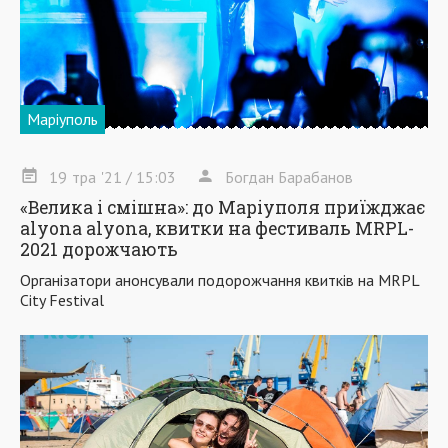
Маріуполь
19
тра
'21
/ 15:03
Богдан Барабанов
«Велика і смішна»: до Маріуполя приїжджає
alyona alyona, квитки на фестиваль MRPL-
2021 дорожчають
Організатори анонсували подорожчання квитків на MRPL
City Festival