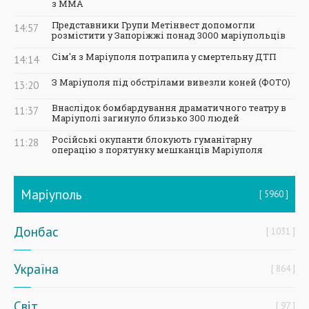
з ММА
Представники Групи Метінвест допомогли
14:57
розмістити у Запоріжжі понад 3000 маріупольців
Сім'я з Маріуполя потрапила у смертельну ДТП
14:14
З Маріуполя під обстрілами вивезли коней (ФОТО)
13:20
Внаслідок бомбардування драматичного театру в
11:37
Маріуполі загинуло близько 300 людей
Російські окупанти блокують гуманітарну
11:28
операцію з порятунку мешканців Маріуполя
Маріуполь
5960
Донбас
1031
Україна
864
Світ
97