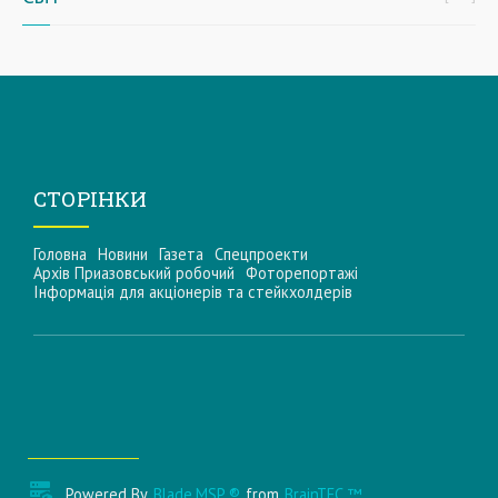
СТОРІНКИ
Головна
Новини
Газета
Спецпроекти
Архів Приазовський робочий
Фоторепортажі
Інформацiя для акцiонерiв та стейкхолдерiв
Powered By
Blade.MSP ®
from
BrainTEC ™