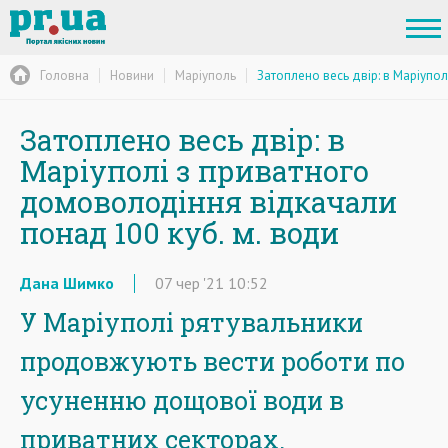
Головна
Новини
Маріуполь
Затоплено весь двір: в Маріупо
Затоплено весь двір: в
Маріуполі з приватного
домоволодіння відкачали
понад 100 куб. м. води
Дана Шимко
07
чер
'21
10:52
У Маріуполі рятувальники
продовжують вести роботи по
усуненню дощової води в
приватних секторах.