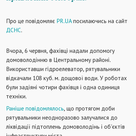
Про це повідомляє
PR.UA
посилаючись на сайт
ДСНС
.
Вчора, 6 червня, фахівці надали допомогу
домоволодінню в Центральному районі.
Використавши гідроелеватор, рятувальники
відкачали 108 куб. м. дощової води. У роботах
були задіяні чотири фахівця і одна одиниця
техніки.
Раніше повідомлялось
, що протягом доби
рятувальники неодноразово залучалися до
ліквідації підтоплень домоволодінь і об'єктів
інфраструктури міста.