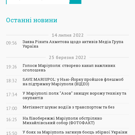
Останні новини
14
липня
2022
Заява Ріната Ахметова щодо активів Медіа Група
09:56
Україна
25
березня
2022
Голоси Маріуполя: створено канал важливих
19:26
оголошень
SAVE MARIUPOL: у Нью-Йорку пройшов флешмоб
18:32
на підтримку Маріуполя (ВІДЕО)
У Маріуполі полк "Азов" знищує ворожу техніку та
17:34
окупантів
Метінвест шукає водіїв з транспортом та без
17:00
На Лівобережжі Маріуполя обстріляно
16:25
Михайлівський собор (ФОТОФАКТ)
У боях за Маріуполь загинув боєць збірної України
15:50